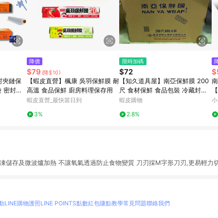
降價
限時加碼
$79
$72
$
(降$10)
密封夾鏈保
【蝦皮直營】楓康 吳羽保鮮膜 耐
【知久道具屋】南亞保鮮膜 200
南
袋 密封保
高溫 食品保鮮 廚房料理保存用
尺 食材保鮮 食品包裝 冷藏封膜
【
保鮮蓋 保
可耐熱 耐冷
裝
蝦皮直營_最快當日到
蝦皮購物
小
用
3%
2.8%
凍儲存及微波爐加熱 不讓氧氣透過防止食物變質 刀刃採M字形刀刃,更易輕力
動
LINE購物護照
LINE POINTS點數紅包
賺點教學
常見問題
聯絡我們