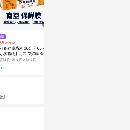
降價
限時加碼
限時加碼
55
$76
$34
(降$24)
亞保鮮膜系列 30公尺 60公尺
現貨【店鋪熱銷】保鮮膜套食品
臺灣嚴選PE
小麥購物】南亞 保鮮膜 食品包
級PE家用保鮮膜加厚一次性保鮮
厚一次性防塵
 冷藏 保鮮 廚房 食物保鮮 廚房
袋防塵剩菜保鮮罩 FYFY
剩菜保鮮袋 
麥購物-蝦皮官方旗艦店
蝦皮購物
蝦皮購物
品【B044】
蟲加大碗盤廚
1%
4%
8%
切斷