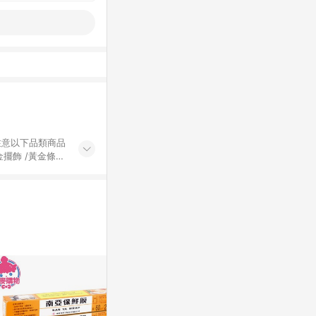
黃金擺飾 /黃金條
的購回饋活動享
除外) 3. 訂
轉賣不具回饋資
認定為準