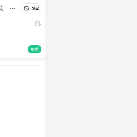
筆記
搶購