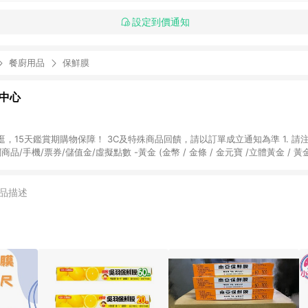
設定到價通知
餐廚用品
保鮮膜
物中心
天鑑賞期購物保障！ 3C及特殊商品回饋，請以訂單成立通知為準 1. 請注意以下品類商品
關商品/手機/票券/儲值金/虛擬點數 -黃金 (金幣 / 金條 / 金元寶 /立體黃金 / 
] 2. 以下訂單將不符合導購資格，亦不得使用點數紅包： - 點擊Yahoo奇摩APP
 - 購物中心商店之商品：商品賣場中有標示「商店」及顯示商店名稱者(指定活動店家
品描述
購物金/超贈點/福利金/紅利折抵/折價券等虛擬貨幣折抵 4. 大宗採購或批發
定您為大宗採購、批發轉賣而非最終消費使用者，相關認定以Yahoo購物中心之