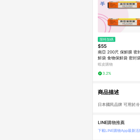
限時加碼
$55
南亞 200尺 保鮮膜 
鮮袋 食物保鮮袋 密封
鮮袋 保鮮膜套 保鮮膜 
蝦皮購物
鮮套 保鮮膜 保鮮膜
3.2%
商品描述
日本國民品牌 可用於冷
LINE購物推薦
下載LINE購物App
最新活