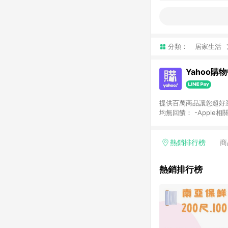
分類：
居家生活
Yahoo購
提供百萬商品讓您超好逛，15
均無回饋： -Apple相
塊) [2023/2/10起適用] -電玩/遊戲/相機/單眼/鏡頭/拍立得 [2024/6/1起適用] -內接硬碟、外接硬碟、主機板/顯示卡
[2026/5/18起適用
Yahoo超贈點回饋者
熱銷排行榜
商
單回饋金額將扣除運費/
格： 如有相關事證認
熱銷排行榜