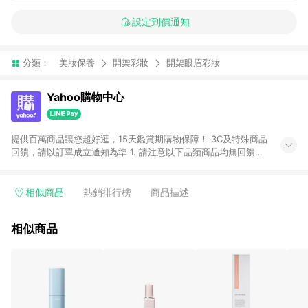
設定到價通知
分類：
美妝保養
開架彩妝
開架眼眉彩妝
Yahoo購物中心
提供百萬商品讓您超好逛，15天鑑賞期購物保障！ 3C及特殊商品
回饋，請以訂單成立通知為準 1. 請注意以下品類商品均無回饋：
-Apple相關商品/手機/票券/儲值金/虛擬點數 -黃金 (金幣 / 金條
/ 金元寶 /立體黃金 / 黃金擺飾 /黃金條塊) [2023/2/10起適用] -
電玩/遊戲/相機/單眼/鏡頭/拍立得 [2024/6/1起適用] -內接硬
相似商品
熱銷排行榜
商品描述
碟、外接硬碟、主機板/顯示卡[2026/5/18起適用] 2. 以下訂單將
不符合導購資格，亦不得使用點數紅包： - 點擊Yahoo奇摩APP
相似商品
的購回饋活動享Yahoo超贈點回饋者 - 購物中心商店之商品：商
品賣場中有標示「商店」及顯示商店名稱者(指定活動店家除外)
3. 訂單回饋金額將扣除運費/購物金/超贈點/福利金/紅利折抵/折
價券等虛擬貨幣折抵 4. 大宗採購或批發轉賣不具回饋資格： 如
有相關事證認定您為大宗採購、批發轉賣而非最終消費使用者，
相關認定以Yahoo購物中心之認定為準