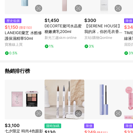
$1,450
$300
歷史低價
降價
DECORTE黛珂水晶蜜
【SERENE HOUSE】
$1,150
$34
(降$150)
糖嫩膚乳200ml
我的床，你的毛衣香氛
LANEIGE蘭芝 水酷修
TIM
棒
新光三越skm online
京站i購物Qonline
護保濕精華50ml
線液筆
寶雅線上買
屈臣氏
1%
3%
0.5%
3
熱銷排行榜
$3,100
限時加碼
降價
降價
七夕限定 時尚4色眼影
$130
$249
$33
(降$51)