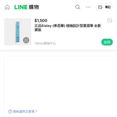
筆記
$1,500
正品Sisley (希思黎) 植物設計型塑眉筆 全新
裸裝
搶購
Yahoo購物中心
價格趨勢怎麼看？