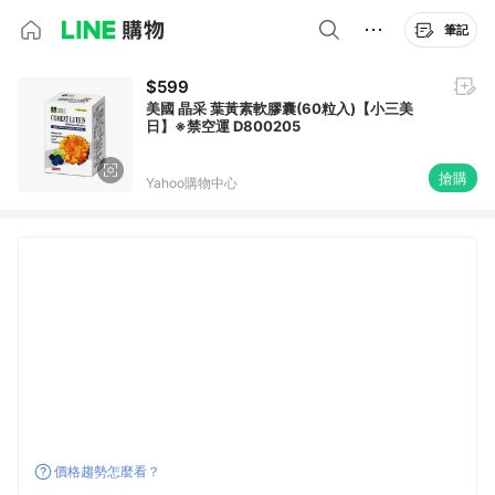
筆記
$599
美國 晶采 葉黃素軟膠囊(60粒入)【小三美
日】※禁空運 D800205
搶購
Yahoo購物中心
價格趨勢怎麼看？