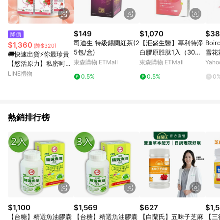
$149
$1,070
$38
降價
司迪生 特級錫蘭紅茶(2
【洰盛生醫】專利特淨
Boi
$1,360
(降$320)
5包/盒)
白膠原胜肽1入（30包/
雪花
🚚快速出貨⚡你最珍貴
盒）
東森購物 ETMall
東森購物 ETMall
Yah
【悠活原力】私密呵護
組．高濃縮蔓越莓私密
LINE禮物
0.5%
0.5%
0
益生菌植物膠囊（30
粒）二入禮盒組＋旅行
瓶
熱銷排行榜
$1,100
$1,569
$627
$1,
【台糖】精選魚油膠囊
【台糖】精選魚油膠囊
【白蘭氏】五味子芝麻
【三