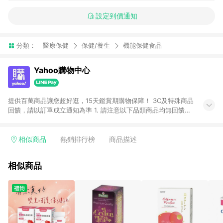
設定到價通知
分類：
醫療保健
保健/養生
機能保健食品
Yahoo購物中心
提供百萬商品讓您超好逛，15天鑑賞期購物保障！ 3C及特殊商品
回饋，請以訂單成立通知為準 1. 請注意以下品類商品均無回饋：
-Apple相關商品/手機/票券/儲值金/虛擬點數 -黃金 (金幣 / 金條
/ 金元寶 /立體黃金 / 黃金擺飾 /黃金條塊) [2023/2/10起適用] -
電玩/遊戲/相機/單眼/鏡頭/拍立得 [2024/6/1起適用] -內接硬
相似商品
熱銷排行榜
商品描述
碟、外接硬碟、主機板/顯示卡[2026/5/18起適用] 2. 以下訂單將
不符合導購資格，亦不得使用點數紅包： - 點擊Yahoo奇摩APP
相似商品
的購回饋活動享Yahoo超贈點回饋者 - 購物中心商店之商品：商
品賣場中有標示「商店」及顯示商店名稱者(指定活動店家除外)
3. 訂單回饋金額將扣除運費/購物金/超贈點/福利金/紅利折抵/折
價券等虛擬貨幣折抵 4. 大宗採購或批發轉賣不具回饋資格： 如
有相關事證認定您為大宗採購、批發轉賣而非最終消費使用者，
相關認定以Yahoo購物中心之認定為準