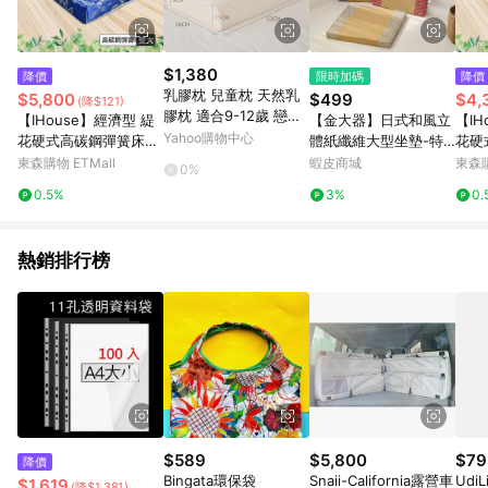
$1,380
降價
限時加碼
降價
乳膠枕 兒童枕 天然乳
$5,800
$499
$4,
(降$121)
膠枕 適合9-12歲 戀家
【IHouse】經濟型 緹
【金大器】日式和風立
【IH
小舖
Yahoo購物中心
花硬式高碳鋼彈簧床
體紙纖維大型坐墊-特
花硬
墊-雙大6x6.2尺
厚加大款5cm54*56c
墊-單
東森購物 ETMall
蝦皮商城
東森購
0%
m 沙發實木椅墊 日式
0.5%
3%
0.
坐墊 榻榻米 木椅專用
靠墊 坐墊
熱銷排行榜
$589
$5,800
$79
降價
Bingata環保袋
Snaii-California露營車
Udi
$1,619
(降$1,381)