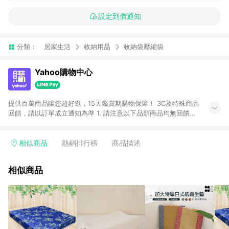
設定到價通知
分類：
居家生活
收納用品
收納袋壓縮袋
Yahoo購物中心
提供百萬商品讓您超好逛，15天鑑賞期購物保障！ 3C及特殊商品
回饋，請以訂單成立通知為準 1. 請注意以下品類商品均無回饋：
-Apple相關商品/手機/票券/儲值金/虛擬點數 -黃金 (金幣 / 金條
/ 金元寶 /立體黃金 / 黃金擺飾 /黃金條塊) [2023/2/10起適用] -
電玩/遊戲/相機/單眼/鏡頭/拍立得 [2024/6/1起適用] -內接硬
相似商品
熱銷排行榜
商品描述
碟、外接硬碟、主機板/顯示卡[2026/5/18起適用] 2. 以下訂單將
不符合導購資格，亦不得使用點數紅包： - 點擊Yahoo奇摩APP
相似商品
的購回饋活動享Yahoo超贈點回饋者 - 購物中心商店之商品：商
品賣場中有標示「商店」及顯示商店名稱者(指定活動店家除外)
3. 訂單回饋金額將扣除運費/購物金/超贈點/福利金/紅利折抵/折
價券等虛擬貨幣折抵 4. 大宗採購或批發轉賣不具回饋資格： 如
有相關事證認定您為大宗採購、批發轉賣而非最終消費使用者，
相關認定以Yahoo購物中心之認定為準