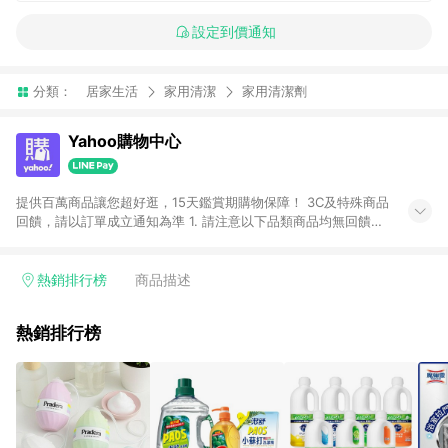
設定到價通知
分類：
居家生活
家用清潔
家用清潔劑
Yahoo購物中心
提供百萬商品讓您超好逛，15天鑑賞期購物保障！ 3C及特殊商品
回饋，請以訂單成立通知為準 1. 請注意以下品類商品均無回饋：
-Apple相關商品/手機/票券/儲值金/虛擬點數 -黃金 (金幣 / 金條
/ 金元寶 /立體黃金 / 黃金擺飾 /黃金條塊) [2023/2/10起適用] -
電玩/遊戲/相機/單眼/鏡頭/拍立得 [2024/6/1起適用] -內接硬
熱銷排行榜
商品描述
碟、外接硬碟、主機板/顯示卡[2026/5/18起適用] 2. 以下訂單將
不符合導購資格，亦不得使用點數紅包： - 點擊Yahoo奇摩APP
熱銷排行榜
的購回饋活動享Yahoo超贈點回饋者 - 購物中心商店之商品：商
品賣場中有標示「商店」及顯示商店名稱者(指定活動店家除外)
3. 訂單回饋金額將扣除運費/購物金/超贈點/福利金/紅利折抵/折
價券等虛擬貨幣折抵 4. 大宗採購或批發轉賣不具回饋資格： 如
有相關事證認定您為大宗採購、批發轉賣而非最終消費使用者，
相關認定以Yahoo購物中心之認定為準