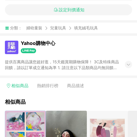
設定到價通知
分類：
婦幼童裝
兒童玩具
填充絨毛玩具
Yahoo購物中心
提供百萬商品讓您超好逛，15天鑑賞期購物保障！ 3C及特殊商品
回饋，請以訂單成立通知為準 1. 請注意以下品類商品均無回饋：
-Apple相關商品/手機/票券/儲值金/虛擬點數 -黃金 (金幣 / 金條
/ 金元寶 /立體黃金 / 黃金擺飾 /黃金條塊) [2023/2/10起適用] -
電玩/遊戲/相機/單眼/鏡頭/拍立得 [2024/6/1起適用] -內接硬
相似商品
熱銷排行榜
商品描述
碟、外接硬碟、主機板/顯示卡[2026/5/18起適用] 2. 以下訂單將
不符合導購資格，亦不得使用點數紅包： - 點擊Yahoo奇摩APP
相似商品
的購回饋活動享Yahoo超贈點回饋者 - 購物中心商店之商品：商
品賣場中有標示「商店」及顯示商店名稱者(指定活動店家除外)
3. 訂單回饋金額將扣除運費/購物金/超贈點/福利金/紅利折抵/折
價券等虛擬貨幣折抵 4. 大宗採購或批發轉賣不具回饋資格： 如
有相關事證認定您為大宗採購、批發轉賣而非最終消費使用者，
相關認定以Yahoo購物中心之認定為準