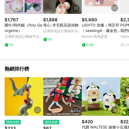
$1,767
$1,888
$5,680
$2,
圍巾/時尚貓（Poly Ge
母心-羊毛氈花器掛飾
LIGHTO 掛畫｜周芷羿
POP
orgette）
｜seeking4 - 霧金色
我們
亞洲跨境設計購物平台
鋁框-50 x 70 cm
抱枕
Pinkoi
亞洲跨境設計購物平台
Marais 瑪黑家居
Yah
1%
偶 
Pinkoi
1%
0.5%
0
熱銷排行榜
$420
$22
限時加碼
限時加碼
代購 MALTESE 線條小
紅狐
$233
$67