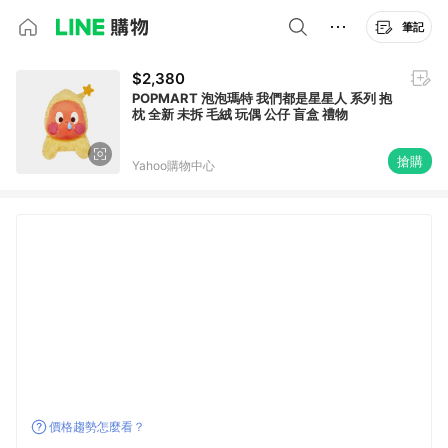
筆記
$2,380
POPMART 泡泡瑪特 我們都是星星人 系列 抱
枕 全新 未拆 毛絨 玩偶 公仔 盲盒 禮物
搶購
Yahoo購物中心
價格趨勢怎麼看？