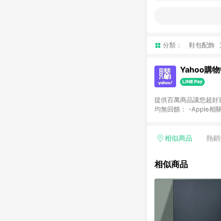
分類：
鞋包配飾
Yahoo購
提供百萬商品讓您超好逛，15
均無回饋： -Apple相
塊) [2023/2/10起適用] -電玩/遊戲/相機/單眼/鏡頭/拍立得 [2024/6/1起適用] -內接硬碟、外接硬碟、主機板/顯示卡
[2026/5/18起適用
Yahoo超贈點回饋者
相似商品
熱銷
單回饋金額將扣除運費/
格： 如有相關事證認
相似商品