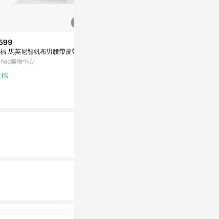
599
限時加碼
拉福 馬英尼龍帆布男腰帶皮帶
$3,600
$285
(雙重
ahoo購物中心
經典 SIGNA
《油工坊》SYM 三陽 GY6 皮帶
面皮帶，38M
迪爵 豪邁 高手 阿帝拉 23100-G
1%
Y6-9010-M1
COACH 官方
蝦皮購物
8%
2.4%