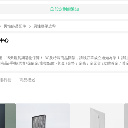
設定到價通知
男性飾品配件
男性腰帶皮帶
物中心
天鑑賞期購物保障！ 3C及特殊商品回饋，請以訂單成立通知為準 1. 請注意以下品類商品
關商品/手機/票券/儲值金/虛擬點數 -黃金 (金幣 / 金條 / 金元寶 /立體黃金 / 
] 2. 以下訂單將不符合導購資格，亦不得使用點數紅包： - 點擊Yahoo奇摩APP
 - 購物中心商店之商品：商品賣場中有標示「商店」及顯示商店名稱者(指定活動店家
排行榜
商品描述
購物金/超贈點/福利金/紅利折抵/折價券等虛擬貨幣折抵 4. 大宗採購或批發
定您為大宗採購、批發轉賣而非最終消費使用者，相關認定以Yahoo購物中心之