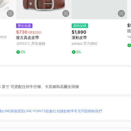
$
歷史低價
限時加碼
$730
$1,690
(降$250)
koi
Y
復古真皮皮帶
運動皮帶
JERSCY_男裝服飾
adidas 官方網站
2%
5%
6 英寸 可搭配任何牛仔褲、卡其褲和高爾夫球褲
動
LINE購物護照
LINE POINTS點數紅包
賺點教學
常見問題
聯絡我們