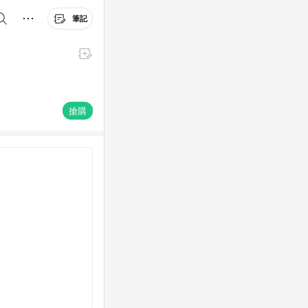
筆記
搶購