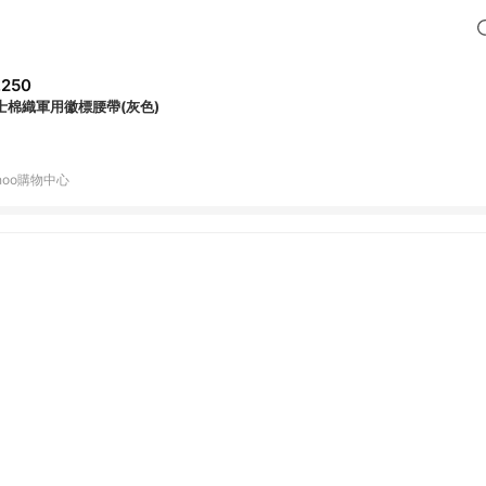
,250
士棉織軍用徽標腰帶(灰色)
hoo購物中心