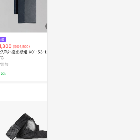
降價
降價
降價
1,300
$58
$124
(降$6,500)
(降$22)
(降$76)
27戶外投光壁燈 K01-53-12-5
誌揚 A4 PP法色資料夾(20張) 15
誌揚 A4 PP法
7G
B-20
B-60
P燈飾
九乘九購物網
九乘九購物網
5%
2%
2%