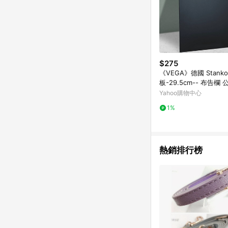
$275
《VEGA》德國 Stan
板-29.5cm-- 布告欄 
示欄 立式掛式小黑板
Yahoo購物中心
1%
熱銷排行榜