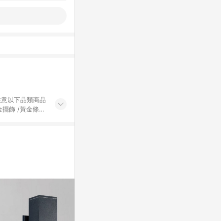
黃金擺飾 /黃金條
的購回饋活動享
除外) 3. 訂
轉賣不具回饋資
認定為準