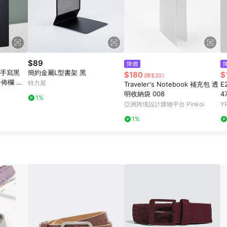
$89
降價
ko手寫黑
簡約金屬L型書架 黑
$180
$
(降$20)
公佈欄 告
特力屋
Traveler's Notebook 補充包 透
E
明收納袋 008
4
1%
亞洲跨境設計購物平台 Pinkoi
Y
1%