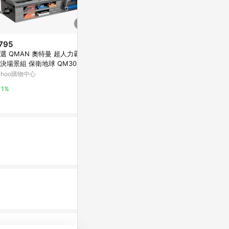
795
$564
$1,280
選 QMAN 奧特曼 超人力霸王
Archbrick 威利斯大廈(西爾斯大
【日本 ama
決場景組 保衛地球 QM30513
樓)微積木 Nanoblock
撫布積木
蒙積木 公司貨
ahoo購物中心
亞洲跨境設計購物平台 Pinkoi
亞洲跨境設計購物
1%
1%
1%