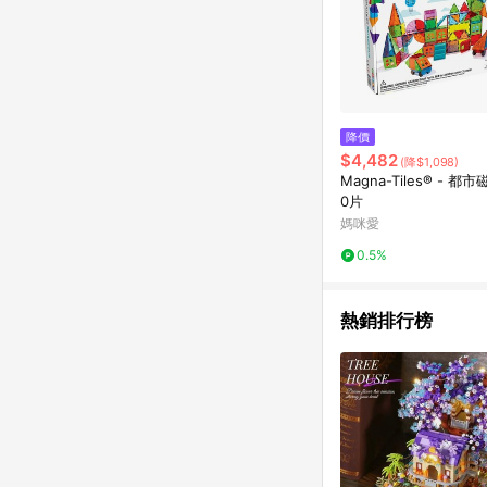
降價
$4,482
(降$1,098)
Magna-Tiles® - 都
0片
媽咪愛
0.5%
熱銷排行榜