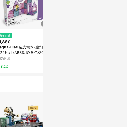
$2,080
$2,780
限時加碼
Magna-Tiles 磁力積木-魔幻城
Magna-Til
1,880
堡25片組
程基地
agna-Tiles 磁力積木-魔幻城
萬家福線上購物
萬家福線上購
25片組 (ABS塑膠/多色/30.5x
.6x30.5cm)
皮商城
1%
1%
3.2%