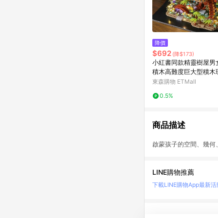
降價
$692
(降$173)
小紅書同款精靈樹屋男
積木高難度巨大型積木
禮物
東森購物 ETMall
0.5%
商品描述
啟蒙孩子的空間、幾何
LINE購物推薦
下載LINE購物App
最新活