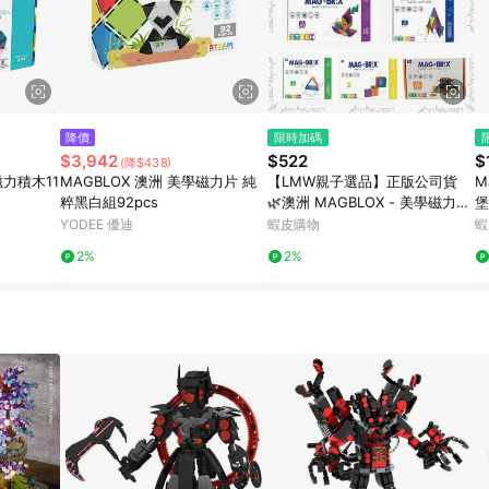
降價
限時加碼
$3,942
$522
$
(降$438)
市磁力積木11
MAGBLOX 澳洲 美學磁力片 純
【LMW親子選品】正版公司貨
M
粹黑白組92pcs
🌿澳洲 MAGBLOX - 美學磁力片
堡
🌿益智玩具 樂高 磁力片 兒童教
6
YODEE 優迪
蝦皮購物
蝦
具 創造玩具
2%
2%