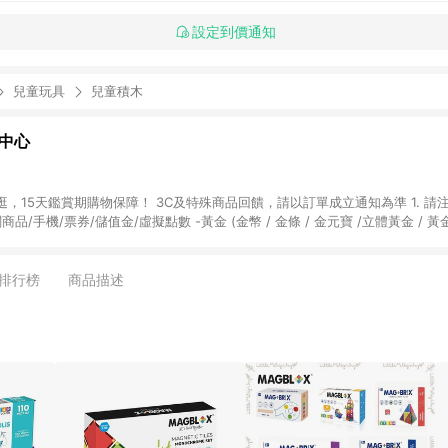
設定到價通知
兒童玩具
兒童積木
物中心
天鑑賞期購物保障！ 3C及特殊商品回饋，請以訂單成立通知為準 1. 請注意以下品類商品
關商品/手機/票券/儲值金/虛擬點數 -黃金 (金幣 / 金條 / 金元寶 /立體黃金 / 
] 2. 以下訂單將不符合導購資格，亦不得使用點數紅包： - 點擊Yahoo奇摩APP
 - 購物中心商店之商品：商品賣場中有標示「商店」及顯示商店名稱者(指定活動店家
排行榜
商品描述
購物金/超贈點/福利金/紅利折抵/折價券等虛擬貨幣折抵 4. 大宗採購或批發
定您為大宗採購、批發轉賣而非最終消費使用者，相關認定以Yahoo購物中心之