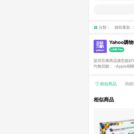
分類：
婦幼童裝
Yahoo購
提供百萬商品讓您超好逛，15
均無回饋： -Apple相
塊) [2023/2/10起適用] -電玩/遊戲/相機/單眼/鏡頭/拍立得 [2024/6/1起適用] -內接硬碟、外接硬碟、主機板/顯示卡
[2026/5/18起適用
Yahoo超贈點回饋者
相似商品
熱銷
單回饋金額將扣除運費/
格： 如有相關事證認
相似商品