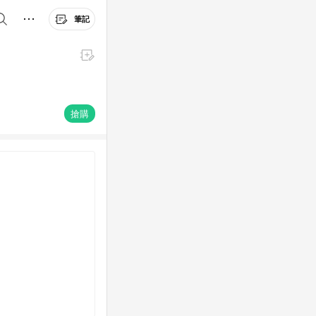
筆記
搶購