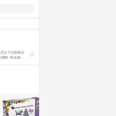
黃金擺飾 /黃金條
的購回饋活動享
除外) 3. 訂
轉賣不具回饋資
認定為準