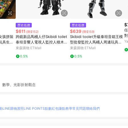
$
歷史低價
歷史低價
任
$611
$639
(降$152)
(降$159)
對
女孩拼裝
跨鏡新品馬桶人仔Skibidi toilet
Skibidi toolet升級泰坦音箱王模
啟
Y
玩具生日
泰坦音響人電視人監控人積木玩
型批發監控人馬桶人周邊玩具積
具
木
東森購物 ETMall
東森購物 ETMall
0.5%
0.5%
、數學、光影折射觀念
動
LINE購物護照
LINE POINTS點數紅包
賺點教學
常見問題
聯絡我們