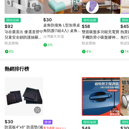
$30
限時加碼
限時加碼
限時
桌角防撞角 L型加厚桌
$92
$58
$45
角防護(1組4入) 桌角防
🚀在臺直出 優選直營💛
雙面吸盤多功能充電寶
熱賣
撞角 L型加厚桌腳防撞
台灣樂天市場
兒童安全鎖防護抽屜鎖
手機防滑小吸盤膠神器
免打
兒童安全 防撞邊角 桌
嬰兒防夾手多功能寶寶
固定器強力硅膠吸盤貼
鎖 
蝦皮購物
蝦皮購物
蝦皮
3%
角保護套 桌角墊 桌角
防開冰箱櫃子櫃門鎖釦
兒童
6%
4%
1
防護 兒童防護角 L型防
可調
撞角 背膠款
冰箱
熱銷排行榜
$30
降價
限時加碼
限時
防震板4"x6" 防震墊/減
$348
$49
$30
(降$11)