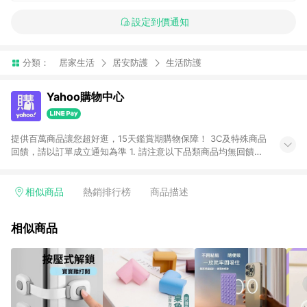
設定到價通知
分類：
居家生活
居安防護
生活防護
Yahoo購物中心
提供百萬商品讓您超好逛，15天鑑賞期購物保障！ 3C及特殊商品
回饋，請以訂單成立通知為準 1. 請注意以下品類商品均無回饋：
-Apple相關商品/手機/票券/儲值金/虛擬點數 -黃金 (金幣 / 金條
/ 金元寶 /立體黃金 / 黃金擺飾 /黃金條塊) [2023/2/10起適用] -
電玩/遊戲/相機/單眼/鏡頭/拍立得 [2024/6/1起適用] -內接硬
相似商品
熱銷排行榜
商品描述
碟、外接硬碟、主機板/顯示卡[2026/5/18起適用] 2. 以下訂單將
不符合導購資格，亦不得使用點數紅包： - 點擊Yahoo奇摩APP
相似商品
的購回饋活動享Yahoo超贈點回饋者 - 購物中心商店之商品：商
品賣場中有標示「商店」及顯示商店名稱者(指定活動店家除外)
3. 訂單回饋金額將扣除運費/購物金/超贈點/福利金/紅利折抵/折
價券等虛擬貨幣折抵 4. 大宗採購或批發轉賣不具回饋資格： 如
有相關事證認定您為大宗採購、批發轉賣而非最終消費使用者，
相關認定以Yahoo購物中心之認定為準