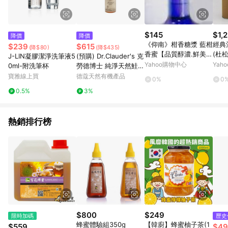
$145
$1,
降價
降價
《仰南》柑香糖漿 藍柑
經典
$239
$615
(降$80)
(降$435)
香蜜【品質醇濃.鮮美佳
(杜
J-LIN凝膠潔淨洗筆液5
(預購) Dr.Clauder's 克
釀】
酒香
Yahoo購物中心
Yah
0ml-附洗筆杯
勞德博士 純淨天然鮭魚
油 500ml (DCL003)
寶雅線上買
德蔻天然有機產品
0%
0
0.5%
3%
熱銷排行榜
$800
$249
限時加碼
歷史
蜂蜜體驗組350g
【韓廚】蜂蜜柚子茶(1
$559
$49