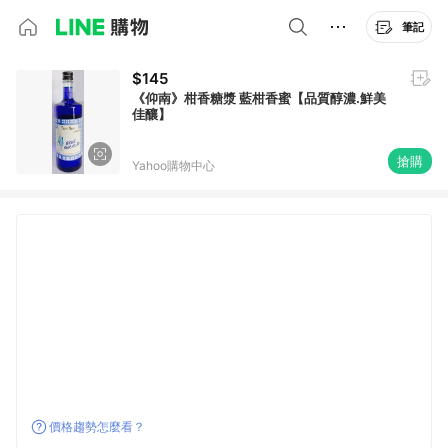
筆記
$145
《仰南》柑香糖漿 藍柑香蜜【品質醇濃.鮮美
佳釀】
搶購
Yahoo購物中心
價格趨勢怎麼看？