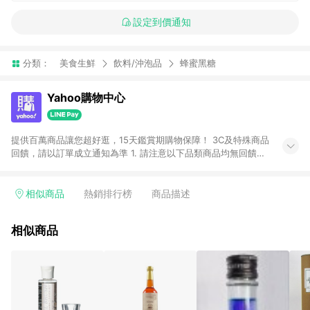
設定到價通知
分類：
美食生鮮
飲料/沖泡品
蜂蜜黑糖
Yahoo購物中心
提供百萬商品讓您超好逛，15天鑑賞期購物保障！ 3C及特殊商品
回饋，請以訂單成立通知為準 1. 請注意以下品類商品均無回饋：
-Apple相關商品/手機/票券/儲值金/虛擬點數 -黃金 (金幣 / 金條
/ 金元寶 /立體黃金 / 黃金擺飾 /黃金條塊) [2023/2/10起適用] -
電玩/遊戲/相機/單眼/鏡頭/拍立得 [2024/6/1起適用] -內接硬
相似商品
熱銷排行榜
商品描述
碟、外接硬碟、主機板/顯示卡[2026/5/18起適用] 2. 以下訂單將
不符合導購資格，亦不得使用點數紅包： - 點擊Yahoo奇摩APP
相似商品
的購回饋活動享Yahoo超贈點回饋者 - 購物中心商店之商品：商
品賣場中有標示「商店」及顯示商店名稱者(指定活動店家除外)
3. 訂單回饋金額將扣除運費/購物金/超贈點/福利金/紅利折抵/折
價券等虛擬貨幣折抵 4. 大宗採購或批發轉賣不具回饋資格： 如
有相關事證認定您為大宗採購、批發轉賣而非最終消費使用者，
相關認定以Yahoo購物中心之認定為準