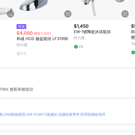
$1,450
$
降價
EW-1號陶瓷沐浴龍頭
B
$4,000
(降$3,400)
壓
特力屋
和成 HCG 臉盆龍頭 LF3199E
Y
特力屋
1%
0%
1S-TWN 雅斯單槍龍頭
動
LINE購物護照
LINE POINTS點數紅包
賺點教學
常見問題
聯絡我們