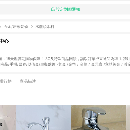
設定到價通知
五金/居家裝修
水龍頭水料
物中心
天鑑賞期購物保障！ 3C及特殊商品回饋，請以訂單成立通知為準 1. 請注意以下品類商品
關商品/手機/票券/儲值金/虛擬點數 -黃金 (金幣 / 金條 / 金元寶 /立體黃金 / 
] 2. 以下訂單將不符合導購資格，亦不得使用點數紅包： - 點擊Yahoo奇摩APP
 - 購物中心商店之商品：商品賣場中有標示「商店」及顯示商店名稱者(指定活動店家
排行榜
商品描述
購物金/超贈點/福利金/紅利折抵/折價券等虛擬貨幣折抵 4. 大宗採購或批發
定您為大宗採購、批發轉賣而非最終消費使用者，相關認定以Yahoo購物中心之