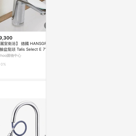
9,300
$11,100
降價
麗室衛浴】 德國 HANSGROH
【麗室衛浴】美
$10,297
(降$318)
 臉盆龍頭 Talis Select E 71750
促銷 PARAL
HCG自動龍頭 /AF938A/110V
槍面盆龍頭
消光黑/霧黑 K-
ahoo購物中心
Yahoo購物中
台灣樂天市場
0%
0%
5%