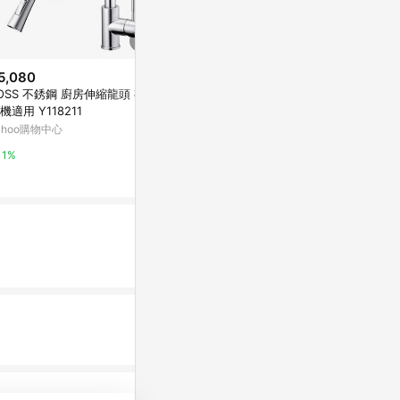
5,080
$3,280
限時加碼
OSS 不銹鋼 廚房伸縮龍頭 有加
Homeicon
$145
機適用 Y118211
-A135
【好運優選】S0428 台灣製造
ahoo購物中心
Yahoo購物中
銀龍管 大流量銀龍管 台灣製造蓮
蓬頭軟管 沐浴軟管 不打結 水龍
蝦皮購物
1%
1%
頭軟管 大流量軟管
1%