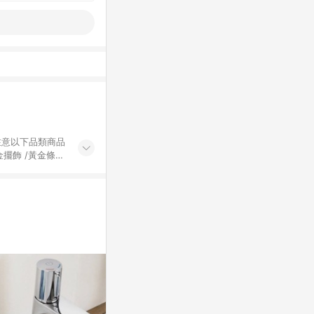
黃金擺飾 /黃金條
的購回饋活動享
除外) 3. 訂
轉賣不具回饋資
認定為準