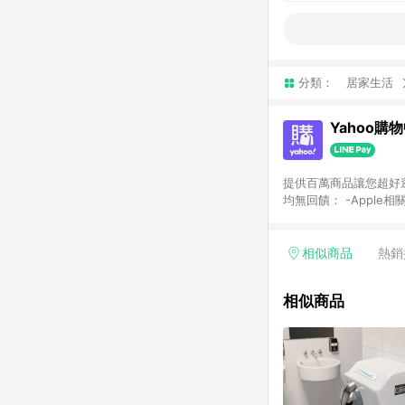
分類：
居家生活
Yahoo購
提供百萬商品讓您超好逛，15
均無回饋： -Apple相
塊) [2023/2/10起適用] -電玩/遊戲/相機/單眼/鏡頭/拍立得 [2024/6/1起適用] -內接硬碟、外接硬碟、主機板/顯示卡
[2026/5/18起適用
Yahoo超贈點回饋者
相似商品
熱銷
單回饋金額將扣除運費/
格： 如有相關事證認
相似商品