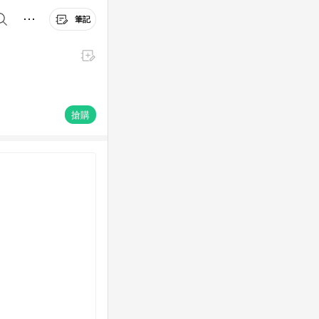
筆記
搶購