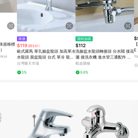
$
降價
限時加碼
 特殊規格標
【
$119
$112
(降$81)
)
E
歐式羅馬 單孔臉盆龍頭 加高單冷
洗臉盆水龍頭轉接頭 分水閥 接花
單
koi
Y
水龍頭 面盆龍頭 台式 單冷 龍頭
灑 接洗衣機 進水管三通配件 一
【AJ240】 123便利屋
進二出 PCFU
台灣樂天市場
蝦皮購物
5%
9.6%