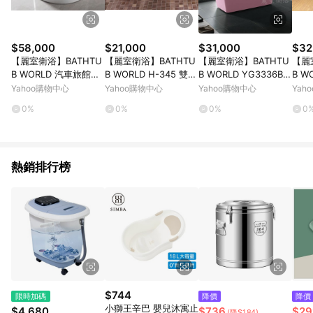
$58,000
$21,000
$31,000
$32
【麗室衛浴】BATHTU
【麗室衛浴】BATHTU
【麗室衛浴】BATHTU
【麗
B WORLD 汽車旅館及
B WORLD H-345 雙人
B WORLD YG3336B
B W
Party的最愛--正圓按
造型缸 150*150*57cm
粉粉壓克力造型獨立缸
無縫
Yahoo購物中心
Yahoo購物中心
Yahoo購物中心
Yah
摩造型浴缸200cm
150*70*58CM
0%
0%
0%
0
熱銷排行榜
$744
限時加碼
降價
降價
小獅王辛巴 嬰兒沐寓止
$4,680
$736
$29
(降$184)