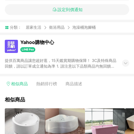
設定到價通知
分類：
居家生活
衛浴用品
泡澡桶泡腳桶
Yahoo購物中心
提供百萬商品讓您超好逛，15天鑑賞期購物保障！ 3C及特殊商品
回饋，請以訂單成立通知為準 1. 請注意以下品類商品均無回饋：
-Apple相關商品/手機/票券/儲值金/虛擬點數 -黃金 (金幣 / 金條
/ 金元寶 /立體黃金 / 黃金擺飾 /黃金條塊) [2023/2/10起適用] -
電玩/遊戲/相機/單眼/鏡頭/拍立得 [2024/6/1起適用] -內接硬
相似商品
熱銷排行榜
商品描述
碟、外接硬碟、主機板/顯示卡[2026/5/18起適用] 2. 以下訂單將
不符合導購資格，亦不得使用點數紅包： - 點擊Yahoo奇摩APP
相似商品
的購回饋活動享Yahoo超贈點回饋者 - 購物中心商店之商品：商
品賣場中有標示「商店」及顯示商店名稱者(指定活動店家除外)
3. 訂單回饋金額將扣除運費/購物金/超贈點/福利金/紅利折抵/折
價券等虛擬貨幣折抵 4. 大宗採購或批發轉賣不具回饋資格： 如
有相關事證認定您為大宗採購、批發轉賣而非最終消費使用者，
相關認定以Yahoo購物中心之認定為準