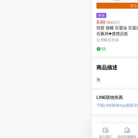
降價
$49
(降$131)
現貨 德國 百靈油 百靈油 5ml 澄
石藥局✚實體店面
台灣樂天市場
5%
商品描述
無
LINE購物推薦
下載LINE購物App
最新活
LINE 購物是匯集購
時間差，請務必點擊商品
加入筆記
設定到價通知