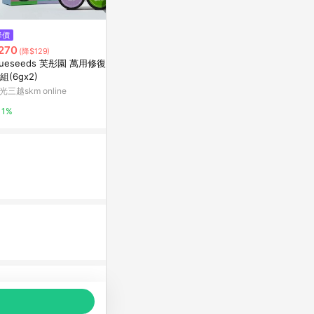
$175
降價
歷史低價
曼秀雷敦 軟膏 
270
$369
(降$129)
(降$30)
躍獅藥局
lueseeds 芙彤園 萬用修復精油
小林製藥疤脫諾疤痕護理乳膏未
組(6gx2)
滅菌14g
2%
光三越skm online
寶雅線上買
1%
0.5%
品推薦，商品資料更新會有