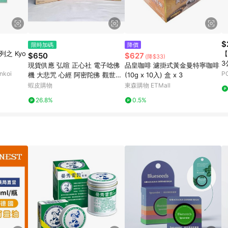
$
限時加碼
降價
之 Kyo
【
$650
$627
(降$33)
3
現貨供應 弘喧 正心社 電子唸佛
品皇咖啡 濾掛式黃金曼特寧咖啡
koi
P
機 大悲咒 心經 阿密陀佛 觀世音
(10g x 10入) 盒 x 3
菩薩 南無地藏王菩薩 音質清晰
蝦皮購物
東森購物 ETMall
十四段 十八段 十段
26.8%
0.5%