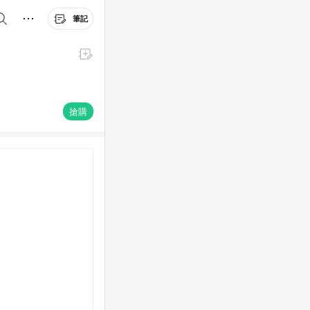
筆記
搶購