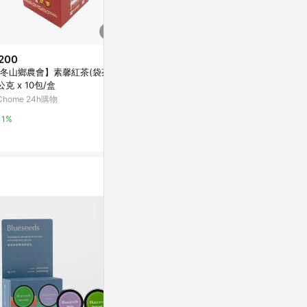
200
限時加碼
限時加碼
冬山鄉農會】素馨紅茶(袋茶)
$238
$85
公克 x 10包/盒
想買幾片下幾片1️⃣片1️⃣片賣賣場
【粿女兒商行】
Chome 24h購物
奇珍二寶 龜鹿二仙 台北山產 沖
平安沐浴包 艾
泡飲品湯塊食品 每塊連包裝袋大
0包／袋
蝦皮購物
蝦皮購物
1%
約17-20公克左右
1%
1%