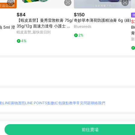
$84
$150
【蝦皮直營】曼秀雷敦軟膏 75g/
奇妙草本薄荷防護精油膏 6g (綠)
$
35g/12g 面速力達母 小護士 家
Blueseeds
B
庭必備 蚊蟲膏 曼秀雷敦 軟膏 乙
蝦皮直營_最快當日到
膏
2%
類成藥
新
4%
動
LINE購物護照
LINE POINTS點數紅包
賺點教學
常見問題
聯絡我們
物情報與商品資訊的整合性平台，並依購物情報中的趨勢與風格做合作網路商家的延伸商
前往賣場
至各合作網路商家，確認現售價與購物條件，一切資訊以合作廠商網頁為準。