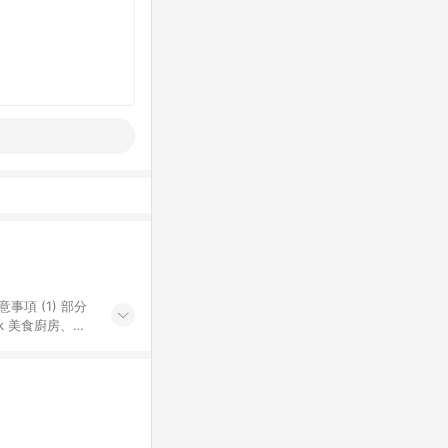
k 美食廚房、樂
S 加碼店家清單
導購訂