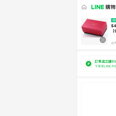
限
$4
【
台
訂單成立賺5
下單享LINE P