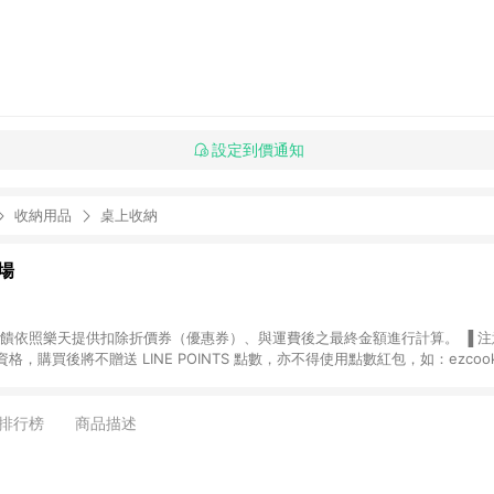
設定到價通知
收納用品
桌上收納
場
，購買後將不贈送 LINE POINTS 點數，亦不得使用點數紅包，如：ezcoo
rt mobile、神腦生活、JS巨盛、樂天KOBO電子書，請詳閱 LINE POINT
購物前往台灣樂天市場，並在同一瀏覽器於24小時內結帳，才
出貨及結帳，則不符
排行榜
商品描述
E POINTS 回饋。 (5) LINE 購物為購物資訊整合性平台，商品資料更新
規格、顏色、價位、贈品與台灣樂天市場銷售網頁不符，以銷售網頁標示為準。 (6) 