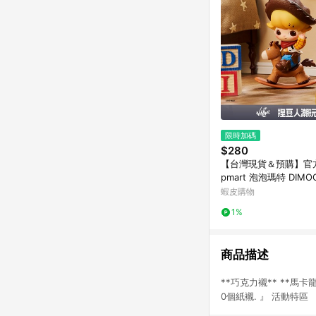
限時加碼
$280
【台灣現貨＆預購】官方
pmart 泡泡瑪特 DIMO
× PIXAR聯名系列手辦
蝦皮購物
禮物
1%
商品描述
**巧克力襯** **馬卡龍
0個紙襯. 』 活動特區 『