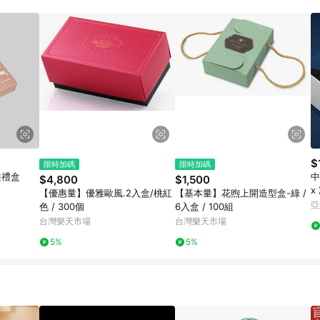
規定，逾期訂單將不符合回饋資格。 (7) 若上述或其他原因，致使消費者無接收到
爭議，台灣樂天市場保有更改條款與法律追訴之權利，活動詳情以樂天市場網
$
限時加碼
限時加碼
裝禮盒
中
$4,800
$1,500
x
【優惠量】優雅歐風.2入盒/桃紅
【基本量】花煦上開造型盒-綠 /
亞
色 / 300個
6入盒 / 100組
台灣樂天市場
台灣樂天市場
5%
5%