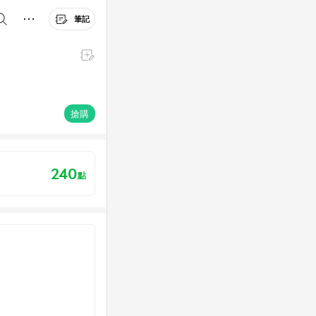
筆記
搶購
240
點