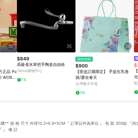
$849
限時加碼
高級省水單把手陶瓷自由栓
$
$900
Yahoo購物中心
【
正品 Po
【搭盒訂購限定】 手提生乳卷
光
O WORLD
袋/愛在春天
1%
禮
 公仔盲盒
蝦
台灣樂天市場
綿
5%
襯** 規 格 尺寸 外徑12.2*6.9*5CM『 訂單以件為單位 』 包 裝 300組 『內
 』 備 註