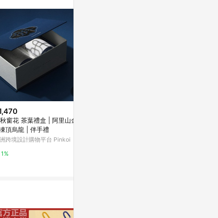
站公告為準。
1,470
降價
限時加碼
秋窗花 茶葉禮盒 | 阿里山金萱
$7,500
$6,600
(降$200)
 凍頂烏龍 | 伴手禮
[優惠量整組價]方型盒 ６號.優雅
【優惠量200
洲跨境設計購物平台 Pinkoi
歐風粉藍色 / 200個+紙袋200個
雅歐風粉藍色 /
台灣樂天市場
台灣樂天市場
1%
5%
5%