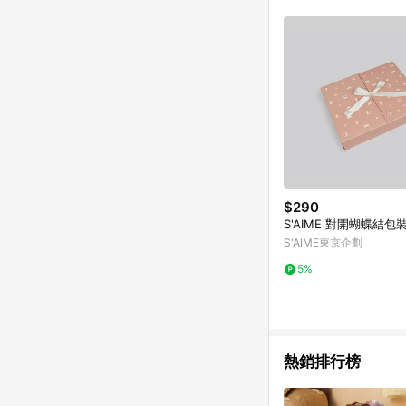
單已逾 365 天，根據台灣樂天回饋
點數回饋或點數回饋有
$290
S'AIME 對開蝴蝶結包
S'AIME東京企劃
5%
熱銷排行榜