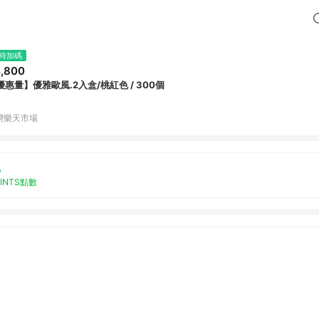
時加碼
,800
優惠量】優雅歐風.2入盒/桃紅色 / 300個
灣樂天市場
%
OINTS點數