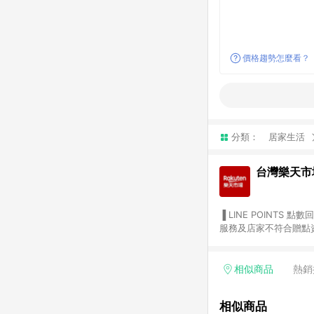
價格趨勢怎麼看？
分類：
居家生活
台灣樂天市
▐ LINE POINTS 點數回饋依照樂天提供扣除折價券（優惠券）、與運費後之最終金額進行計算。 ▐ 注意事項 (1) 部分
服務及店家不符合贈點資格
天市場商家付款中心、Sma
（https://lin.ee/1MCw7pe/rcfk）。 (2) 需透過 LINE 
享有 LINE POINTS 回饋。 (3) 若購買之訂單（包含預購商品）未符合樂天市場 45 天內完成訂單
相似商品
熱銷
合贈點資格。 (4) 如使用APP、或中途瀏覽比價網、回饋網、Google等其他網頁、或由網頁版(電腦版/手機版網頁)切
換為App都將會造成追蹤中斷而無法進行 LIN
相似商品
會有時間差，如顯示之商品