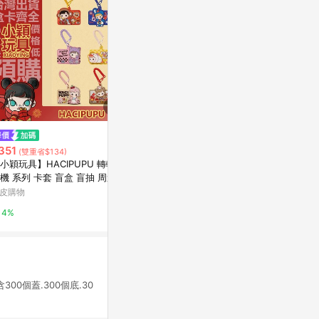
降價
歷史低價
351
$92
$2,320
(雙重省$134)
(降$28)
(降$1
小穎玩具】HACIPUPU 轉轉時
雜誌架(白)
小動物 l 置物
機 系列 卡套 盲盒 盲抽 周邊
九乘九購物網
亞洲跨境設計購物
物 POPMART 泡泡瑪特 手搖
皮購物
2%
1%
綿冰
4%
含300個蓋.300個底.30