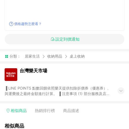
價格趨勢怎麼看？
設定到價通知
分類：
居家生活
收納用品
桌上收納
台灣樂天市場
▐ LINE POINTS 點數回饋依照樂天提供扣除折價券（優惠券）、
與運費後之最終金額進行計算。 ▐ 注意事項 (1) 部分服務及店家
不符合贈點資格，購買後將不贈送 LINE POINTS 點數，亦不得使
用點數紅包，如：ezcook 美食廚房、樂天市場商家付款中心、
Smart mobile、神腦生活、JS巨盛、樂天KOBO電子書，請詳閱
相似商品
熱銷排行榜
商品描述
LINE POINTS 加碼店家清單
（https://lin.ee/1MCw7pe/rcfk）。 (2) 需透過 LINE 購物前往
相似商品
台灣樂天市場，並在同一瀏覽器於24小時內結帳，才享有 LINE