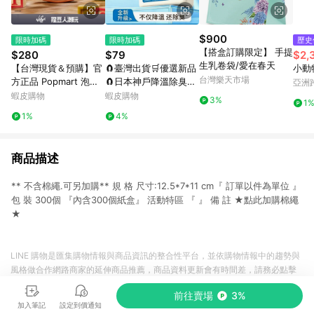
$900
限時加碼
限時加碼
歷史
【搭盒訂購限定】 手提
$280
$79
$2,
生乳卷袋/愛在春天
【台灣現貨＆預購】官
🧲臺灣出貨🛒優選新品
小動物
台灣樂天市場
方正品 Popmart 泡泡
🧲日本神戶降溫除臭魔
亞洲
瑪特 DIMOO WORLD
盒 除塵魔盒 空氣魔盒
Pinko
蝦皮購物
蝦皮購物
3%
1
× PIXAR聯名系列手辦
淨化空氣 吸附粉塵去異
1%
4%
公仔盲盒禮物
味 除黴味 除塵 吸塵 淨
化
商品描述
** 不含棉繩.可另加購** 規 格 尺寸:12.5*7*11 cm『 訂單以件為單位 』
包 裝 300個 『內含300個紙盒』 活動特區 『 』 備 註 ★點此加購棉繩
★
LINE 購物是匯集購物情報與商品資訊的整合性平台，並依購物情報中的趨勢與
風格做合作網路商家的延伸商品推薦，商品資料更新會有時間差，請務必點擊
商品至各合作網路商家，確認現售價與購物條件，一切資訊以合作廠商網頁為
前往賣場
3%
準。
加入筆記
設定到價通知