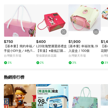
POINTS 回饋。 (3) 若購買之訂單（包含預購商品）未符合樂天
市場 45 天內完成訂單出貨及結帳，則不符合贈點資格。 (4) 如
使用APP、或中途瀏覽比價網、回饋網、Google等其他網頁、或
由網頁版(電腦版/手機版網頁)切換為App都將會造成追蹤中斷而
無法進行 LINE POINTS 回饋。 (5) LINE 購物為購物資訊整合性
平台，商品資料更新會有時間差，如顯示之商品規格、顏色、價
位、贈品與台灣樂天市場銷售網頁不符，以銷售網頁標示為準。
(6) 導購訂單已逾 365 天，根據台灣樂天回饋規定，逾期訂單將
不符合回饋資格。 (7) 若上述或其他原因，致使消費者無接收到
$750
$400
$1,900
$1,
點數回饋或點數回饋有爭議，台灣樂天市場保有更改條款與法律
【基本量】簡約幸福／
L20玫瑰雙層選搭禮盒
[基本量] 幸福玫瑰 /9
【基
追訴之權利，活動詳情以樂天市場網站公告為準。
手提小DIY盒／4色/100
【常溫】※最低訂購量1
入提盒 / 100個
花開季
個
8盒
入 )
台灣樂天市場
聖保羅烘焙花園
台灣樂天市場
台灣
3%
2%
3%
3
熱銷排行榜