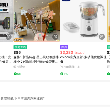
限時加碼
降價
$86
$3,280
$
(降$300)
切機 5度
森格✨新品特惠 星巴風玻璃攪拌
chicco官方直營-多功能食物調理
【
專利低震動
棒少女粉咖啡攪拌棒樹蜂蜜果汁
機
均
引流棒調酒棒
調
蝦皮購物
Yahoo購物中心
蝦
輔
6%
1%
費需加價,下單前請先詢問運費*