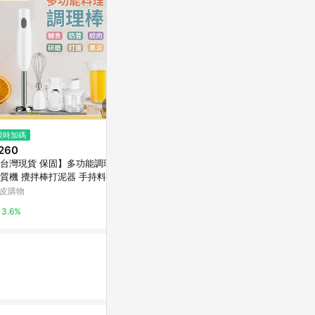
$1,980
限時加碼
降價
Lisscode｜
260
$7,980
(降$3,010)
真空保鮮機(夜
台灣現貨 保固】多功能調理棒
DACO廚餘機PRO - 4.5L大容量
有.設計uDesig
質機 攪拌棒打泥器 手持料理棒
DACO廚餘機PRO - 4.5L大容量
理棒 調理機 電動攪拌器 嬰兒
皮購物
citiesocial 找 好東西
2%
食 DC直流
3.6%
0.5%