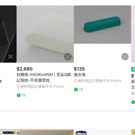
規定，逾期訂單將不符合回饋資格。 (7) 若上述或其他原因，致使消費者無接收到
爭議，台灣樂天市場保有更改條款與法律追訴之權利，活動詳情以樂天市場網
$2,680
$135
好關係 HAOKUANXI | 雲朵Q眠
拋光塊
$
記憶枕-平原層雲枕
亞洲跨境設計購物平台 Pinkoi
長夾
新
亞洲跨境設計購物平台 Pinkoi
文
1%
萬
1%