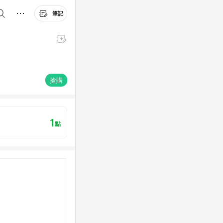
筆記
搶購
1
點