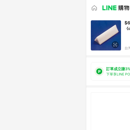
$
《c
台
訂單成立賺3
下單享LINE P