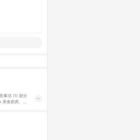
k 美食廚房、樂
S 加碼店家清單
導購訂