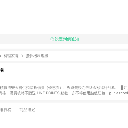
設定到價通知
料理家電
攪拌機料理機
場
，購買後將不贈送 LINE POINTS 點數，亦不得使用點數紅包，如：ezcoo
rt mobile、神腦生活、JS巨盛、樂天KOBO電子書，請詳閱 LINE POINT
購物前往台灣樂天市場，並在同一瀏覽器於24小時內結帳，才
出貨及結帳，則不符
排行榜
商品描述
E POINTS 回饋。 (5) LINE 購物為購物資訊整合性平台，商品資料更新
規格、顏色、價位、贈品與台灣樂天市場銷售網頁不符，以銷售網頁標示為準。 (6) 