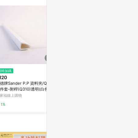
站公告為準。
$50
限時加碼
降價
明信片 花開
120
$164
(降$41)
亞洲跨境設計購物平台 Pinkoi
德牌Sander P.P 資料夾/Q夾/
瑜伽磚女高密
件套-附桿(Q310)透明(白色)
者兒童跳舞練
1%
家福線上購物
東森購物 ETMa
1%
0.5%