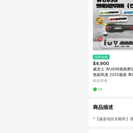
限時加碼
$4,900
威克士 WU698無刷磨
無刷馬達 2025最新 
萬用寶 切磨機
蝦皮商城
1%
商品描述
*【偏遠地區及離島】運