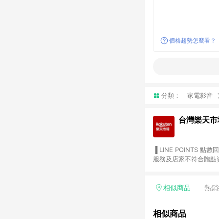
價格趨勢怎麼看？
分類：
家電影音
台灣樂天市
▐ LINE POINTS 點數回饋依照樂天提供扣除折價券（優惠券）、與運費後之最終金額進行計算。 ▐ 注意事項 (1) 部分
服務及店家不符合贈點資格
天市場商家付款中心、Sma
（https://lin.ee/1MCw7pe/rcfk）。 (2) 需透過 LINE 
享有 LINE POINTS 回饋。 (3) 若購買之訂單（包含預購商品）未符合樂天市場 45 天內完成訂單
相似商品
熱銷
合贈點資格。 (4) 如使用APP、或中途瀏覽比價網、回饋網、Google等其他網頁、或由網頁版(電腦版/手機版網頁)切
換為App都將會造成追蹤中斷而無法進行 LIN
相似商品
會有時間差，如顯示之商品