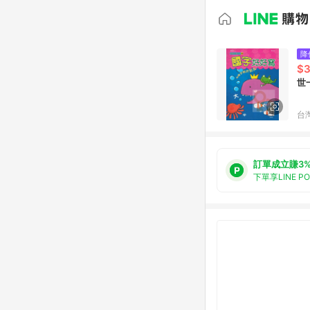
降
$
世
台
訂單成立賺3
下單享LINE P