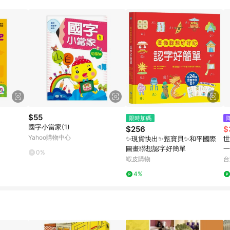
規定，逾期訂單將不符合回饋資格。 (7) 若上述或其他原因，致使消費者無接收到
爭議，台灣樂天市場保有更改條款與法律追訴之權利，活動詳情以樂天市場網
$55
限時加碼
國字小當家(1)
$256
$
Yahoo購物中心
✨現貨快出✨甄寶貝✨和平國際
世
圖畫聯想認字好簡單
一
0%
蝦皮購物
台
4%