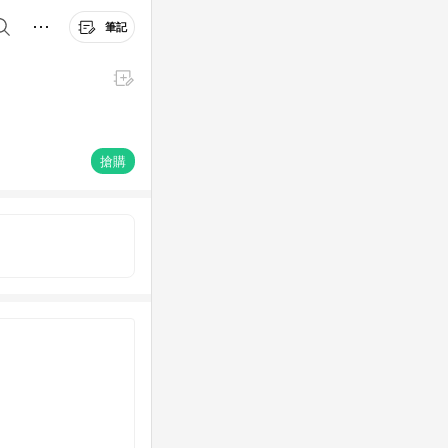
筆記
搶購