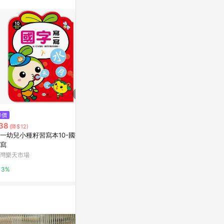
站公告為準。
降價
降價
降價
38
$242
$22
(降$12)
(降$108)
(降$3)
一幼兒小種籽習寫本10-國字寫
圖畫聯想認字好簡單
世一幼兒【趣
寫
國字練習簿
媽咪愛
灣樂天市場
92號BOOK櫃
0%
3%
3%