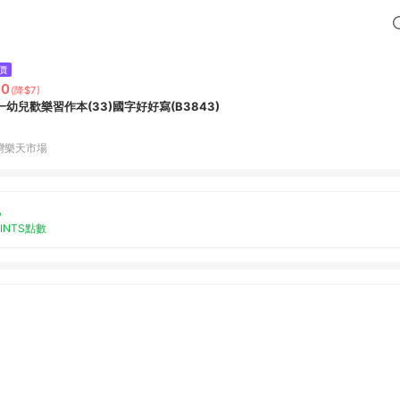
價
30
(降$7)
一幼兒歡樂習作本(33)國字好好寫(B3843)
灣樂天市場
%
OINTS點數