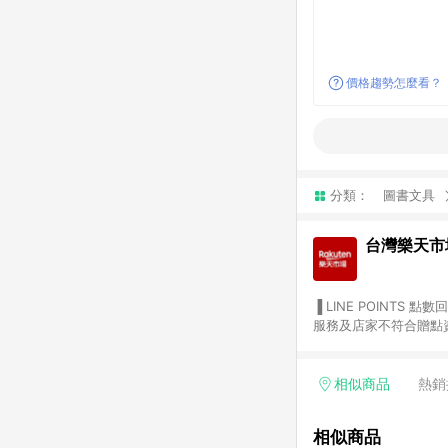
價格趨勢怎麼看？
分類：
圖書文具
台灣樂天市
▐ LINE POINTS 點數回饋依照樂天提供扣除折價券（優惠券）、與運費後之最終金額進行計算。 ▐ 注意事項 (1) 部分
服務及店家不符合贈點資格
天市場商家付款中心、Sma
（https://lin.ee/1MCw7pe/rcfk）。 (2) 需透過 LINE 
享有 LINE POINTS 回饋。 (3) 若購買之訂單（包含預購商品）未符合樂天市場 45 天內完成訂單
相似商品
熱銷
合贈點資格。 (4) 如使用APP、或中途瀏覽比價網、回饋網、Google等其他網頁、或由網頁版(電腦版/手機版網頁)切
換為App都將會造成追蹤中斷而無法進行 LIN
相似商品
會有時間差，如顯示之商品