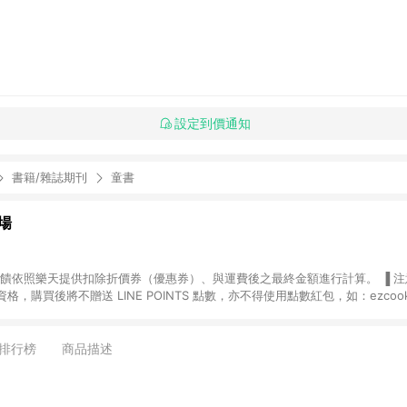
設定到價通知
書籍/雜誌期刊
童書
場
，購買後將不贈送 LINE POINTS 點數，亦不得使用點數紅包，如：ezcoo
rt mobile、神腦生活、JS巨盛、樂天KOBO電子書，請詳閱 LINE POINT
購物前往台灣樂天市場，並在同一瀏覽器於24小時內結帳，才
出貨及結帳，則不符
排行榜
商品描述
E POINTS 回饋。 (5) LINE 購物為購物資訊整合性平台，商品資料更新
規格、顏色、價位、贈品與台灣樂天市場銷售網頁不符，以銷售網頁標示為準。 (6) 