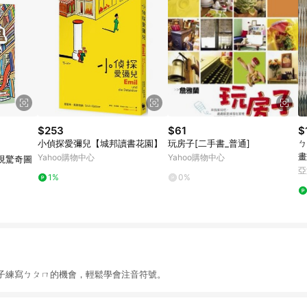
$253
$61
$
小偵探愛彌兒【城邦讀書花園】
玩房子[二手書_普通]
ㄅ
畫
Yahoo購物中心
Yahoo購物中心
現驚奇圖
亞
1%
0%
子練寫ㄅㄆㄇ的機會，輕鬆學會注音符號。