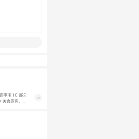
k 美食廚房、樂
S 加碼店家清單
導購訂