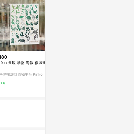
180
$80
限時加碼
ㄆㄇ圖鑑 動物 海報 複製畫 掛
烏龍派出所 (29)_Readmoo 讀墨
$520
電子書
kokozi 韓
洲跨境設計購物平台 Pinkoi
Yahoo購物中心
gic arti 
arti 抱抱小
蝦皮購物
1%
1%
1%