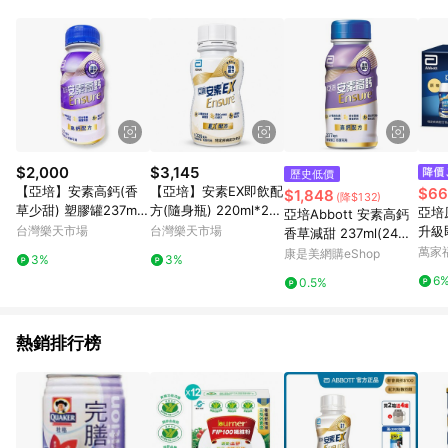
POINTS 回饋。 (3) 若購買之訂單（包含預購商品）未符合樂天
市場 45 天內完成訂單出貨及結帳，則不符合贈點資格。 (4) 如
使用APP、或中途瀏覽比價網、回饋網、Google等其他網頁、或
由網頁版(電腦版/手機版網頁)切換為App都將會造成追蹤中斷而
無法進行 LINE POINTS 回饋。 (5) LINE 購物為購物資訊整合性
平台，商品資料更新會有時間差，如顯示之商品規格、顏色、價
位、贈品與台灣樂天市場銷售網頁不符，以銷售網頁標示為準。
(6) 導購訂單已逾 365 天，根據台灣樂天回饋規定，逾期訂單將
不符合回饋資格。 (7) 若上述或其他原因，致使消費者無接收到
$2,000
$3,145
歷史低價
點數回饋或點數回饋有爭議，台灣樂天市場保有更改條款與法律
【亞培】安素高鈣(香
【亞培】安素EX即飲配
$66
$1,848
(降$132)
追訴之權利，活動詳情以樂天市場網站公告為準。
草少甜) 塑膠罐237ml*
方(隨身瓶) 220ml*24
亞培
亞培Abbott 安素高鈣
24瓶/箱 *健人館*
瓶/箱 *健人館*
台灣樂天市場
台灣樂天市場
升級
香草減甜 237ml(24入/
箱)
萬家
康是美網購eShop
3%
3%
6
0.5%
熱銷排行榜