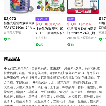
$2,070
$1,
歷史低價
降價
桂格完膳營養素糖尿病
亞培
$3,600
$3,000
(降$1,680)
(降$101)
配方(素)250ml(24入)
口味)
【去你的膽固醇】船井
亞培 安素EX配方隨身
【合康連鎖藥局】
00g 
台灣樂天市場
東森購
®FIP100膳食纖維粉/調
瓶 220mlx 24入 (增強
節血脂/血糖/膽固醇/三
體力、HMB、三重優蛋
船井生醫
Abbott 亞培嚴選專賣店
3%
0.
酸甘油脂/胃腸功能改
白幫助增肌+護肌)
2%
1%
善超值組
商品描述
◆ 亞培安素高鈣4大營養素鈣質、維生素D、維生素K及鎂。鈣有助於維
持骨骼與牙齒的正常發育與健康。每份亞培安素高鈣富含640毫克的鈣，
每天兩份可符合衛福部國人鈣質膳食營養速參考攝取(DRI)的建議值。不
含乳糖。零膽固醇。 ◆商品成分：水，麥芽糊精，濃縮牛奶蛋白，糖，
大豆油，分離大豆蛋白，菜籽油，玉米油，檸檬酸鉀，香料，碳酸鈣，檸
檬酸鈣，磷酸鈣，磷酸鎂，大豆卵磷脂，氯化鈉，維生素Ｃ，葡萄糖，氫
氧化鉀，硫酸鋅，椰子油，維生素Ｅ，檸檬酸，本多酸鈣，硫酸銅，維生
素Ｂ１，維生素Ｂ２，維生素Ｂ６，二氯化鉻，葉酸，生物素，碘化鉀，