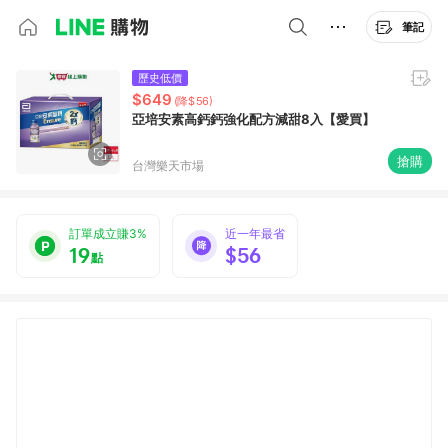
筆記
歷史低價
$649
(降$56)
亞培安素高鈣鈣強化配方減甜8入【愛買】
搶購
台灣樂天市場
訂單成立賺3%
近一年最省
19
$56
點