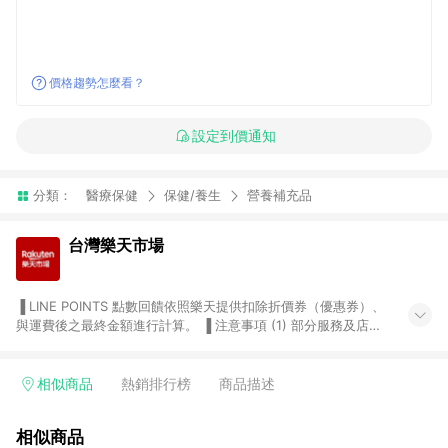
價格趨勢怎麼看？
設定到價通知
分類：
醫療保健
保健/養生
營養補充品
台灣樂天市場
▐ LINE POINTS 點數回饋依照樂天提供扣除折價券（優惠券）、
與運費後之最終金額進行計算。 ▐ 注意事項 (1) 部分服務及店家
不符合贈點資格，購買後將不贈送 LINE POINTS 點數，亦不得使
用點數紅包，如：ezcook 美食廚房、樂天市場商家付款中心、
Smart mobile、神腦生活、JS巨盛、樂天KOBO電子書，請詳閱
相似商品
熱銷排行榜
商品描述
LINE POINTS 加碼店家清單
（https://lin.ee/1MCw7pe/rcfk）。 (2) 需透過 LINE 購物前往
相似商品
台灣樂天市場，並在同一瀏覽器於24小時內結帳，才享有 LINE