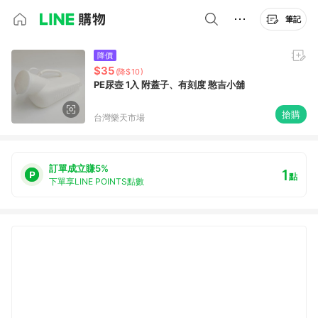
筆記
降價
$35
(降$10)
PE尿壺 1入 附蓋子、有刻度 憨吉小舖
搶購
台灣樂天市場
訂單成立賺5%
1
點
下單享LINE POINTS點數