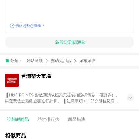
價格趨勢怎麼看？
設定到價通知
分類：
婦幼童裝
嬰幼兒用品
尿布尿褲
台灣樂天市場
▐ LINE POINTS 點數回饋依照樂天提供扣除折價券（優惠券）、
與運費後之最終金額進行計算。 ▐ 注意事項 (1) 部分服務及店家
不符合贈點資格，購買後將不贈送 LINE POINTS 點數，亦不得使
用點數紅包，如：ezcook 美食廚房、樂天市場商家付款中心、
Smart mobile、神腦生活、JS巨盛、樂天KOBO電子書，請詳閱
相似商品
熱銷排行榜
商品描述
LINE POINTS 加碼店家清單
（https://lin.ee/1MCw7pe/rcfk）。 (2) 需透過 LINE 購物前往
相似商品
台灣樂天市場，並在同一瀏覽器於24小時內結帳，才享有 LINE