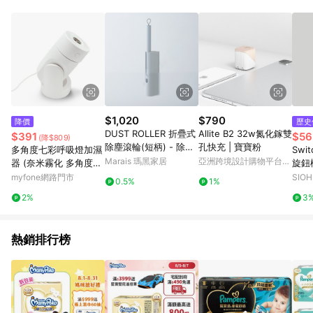
POINTS 回饋。 (3) 若購買之訂單（包含預購商品）未符合樂天
市場 45 天內完成訂單出貨及結帳，則不符合贈點資格。 (4) 如
使用APP、或中途瀏覽比價網、回饋網、Google等其他網頁、或
由網頁版(電腦版/手機版網頁)切換為App都將會造成追蹤中斷而
無法進行 LINE POINTS 回饋。 (5) LINE 購物為購物資訊整合性
平台，商品資料更新會有時間差，如顯示之商品規格、顏色、價
位、贈品與台灣樂天市場銷售網頁不符，以銷售網頁標示為準。
(6) 導購訂單已逾 365 天，根據台灣樂天回饋規定，逾期訂單將
不符合回饋資格。 (7) 若上述或其他原因，致使消費者無接收到
$1,020
$790
降價
歷史
點數回饋或點數回饋有爭議，台灣樂天市場保有更改條款與法律
DUST ROLLER 折疊式
Allite B2 32w氮化鎵雙
$391
$56
(降$809)
追訴之權利，活動詳情以樂天市場網站公告為準。
除塵滾輪(短柄) - 除塵
孔快充 | 寶寶粉
多角度七彩呼吸燈加濕
Swit
滾輪1入(短)＋補充紙10
Marais 瑪黑家居
亞洲跨境設計購物平台
器 (奈米霧化 多角度出
旋鈕
捲
Pinkoi
霧 靜音加濕 不凝水珠)
myfone網路門市
SIOH
0.5%
1%
(搶購)
2%
3
熱銷排行榜