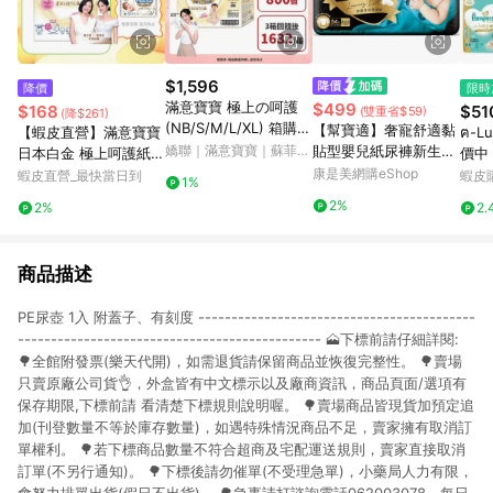
$1,596
降價
限時
滿意寶寶 極上の呵護
$499
$168
$51
(雙重省$59)
(降$261)
(NB/S/M/L/XL) 箱購
【幫寶適】奢寵舒適黏
【蝦皮直營】滿意寶寶
ฅ-L
(黏貼型尿布/紙尿褲/日
嬌聯｜滿意寶寶｜蘇菲｜
貼型嬰兒紙尿褲新生兒
日本白金 極上呵護紙尿
價中
本白金)│嬌聯官方旗艦
來復易-蝦皮官方旗艦店
54片
褲 黏貼型/輕巧褲 極上
康是美網購eShop
新包
蝦皮直營_最快當日到
蝦皮
1%
店
尿布 輕巧褲 單包購 滿
紙尿
2%
2%
2.
意寶寶極上呵護
包裝
商品描述
PE尿壺 1入 附蓋子、有刻度 ------------------------------------------
---------------------------------------------- 🗻下標前請仔細詳閱:
🌳全館附發票(樂天代開)，如需退貨請保留商品並恢復完整性。 🌳賣場
只賣原廠公司貨👌，外盒皆有中文標示以及廠商資訊，商品頁面/選項有
保存期限,下標前請 看清楚下標規則說明喔。 🌳賣場商品皆現貨加預定追
加(刊登數量不等於庫存數量)，如遇特殊情況商品不足，賣家擁有取消訂
單權利。 🌳若下標商品數量不符合超商及宅配運送規則，賣家直接取消
訂單(不另行通知)。 🌳下標後請勿催單(不受理急單)，小藥局人力有限，