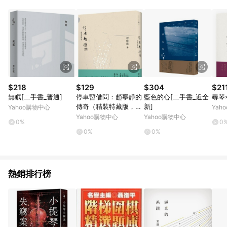
POINTS 回饋。 (3) 若購買之訂單（包含預購商品）未符合樂天
市場 45 天內完成訂單出貨及結帳，則不符合贈點資格。 (4) 如
使用APP、或中途瀏覽比價網、回饋網、Google等其他網頁、或
由網頁版(電腦版/手機版網頁)切換為App都將會造成追蹤中斷而
無法進行 LINE POINTS 回饋。 (5) LINE 購物為購物資訊整合性
平台，商品資料更新會有時間差，如顯示之商品規格、顏色、價
位、贈品與台灣樂天市場銷售網頁不符，以銷售網頁標示為準。
(6) 導購訂單已逾 365 天，根據台灣樂天回饋規定，逾期訂單將
不符合回饋資格。 (7) 若上述或其他原因，致使消費者無接收到
$218
$129
$304
$21
點數回饋或點數回饋有爭議，台灣樂天市場保有更改條款與法律
無眠[二手書_普通]
停車暫借問：趙寧靜的
藍色的心[二手書_近全
尋琴
追訴之權利，活動詳情以樂天市場網站公告為準。
傳奇（精裝特藏版，獨
新]
Yahoo購物中心
Yah
家收錄 張愛玲親筆信）
Yahoo購物中心
Yahoo購物中心
0%
0
[二手書_良好]
0%
0%
熱銷排行榜