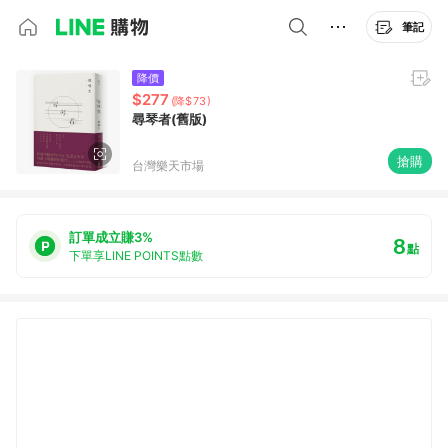
筆記
降價
$277
(降$73)
尋琴者(舊版)
搶購
台灣樂天市場
訂單成立賺3%
8
點
下單享LINE POINTS點數