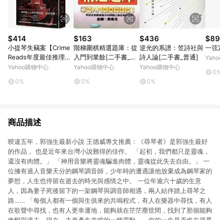
$414
$163
$436
$89
小提琴失竊案【Crime
階梯圍棋精選題庫：從
逆光的系譜：笠詩社與
一弦定
Reads年度最佳推理小
入門到業餘[二手書_良
詩人論[二手書_普通]
Yah
說！ 「早安美國」讀書
好]
Yahoo購物中心
Yahoo購物中心
Yahoo購物中心
0
俱樂部選書
0%
0%
0%
商品描述
暌違五年，郭強生最新小說 王德威專文推薦：《尋琴者》是郭強生最好
的作品， 也是近年來台灣小說難得的佳作。 「起初，我們都只是靈魂，
還沒有肉體。」 「神用音樂將靈魂騙進肉體，靈魂從此失去自由。」 一
位擁有過人音樂天分的鋼琴調音師，少年時的遭遇讓他放棄成為鋼琴家的
夢想，人生也停留在逝去的時光與感情之中。 一位年逾六十歲的生意
人，因為妻子死後留下的一架鋼琴與調音師相遇，兩人結伴踏上尋琴之
路…… 「每個人都有一個與生俱來的共鳴程式，有人在樂器中尋找，有人
在歌聲中尋找，也有人更幸運地，能夠就在茫茫塵世間，找到了那個能夠