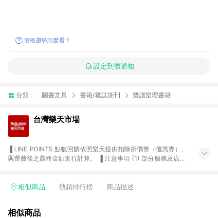
價格趨勢怎麼看？
設定到價通知
分類：
圖書文具
書籍/雜誌期刊
樂譜樂理書籍
台灣樂天市場
▐ LINE POINTS 點數回饋依照樂天提供扣除折價券（優惠券）、
與運費後之最終金額進行計算。 ▐ 注意事項 (1) 部分服務及店家
不符合贈點資格，購買後將不贈送 LINE POINTS 點數，亦不得使
用點數紅包，如：ezcook 美食廚房、樂天市場商家付款中心、
Smart mobile、神腦生活、JS巨盛、樂天KOBO電子書，請詳閱
相似商品
熱銷排行榜
商品描述
LINE POINTS 加碼店家清單
（https://lin.ee/1MCw7pe/rcfk）。 (2) 需透過 LINE 購物前往
相似商品
台灣樂天市場，並在同一瀏覽器於24小時內結帳，才享有 LINE