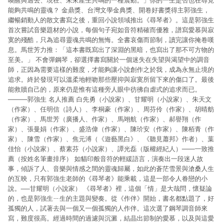
喚醒與過去、現在、未來產生共鳴的一種震動。」你的一生是否也在尋覓
能夠共鳴的靈魂？ 金鼎獎、台灣文學金典獎、開卷好書獎得主郭強生，
繼暢銷動人的散文書寫之後，重回小說領域推出《尋琴者》。這是郭強生
首次嘗試音樂題材的小說，每個句子宛如音符精確而優雅，譜寫愛慕與寂
寞的殘酷，只為追尋靈魂共鳴的無悔。全書哀傷而節制，讀完讓你掩卷嘆
息。馬世芳力推：「這本書既寫出了深淵的黑暗，也寫出了那不可方物的
至美。」 不會彈鋼琴，卻選擇書寫關於一個迷失在失望與渴望中的調音
師，正因為需要這樣的難度，才能夠讓小說創作之於我，成為永無止境的
追求。終於發現可以溫柔地輕吻那些壓抑與寂寞所留下來的傷口了。最後
能救贖自己的，原來仍是惟有這種旁人眼中彷彿自虐式的追求而已。
———郭強生 名人推薦 白先勇（小說家）、甘耀明（小說家）、朱天文
（作家）、任明信（詩人）、李桐豪（作家）、周芬伶（作家）、胡晴舫
（作家）、馬世芳（廣播人、作家）、馬翊航（作家）、郝譽翔（作
家）、張曼娟（作家）、盛浩偉（作家）、陳玠安（作家）、陳栢青（作
家）、陳雪（作家）、焦元溥（《遊藝黑白》、《聽見蕭邦》作者）、葉
佳怡（小說家）、蔡素芬（小說家）、譚光磊（版權經紀人）——一致推
薦（按姓名筆畫排序） 如貓印般音符的輕緩語言，演奏出一段迷人故
事，傾訴了人、音樂與情感之間的靈魂歸屬，如此的蒼茫雪景與滄桑人生
的互映，只有郭強生老師的《尋琴者》能乘載，這是一部令人眷戀的小
說。──甘耀明（小說家） 《尋琴者》裡，這個「情」是大哉問，懷疑論
的，也是郭強生ㄧ生的主題與變奏。從《作伴》開始，書名都點題了，好
孤獨的人，試著去與一個又一個孤獨的人作伴。這次選了鋼琴調音師來
寫，難度很高。經過時間的過濾與沉澱，結晶出節制的愛慕，以及與這愛