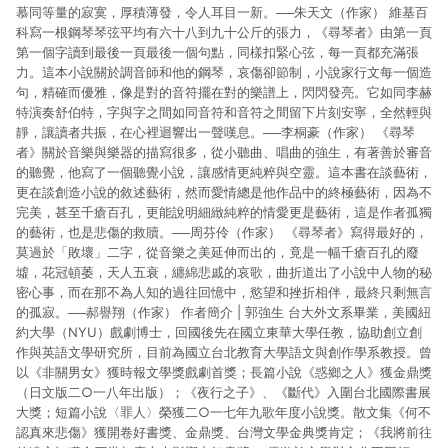
慕同等量的寂寞，厚積薄發，令人耳目一新。──朱天文（作家） 維基百
科寫一根鋼琴琴弦平均有六十八到九十公斤的張力，《尋琴者》由第一頁
第一個字讀到最後一頁最後一個句點，同樣扣緊心弦，每一頁都充滿張
力。這本小說關於調音師和他的鋼琴，哀傷卻節制，小說家行文每一個造
句，精確而優雅，像是對的音符擺在對的樂譜上，閃閃發亮。它如同李赫
特演奏舒伯特，字與字之間如同音符和音符之間留下片刻安寧，全然輕與
靜，讓讀者共振，在心裡迴響出一聲嘆息。──李桐豪（作家） 《尋琴
者》關於音樂與樂器的描寫很多，從小聽曲、唱曲的強生，有著善於審音
的聽覺，他寫了一個聽覺小說，讓感情更純粹與空靈。這本書在談藝術，
更在談創造小說的敘述藝術，然而愛情總是他作品中的終極藝術，因為不
完美，甚至千瘡百孔，更能說明細緻純粹的情愛更是藝術，這是作者孤獨
的藝術，也是悲傷的救贖。──周芬伶（作家） 《尋琴者》寫得最好的，
莫過於「敗壞」二字，從音樂之美延伸而出的，竟是一幅千瘡百孔的廢
墟，花冠頓萎，天人五衰，纏綿悲戚的哀歌，曲折道出了小說中人物的秘
密心事，而在那不為人知的過往回憶中，慾望和挫折相伴，最終只剩無言
的孤寂。──郝譽翔（作家） 作者簡介 | 郭強生 台大外文系畢業，美國紐
約大學（NYU）戲劇博士，回國後先在國立東華大學任教，協助創立創
作與英語文學研究所，目前為國立台北教育大學語文與創作學系教授。曾
以《非關男女》獲時報文學獎戲劇首獎；長篇小說《惑鄉之人》獲金鼎獎
（日文版二○一八年出版）；《夜行之子》、《斷代》入圍台北國際書展
大獎；短篇小說〈罪人〉榮獲二○一七年九歌年度小說獎。散文集《何不
認真來悲傷》獲開卷好書獎、金鼎獎、台灣文學金典獎肯定；《我將前往