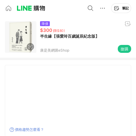
筆記
降價
$300
(降$80)
半生緣【張愛玲百歲誕辰紀念版】
搶購
康是美網購eShop
價格趨勢怎麼看？