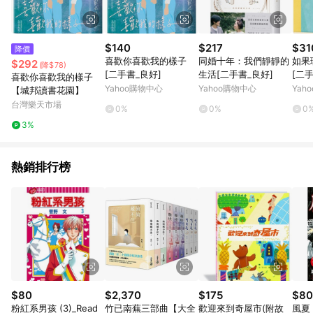
$140
$217
$31
降價
喜歡你喜歡我的樣子
同婚十年：我們靜靜的
如果
$292
(降$78)
[二手書_良好]
生活[二手書_良好]
[二
喜歡你喜歡我的樣子
Yahoo購物中心
Yahoo購物中心
Yah
【城邦讀書花園】
台灣樂天市場
0%
0%
0
3%
熱銷排行榜
$80
$2,370
$175
$80
粉紅系男孩 (3)_Read
竹已南蕪三部曲【大全
歡迎來到奇屋市(附故
風夏 