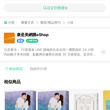
設定到價通知
分類：
圖書文具
書籍/雜誌期刊
小說
康是美網購eShop
注意事項：​ (1)需透過 LINE 購物前往並在同一瀏覽器於 24 小時
內結帳才享有回饋，點數將於廠商出貨後 30 天後發送。​是否符
合回饋資格，依LINE購物系統紀錄為準。 (2)若使用康是美網購
APP下單，將無法獲得點數回饋。​ (3)以下品類商品均無回饋：​ -
黃金鑽飾/精品相關/3C數位(含周邊)/家電視聽/運動戶外/母嬰用
相似商品
熱銷排行榜
品​ -統一時代百貨/夢時代部分商品​ -博客來商品及其他指定商品​
(4)符合LINE POINTS回饋資格之訂單及各商品之「LINE回
相似商品
饋%」，將於訂單成立後由「LINE購物通知」之官方帳號訊息通
知。亦可於LINE購物網站或APP中的「我的訂單」頁面查詢，請
依LINE購物網站訂單成立通知為準。​​ (5)LINE購物設有「單一商
品最高回饋點數」機制 (部分時段開放「回饋無上限」)，以同一
訂單中同一商品不論件數計算，請依訂單成立當下LINE購物的回
饋機制為準。