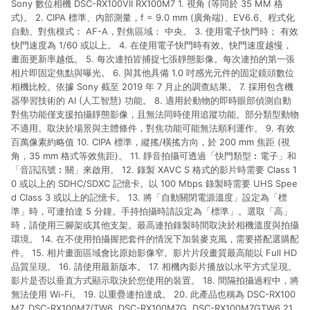
Sony 數位相機 DSC-RX100VII RX100M7 1. 視角 (等同於 35 MM 格
市場 45 天內完成訂單出貨及結帳，則不符合贈點資格。 (4) 如
使用APP、或中途瀏覽比價網、回饋網、Google等其他網頁、或
式)。 2. CIPA 標準、內部測量，f = 9.0 mm (廣角端)、EV6.6、程式化
由網頁版(電腦版/手機版網頁)切換為App都將會造成追蹤中斷而
自動、對焦模式： AF-A，對焦區域： 中央。 3. 使用電子快門時； 有效
無法進行 LINE POINTS 回饋。 (5) LINE 購物為購物資訊整合性
快門速度為 1/60 或以上。 4. 在使用電子快門時有效。快門速度越慢，
平台，商品資料更新會有時間差，如顯示之商品規格、顏色、價
畫面更新率越低。 5. 每次連拍皆捕捉七張靜態影像。每次連拍的第一張
位、贈品與台灣樂天市場銷售網頁不符，以銷售網頁標示為準。
相片即固定焦點與曝光。 6. 與其他具備 1.0 吋感光元件的固定鏡頭數位
(6) 導購訂單已逾 365 天，根據台灣樂天回饋規定，逾期訂單將
相機比較。依據 Sony 截至 2019 年 7 月止的調查結果。 7. 採用包含機
不符合回饋資格。 (7) 若上述或其他原因，致使消費者無接收到
器學習技術的 AI (人工智慧) 功能。 8. 適用於動物的即時眼部偵測自動
點數回饋或點數回饋有爭議，台灣樂天市場保有更改條款與法律
對焦功能僅支援拍攝靜態影像，且無法同時使用追蹤功能。部分類型動物
追訴之權利，活動詳情以樂天市場網站公告為準。
不適用。取決於場景與主體條件，對焦功能可能無法順利運作。 9. 有效
百萬像素約略值 10. CIPA 標準，縱搖/橫搖方向，於 200 mm 焦距 (視
角，35 mm 格式等效焦距)。 11. 靜音拍攝可透過「快門類型︰電子」和
「音訊訊號︰關」來啟用。 12. 錄製 XAVC S 格式的影片時需要 Class 1
0 或以上的 SDHC/SDXC 記憶卡。以 100 Mbps 錄製時需要 UHS Spee
d Class 3 或以上的記憶卡。 13. 將「自動關閉電源溫度」設定為「標
準」時，可連拍達 5 分鐘。手持拍攝時請設定為「標準」。選取「高」
時，請使用三腳架或其他支架。最高連拍錄製時間取決於相機溫度與拍攝
環境。 14. 在不使用拍攝握把套件的情況下加裝麥克風，需要搭配選購配
件。 15. 相片畫面區域會比原始影像窄。影片片段畫質最高能以 Full HD
品質呈現。 16. 請使用最新版本。 17. 相機內影片播放以水平方式呈現。
影片是否以垂直方式顯示取決於您使用的裝置。 18. 間隔拍攝過程中，將
無法使用 Wi-Fi。 19. 以重疊連拍達成。 20. 此產品也稱為 DSC-RX100
M7, DSC-RX100M7/TW6, DSC-RX100M7G, DSC-RX100M7GTW6 21.