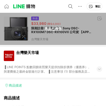
筆記
降價
$33,980
(降$4,000)
限期註冊送原電旅充組 Sony DSC-
商品已停售
RX100M7 DSC-RX100VII 公司貨 【APP下
單點數 加倍】
台灣樂天市場
台灣樂天市場
▐ LINE POINTS 點數回饋依照樂天提供扣除折價券（優惠券）、
與運費後之最終金額進行計算。 ▐ 注意事項 (1) 部分服務及店家
不符合贈點資格，購買後將不贈送 LINE POINTS 點數，亦不得使
用點數紅包，如：ezcook 美食廚房、樂天市場商家付款中心、
Smart mobile、神腦生活、JS巨盛、樂天KOBO電子書，請詳閱
商品描述
LINE POINTS 加碼店家清單
（https://lin.ee/1MCw7pe/rcfk）。 (2) 需透過 LINE 購物前往
商品描述
台灣樂天市場，並在同一瀏覽器於24小時內結帳，才享有 LINE
POINTS 回饋。 (3) 若購買之訂單（包含預購商品）未符合樂天