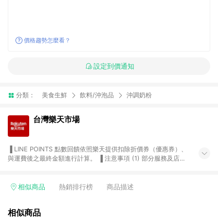
價格趨勢怎麼看？
設定到價通知
分類：
美食生鮮
飲料/沖泡品
沖調奶粉
台灣樂天市場
▐ LINE POINTS 點數回饋依照樂天提供扣除折價券（優惠券）、
與運費後之最終金額進行計算。 ▐ 注意事項 (1) 部分服務及店家
不符合贈點資格，購買後將不贈送 LINE POINTS 點數，亦不得使
用點數紅包，如：ezcook 美食廚房、樂天市場商家付款中心、
Smart mobile、神腦生活、JS巨盛、樂天KOBO電子書，請詳閱
相似商品
熱銷排行榜
商品描述
LINE POINTS 加碼店家清單
（https://lin.ee/1MCw7pe/rcfk）。 (2) 需透過 LINE 購物前往
相似商品
台灣樂天市場，並在同一瀏覽器於24小時內結帳，才享有 LINE