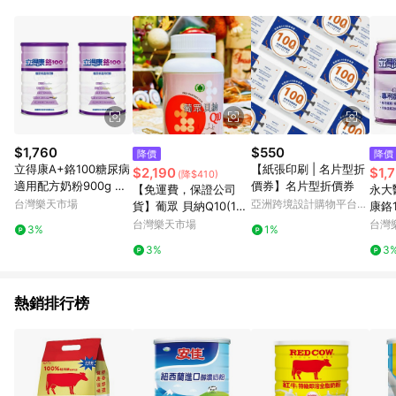
POINTS 回饋。 (3) 若購買之訂單（包含預購商品）未符合樂天
市場 45 天內完成訂單出貨及結帳，則不符合贈點資格。 (4) 如
使用APP、或中途瀏覽比價網、回饋網、Google等其他網頁、或
由網頁版(電腦版/手機版網頁)切換為App都將會造成追蹤中斷而
無法進行 LINE POINTS 回饋。 (5) LINE 購物為購物資訊整合性
平台，商品資料更新會有時間差，如顯示之商品規格、顏色、價
位、贈品與台灣樂天市場銷售網頁不符，以銷售網頁標示為準。
(6) 導購訂單已逾 365 天，根據台灣樂天回饋規定，逾期訂單將
不符合回饋資格。 (7) 若上述或其他原因，致使消費者無接收到
$1,760
$550
降價
降價
點數回饋或點數回饋有爭議，台灣樂天市場保有更改條款與法律
立得康A+鉻100糖尿病
【紙張印刷 | 名片型折
$2,190
$1,
(降$410)
追訴之權利，活動詳情以樂天市場網站公告為準。
適用配方奶粉900g 附
價券】名片型折價券
【免運費，保證公司
永大
精美提袋【德芳保健藥
台灣樂天市場
亞洲跨境設計購物平台
貨】葡眾 貝納Q10(120
康鉻100 24
妝】
Pinkoi
粒/瓶)
50元
台灣樂天市場
台灣
3%
1%
箱免
3%
3
熱銷排行榜