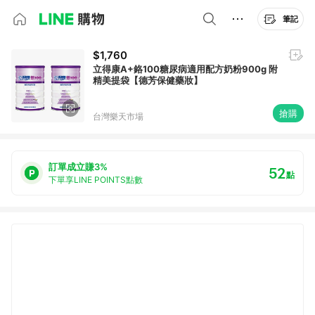
筆記
$1,760
立得康A+鉻100糖尿病適用配方奶粉900g 附
精美提袋【德芳保健藥妝】
搶購
台灣樂天市場
訂單成立賺3%
52
點
下單享LINE POINTS點數