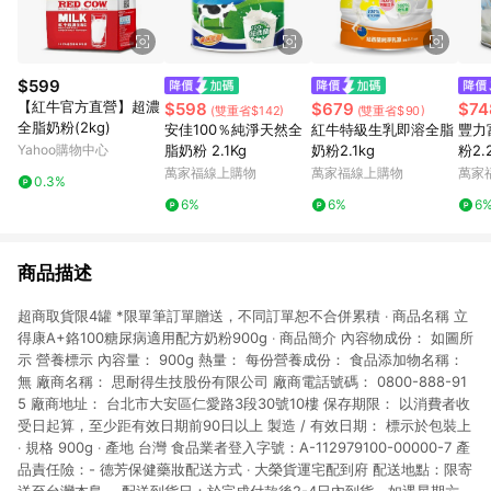
$599
【紅牛官方直營】超濃
$598
$679
$74
(雙重省$142)
(雙重省$90)
全脂奶粉(2kg)
安佳100％純淨天然全
紅牛特級生乳即溶全脂
豐力
Yahoo購物中心
脂奶粉 2.1Kg
奶粉2.1kg
粉2.
萬家福線上購物
萬家福線上購物
萬家
0.3%
6%
6%
6
商品描述
超商取貨限4罐 *限單筆訂單贈送，不同訂單恕不合併累積 ‧ 商品名稱 立
得康A+鉻100糖尿病適用配方奶粉900g ‧ 商品簡介 內容物成份： 如圖所
示 營養標示 內容量： 900g 熱量： 每份營養成份： 食品添加物名稱：
無 廠商名稱： 思耐得生技股份有限公司 廠商電話號碼： 0800-888-91
5 廠商地址： 台北市大安區仁愛路3段30號10樓 保存期限： 以消費者收
受日起算，至少距有效日期前90日以上 製造 / 有效日期： 標示於包裝上
‧ 規格 900g ‧ 產地 台灣 食品業者登入字號：A-112979100-00000-7 產
品責任險：- 德芳保健藥妝配送方式 ‧ 大榮貨運宅配到府 配送地點：限寄