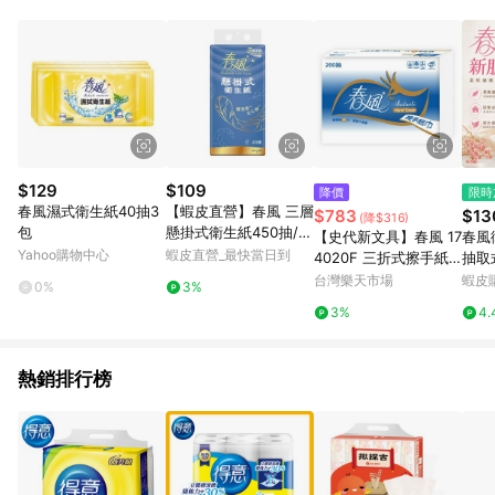
POINTS 回饋。 (3) 若購買之訂單（包含預購商品）未符合樂天
市場 45 天內完成訂單出貨及結帳，則不符合贈點資格。 (4) 如
使用APP、或中途瀏覽比價網、回饋網、Google等其他網頁、或
由網頁版(電腦版/手機版網頁)切換為App都將會造成追蹤中斷而
無法進行 LINE POINTS 回饋。 (5) LINE 購物為購物資訊整合性
平台，商品資料更新會有時間差，如顯示之商品規格、顏色、價
位、贈品與台灣樂天市場銷售網頁不符，以銷售網頁標示為準。
(6) 導購訂單已逾 365 天，根據台灣樂天回饋規定，逾期訂單將
不符合回饋資格。 (7) 若上述或其他原因，致使消費者無接收到
$129
$109
降價
限時
點數回饋或點數回饋有爭議，台灣樂天市場保有更改條款與法律
春風濕式衛生紙40抽3
【蝦皮直營】春風 三層
$783
$13
(降$316)
追訴之權利，活動詳情以樂天市場網站公告為準。
包
懸掛式衛生紙450抽/提
【史代新文具】春風 17
春風
可沖馬桶 抽取式 大容
Yahoo購物中心
蝦皮直營_最快當日到
4020F 三折式擦手紙/
抽取
量 易分解
摺疊紙巾 (200抽x20
取式 面紙 
台灣樂天市場
蝦皮
0%
3%
包/箱)
衛生
3%
4.
熱銷排行榜