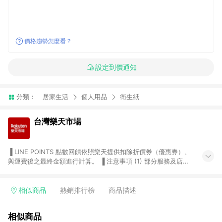
價格趨勢怎麼看？
設定到價通知
分類：
居家生活
個人用品
衛生紙
台灣樂天市場
▐ LINE POINTS 點數回饋依照樂天提供扣除折價券（優惠券）、
與運費後之最終金額進行計算。 ▐ 注意事項 (1) 部分服務及店家
不符合贈點資格，購買後將不贈送 LINE POINTS 點數，亦不得使
用點數紅包，如：ezcook 美食廚房、樂天市場商家付款中心、
Smart mobile、神腦生活、JS巨盛、樂天KOBO電子書，請詳閱
相似商品
熱銷排行榜
商品描述
LINE POINTS 加碼店家清單
（https://lin.ee/1MCw7pe/rcfk）。 (2) 需透過 LINE 購物前往
相似商品
台灣樂天市場，並在同一瀏覽器於24小時內結帳，才享有 LINE