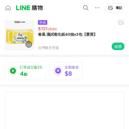
筆記
降價
$151
(降$8)
春風 濕拭衛生紙40抽x3包【愛買】
搶購
台灣樂天市場
訂單成立賺3%
近期最省
4
$8
點