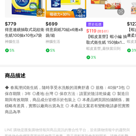
$779
$699
$12
歷史低價
得意連續抽取式花紋衛
得意廚紙70組x6捲x8
【蝦
$119
(降$61)
生紙100抽x10包x7袋
袋/箱
膚柔
【蝦皮直營】蝦小編 抽
FC-
神腦生活
神腦生活
蝦皮
取式衛生紙 150抽x12
取衛
包/串 揪探吉 柔軟 居家
蝦皮直營_最快當日到
5%
5%
3
3%
商品描述
◆ 春風溼拭衛生紙，隨時享受水洗般的清爽舒適 ◎ 規格：40抽*3包 ◎
保存期限：3年 ◎產地:台灣 ◎ 保存方法：請置於陰涼乾燥處 ◎ 製造日
期與有效期限，商品成分皆標示於包裝上 ◎ 本產品網頁因拍攝關係，圖
檔略有差異，實際以廠商出貨為主 ◎ 本產品文案若有變動敬請參照實際
商品為準
LINE 購物是匯集購物情報與商品資訊的整合性平台，並依購物情報中的趨勢與
風格做合作網路商家的延伸商品推薦，商品資料更新會有時間差，請務必點擊