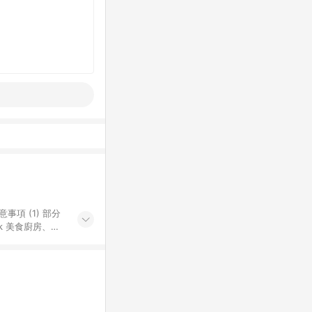
k 美食廚房、樂
S 加碼店家清單
導購訂