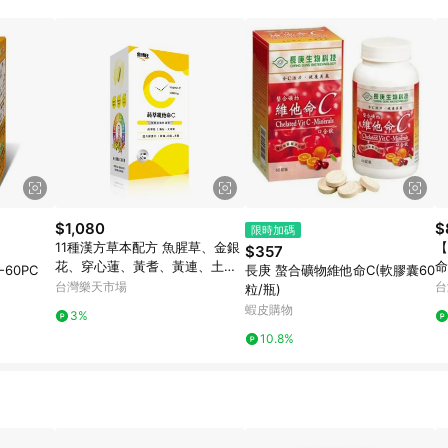
規定，逾期訂單將不符合回饋資格。 (7) 若上述或其他原因，致使消費者無接收到
爭議，台灣樂天市場保有更改條款與法律追訴之權利，活動詳情以樂天市場網
$1,080
$
限時加碼
11種漢方草本配方 魚腥草、金銀
【
$357
花、穿心蓮、黃耆、黃連、土茯
60PC
長庚 螯合礦物維他命C(軟膠囊60
苓、龍膽草、甘草、蒲公英、白
台灣樂天市場
台
粒/瓶)
茅根、鳳梨酵素 調理生理機能 退
蝦皮購物
3%
火、降火氣
10.8%