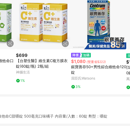
$699
維他命口
【台塑生醫】維生素C複方膜衣
$1,080
$
(雙重省$222)
錠(60錠/瓶) 2瓶/組
銀寶善存50+男性綜合維他命120
[
神腦生活
錠
0
屈臣氏Watsons
萬
1%
3%
存 維他命C甜嚼錠 500毫克口味橘子 內容量/入數：60錠 劑型：嚼錠