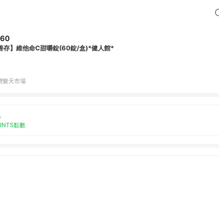
260
善存】維他命C甜嚼錠(60錠/盒)*健人館*
灣樂天市場
%
OINTS點數