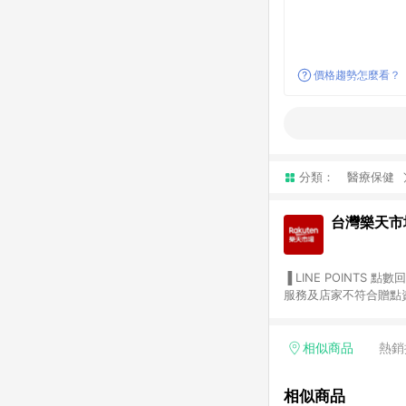
價格趨勢怎麼看？
分類：
醫療保健
台灣樂天市
▐ LINE POINTS 點數回饋依照樂天提供扣除折價券（優惠券）、與運費後之最終金額進行計算。 ▐ 注意事項 (1) 部分
服務及店家不符合贈點資格
天市場商家付款中心、Sma
（https://lin.ee/1MCw7pe/rcfk）。 (2) 需透過 LINE 
享有 LINE POINTS 回饋。 (3) 若購買之訂單（包含預購商品）未符合樂天市場 45 天內完成訂單
相似商品
熱銷
合贈點資格。 (4) 如使用APP、或中途瀏覽比價網、回饋網、Google等其他網頁、或由網頁版(電腦版/手機版網頁)切
換為App都將會造成追蹤中斷而無法進行 LIN
相似商品
會有時間差，如顯示之商品