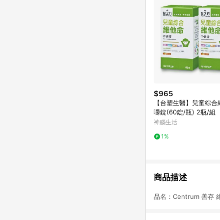
$965
【台塑生醫】兒童綜合
嚼錠(60錠/瓶) 2瓶/組
神腦生活
1%
商品描述
品名：Centrum 善