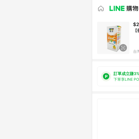
$
【
台
訂單成立賺3
下單享LINE P