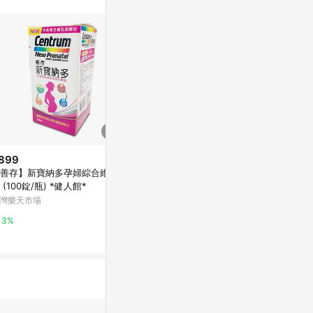
站公告為準。
899
$640
歷史低價
善存】新寶納多孕婦綜合維他
【💥多件優惠💯原廠正貨】三多
$251
(降$28)
命 (100錠/瓶) *健人館*
維他命C+E口含錠 (60錠/盒) (四
善存 維他命C甜
盒優惠) 維他命
灣樂天市場
台灣樂天市場
【杏一】
Yahoo購物中
3%
3%
0%