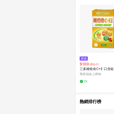
單已逾 365 天，根據台灣樂天回饋
點數回饋或點數回饋有
降價
$169
(降$41)
三多維他命C+E 口含錠-
萬家福線上購物
1%
熱銷排行榜