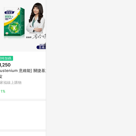
$1,820
限時加碼
限時加碼
善存 綜合維他
1,250
$343
男性/女性【
Sustenium 意維能] 關捷基立9
NOW Foods, 維生素 D3 + K2
善存｜挺立｜克
錠
膠囊，120 粒裝
家福線上購物
iHerb
1%
1%
6%