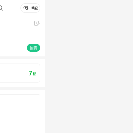
筆記
搶購
7
點