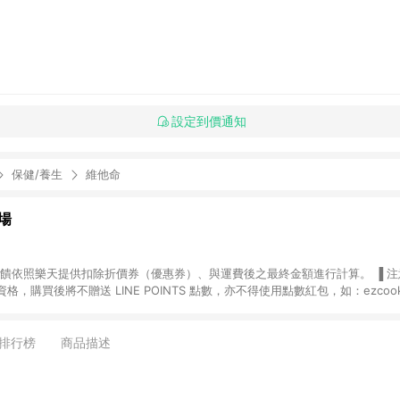
設定到價通知
保健/養生
維他命
場
，購買後將不贈送 LINE POINTS 點數，亦不得使用點數紅包，如：ezcoo
rt mobile、神腦生活、JS巨盛、樂天KOBO電子書，請詳閱 LINE POINT
購物前往台灣樂天市場，並在同一瀏覽器於24小時內結帳，才
出貨及結帳，則不符
排行榜
商品描述
E POINTS 回饋。 (5) LINE 購物為購物資訊整合性平台，商品資料更新
規格、顏色、價位、贈品與台灣樂天市場銷售網頁不符，以銷售網頁標示為準。 (6) 