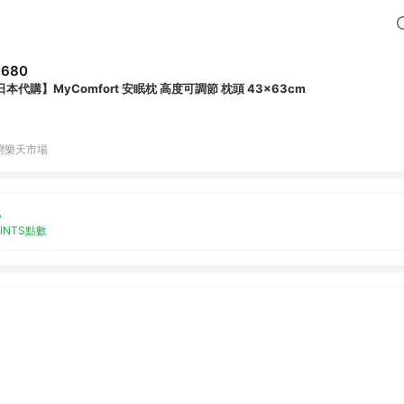
,680
日本代購】MyComfort 安眠枕 高度可調節 枕頭 43×63cm
灣樂天市場
%
OINTS點數