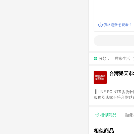
價格趨勢怎麼看？
分類：
居家生活
台灣樂天市
▐ LINE POINTS 點數回饋依照樂天提供扣除折價券（優惠券）、與運費後之最終金額進行計算。 ▐ 注意事項 (1) 部分
服務及店家不符合贈點資格
天市場商家付款中心、Sma
（https://lin.ee/1MCw7pe/rcfk）。 (2) 需透過 LINE 
享有 LINE POINTS 回饋。 (3) 若購買之訂單（包含預購商品）未符合樂天市場 45 天內完成訂單
相似商品
熱銷
合贈點資格。 (4) 如使用APP、或中途瀏覽比價網、回饋網、Google等其他網頁、或由網頁版(電腦版/手機版網頁)切
換為App都將會造成追蹤中斷而無法進行 LIN
相似商品
會有時間差，如顯示之商品