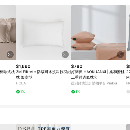
規定，逾期訂單將不符合回饋資格。 (7) 若上述或其他原因，致使消費者無接收到
爭議，台灣樂天市場保有更改條款與法律追訴之權利，活動詳情以樂天市場網
$1,690
$780
$
及棉歐式枕
3M Filtrete 防螨可水洗科技羽絨
好關係 HAOKUANXI | 柔和蜜桃-
2
枕 加高型
二重紗透氣枕套
M
HOLA
亞洲跨境設計購物平台 Pinkoi
N
1%
1%