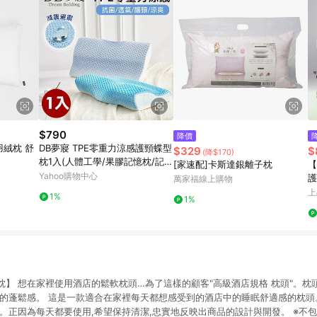
$790
降價
羽絨枕 舒
DB夢寢 TPE零重力涼感護頸蝶型
$329
$
(降$170)
枕1入(人體工學/果膠記憶枕/記憶
[家速配]卡斯達銀離子枕
【
枕頭)
Yahoo購物中心
護
萬家福線上購物
上
1%
1%
枕】 想在家裡使用酒店的鬆軟枕頭…為了這樣的顧客"高級酒店規格 枕頭"。枕
性的蓬鬆感。 這是一款適合在家裡每天都想感受到的酒店中的睡眠舒適感的枕頭
。正因為每天都要使用,希望保持清潔,忠實地反映出商品的設計與開發。 ※不