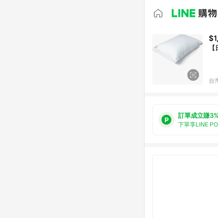
$1
【
台
訂單成立賺3
下單享LINE P