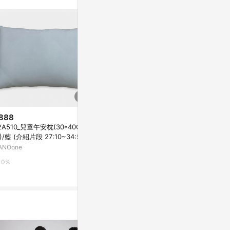
站公告為準。
888
$999
降價
2A510_兒童午安枕(30*40C
PAB沁柔全
$2,142
(降$238)
)/藍 (介紹片段 27:10~34:55)
頭保潔墊
【Miracle】瑜珈枕│蘭霜青 Orc
ANOone
HOLA
hid Crystal
亞洲跨境設計購物平台 Pinkoi
0%
1%
1%