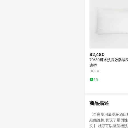
$2,480
70/30可水洗長效防螨
適型
HOLA
1%
商品描述
【自家享用最高級酒店
細纖維棉,實現了壓倒
洗】 枕頭可以整個機洗