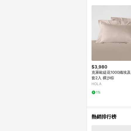
單已逾 365 天，根據台灣樂天回饋
點數回饋或點數回饋有
$3,980
克萊歐緹花1000織埃
套2入 裸沙棕
HOLA
1%
熱銷排行榜