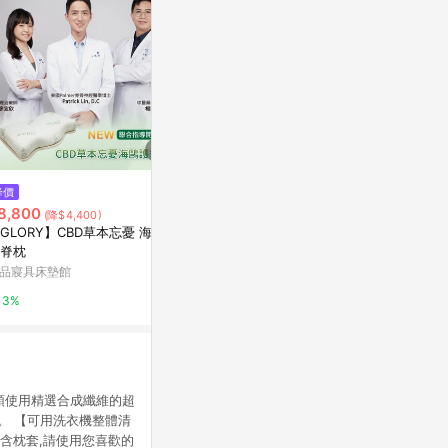
降價
降價
歷史低價
8,800
$5,528
$1,096
(降$4,400)
(降$230)
(降$2
GLORY】CBD草本忘憂 海鷗
日本代購 TEMPUR 丹普 Millenn
VJE枕頭升
脊枕
ium Neck Pillow 千禧感溫枕 記
ro防污漬純
憶枕 枕頭 人體工學 L號
眠枕
品寢具床墊館
台灣樂天市場
東森購物 ETMa
3%
3%
0.5%
頭使用精選合成纖維的超
。 【可用洗衣機整體清
包含枕套,請使用您喜歡的