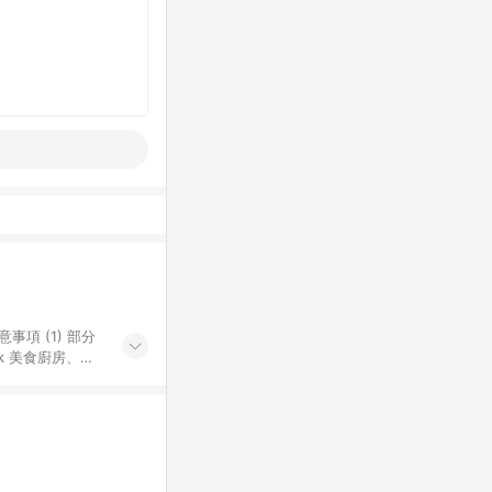
k 美食廚房、樂
S 加碼店家清單
導購訂