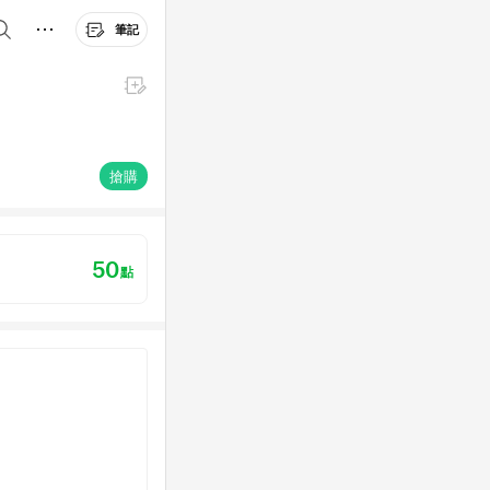
筆記
搶購
50
點