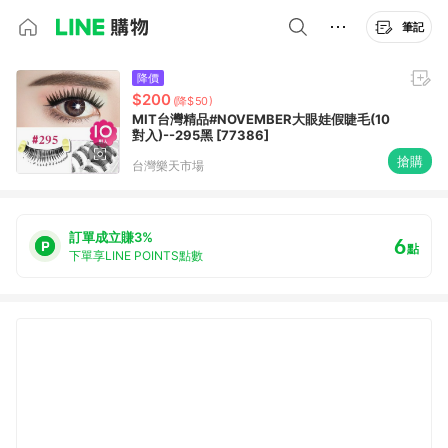
筆記
降價
$200
(降$50)
MIT台灣精品#NOVEMBER大眼娃假睫毛(10
對入)--295黑 [77386]
搶購
台灣樂天市場
訂單成立賺3%
6
點
下單享LINE POINTS點數