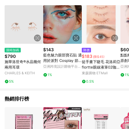
POINTS 回饋。 (3) 若購買之訂單（包含預購商品）未符合樂天
市場 45 天內完成訂單出貨及結帳，則不符合贈點資格。 (4) 如
使用APP、或中途瀏覽比價網、回饋網、Google等其他網頁、或
由網頁版(電腦版/手機版網頁)切換為App都將會造成追蹤中斷而
無法進行 LINE POINTS 回饋。 (5) LINE 購物為購物資訊整合性
平台，商品資料更新會有時間差，如顯示之商品規格、顏色、價
位、贈品與台灣樂天市場銷售網頁不符，以銷售網頁標示為準。
(6) 導購訂單已逾 365 天，根據台灣樂天回饋規定，逾期訂單將
不符合回饋資格。 (7) 若上述或其他原因，致使消費者無接收到
$143
$60
限時加碼
降價
點數回饋或點數回饋有爭議，台灣樂天市場保有更改條款與法律
藍色魅力眼部寶石貼 適
點點
$790
$183
(降$45)
追訴之權利，活動詳情以樂天市場網站公告為準。
用於派對 Cosplay 節
原創
施華洛世奇®水晶幾何
徒手畫下睫毛 花洛莉亞
慶造型 防水可重複使
亞洲跨境設計購物平台
亞洲
兩用耳環
flortte眼線液筆02咖啡
Pinkoi
Pinko
奶凍棕色眼線假睫毛
CHARLES & KEITH
東森購物 ETMall
1%
1
5%
0.5%
熱銷排行榜