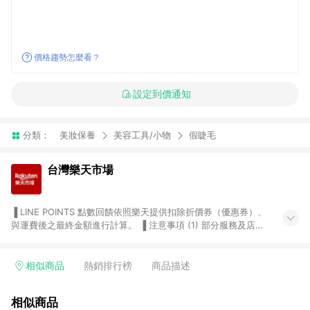
價格趨勢怎麼看？
設定到價通知
分類：
美妝保養
美容工具/小物
假睫毛
台灣樂天市場
▐ LINE POINTS 點數回饋依照樂天提供扣除折價券（優惠券）、
與運費後之最終金額進行計算。 ▐ 注意事項 (1) 部分服務及店家
不符合贈點資格，購買後將不贈送 LINE POINTS 點數，亦不得使
用點數紅包，如：ezcook 美食廚房、樂天市場商家付款中心、
Smart mobile、神腦生活、JS巨盛、樂天KOBO電子書，請詳閱
相似商品
熱銷排行榜
商品描述
LINE POINTS 加碼店家清單
（https://lin.ee/1MCw7pe/rcfk）。 (2) 需透過 LINE 購物前往
相似商品
台灣樂天市場，並在同一瀏覽器於24小時內結帳，才享有 LINE