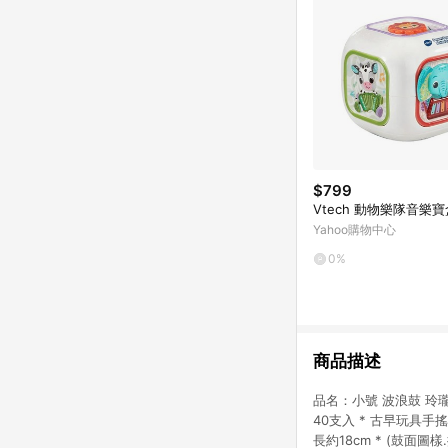
$799
Vtech 動物樂隊音樂寶
Yahoo購物中心
0%
商品描述
品名：小號 波浪鼓 玲瓏手
40支入 * 古早玩具手
長約18cm * (鼓面圖樣