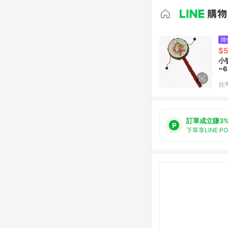
降
$5
小
~
台
訂單成立賺3
下單享LINE P