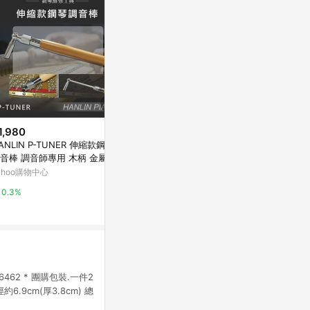
1,980
$1,695
降價
ANLIN P-TUNER 伸縮款鋼琴
任選 日本TOM
$1,049
(降$350)
音棒 調音師專用 木柄 金屬工
中央車站 TW93
費雪歌唱感官紫色猴子
頭 鋼琴 調音扳手 轉動鋼琴內
OMY
ahoo購物中心
Yahoo購物中
奇哥 寶寶的第一個朋友
的弦鈕（ Peg pin 或 Tuning
0.3%
1%
2%
in ）
462 * 團購包裝.一件2
9cm(厚3.8cm) 總