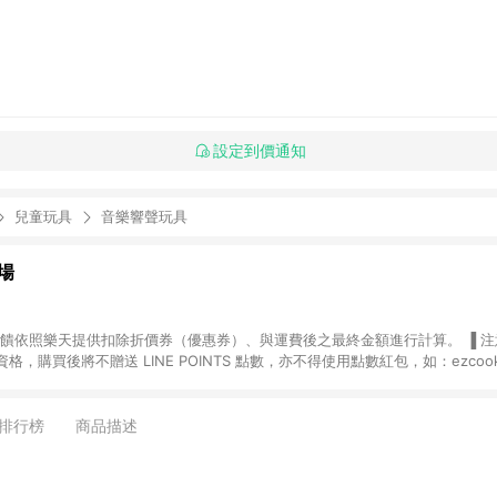
設定到價通知
兒童玩具
音樂響聲玩具
場
，購買後將不贈送 LINE POINTS 點數，亦不得使用點數紅包，如：ezcoo
rt mobile、神腦生活、JS巨盛、樂天KOBO電子書，請詳閱 LINE POINT
購物前往台灣樂天市場，並在同一瀏覽器於24小時內結帳，才
出貨及結帳，則不符
排行榜
商品描述
E POINTS 回饋。 (5) LINE 購物為購物資訊整合性平台，商品資料更新
規格、顏色、價位、贈品與台灣樂天市場銷售網頁不符，以銷售網頁標示為準。 (6) 