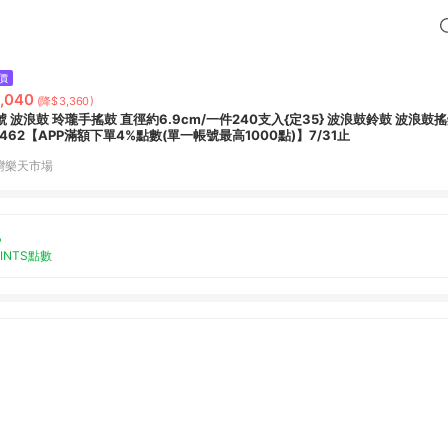
價
,040
(降$3,360)
號 波浪鼓 玲瓏手搖鼓 直徑約6.9cm/一件240支入{定35} 波浪鼓鈴鼓 波浪鼓
6462【APP滿額下單4%點數(單一帳號最高1000點)】7/31止
灣樂天市場
%
OINTS點數