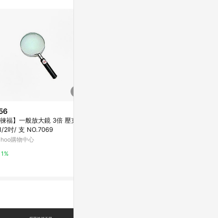
站公告為準。
56
$6
降價
徠福】一般放大鏡 3倍 壓克力
【文具通】吸盤性掛勾小[8] I111
$268
(降$66)
 1/2吋/ 支 NO.7069
0039【APP滿額下單10%點數
【配件匠心】
(單一帳號最高1500點)】8/31止
ahoo購物中心
台灣樂天市場
中國風舞蹈宮
圓扇
東森購物 ETMa
1%
3%
0.5%