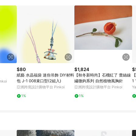
規定，逾期訂單將不符合回饋資格。 (7) 若上述或其他原因，致使消費者無接收到
爭議，台灣樂天市場保有更改條款與法律追訴之權利，活動詳情以樂天市場網
$80
$1,824
$
紙藝 水晶福袋 迷你吊飾 DIY材料
【秋冬新時尚】石榴紅了 蕾絲線
【
包 J-1 008束口型(2組入)
繡微鉤系列 自然植物風胸針
1
koi
亞洲跨境設計購物平台 Pinkoi
亞洲跨境設計購物平台 Pinkoi
Y
1%
1%