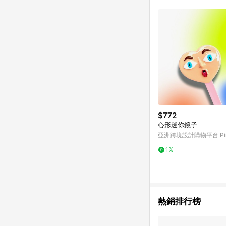
單已逾 365 天，根據台灣樂天回饋
點數回饋或點數回饋有
$772
心形迷你鏡子
亞洲跨境設計購物平台 Pin
1%
熱銷排行榜