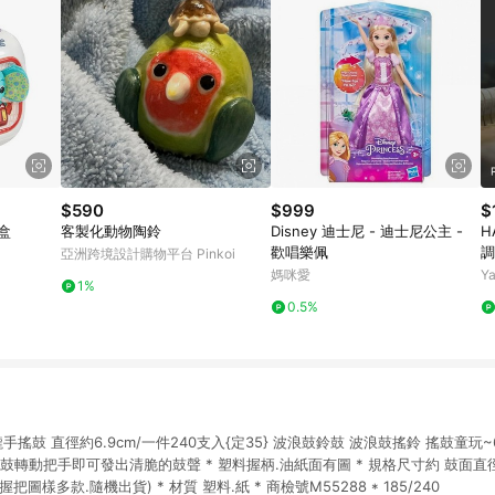
$590
$999
$
盒
客製化動物陶鈴
Disney 迪士尼 - 迪士尼公主 -
H
歡唱樂佩
調
亞洲跨境設計購物平台 Pinkoi
具
媽咪愛
Y
1%
部
0.5%
p
搖鼓 直徑約6.9cm/一件240支入{定35} 波浪鼓鈴鼓 波浪鼓搖鈴 搖鼓童玩~6
搖鼓轉動把手即可發出清脆的鼓聲 * 塑料握柄.油紙面有圖 * 規格尺寸約 鼓面直徑約6.
.握把圖樣多款.隨機出貨) * 材質 塑料.紙 * 商檢號M55288 * 185/240