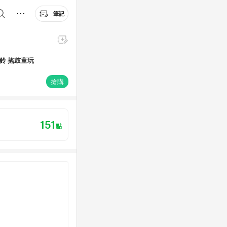
筆記
搖鈴 搖鼓童玩
搶購
151
點