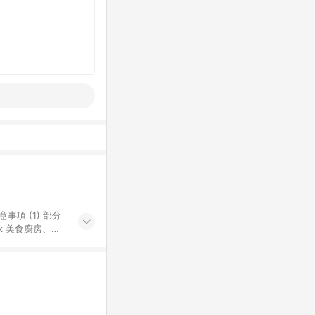
k 美食廚房、樂
S 加碼店家清單
導購訂