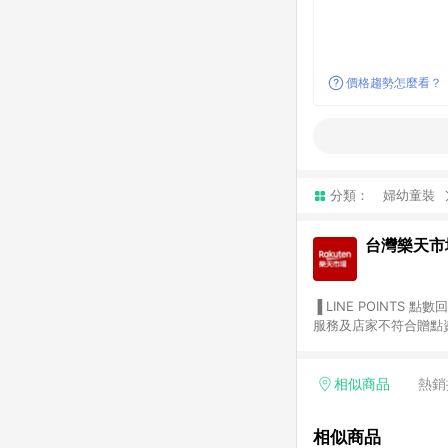
價格趨勢怎麼看？
分類：
婦幼童裝
台灣樂天市
▐ LINE POINTS 點數回饋依照樂天提供扣除折價券（優惠券）、與運費後之最終金額進行計算。 ▐ 注意事項 (1) 部分
服務及店家不符合贈點資格
天市場商家付款中心、Sma
（https://lin.ee/1MCw7pe/rcfk）。 (2) 需透過 LINE 
享有 LINE POINTS 回饋。 (3) 若購買之訂單（包含預購商品）未符合樂天市場 45 天內完成訂單
相似商品
熱銷
合贈點資格。 (4) 如使用APP、或中途瀏覽比價網、回饋網、Google等其他網頁、或由網頁版(電腦版/手機版網頁)切
換為App都將會造成追蹤中斷而無法進行 LIN
相似商品
會有時間差，如顯示之商品