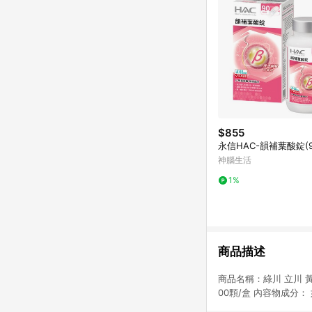
$855
永信HAC-韻補葉酸錠(9
神腦生活
1%
商品描述
商品名稱：綠川 立川 
00顆/盒 內容物成分：