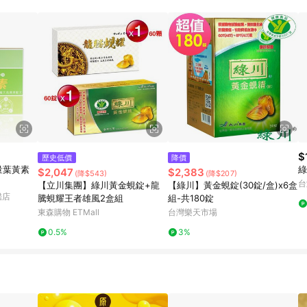
規定，逾期訂單將不符合回饋資格。 (7) 若上述或其他原因，致使消費者無接收到
爭議，台灣樂天市場保有更改條款與法律追訴之權利，活動詳情以樂天市場網
$
歷史低價
降價
量葉黃素
綠
$2,047
$2,383
(降$543)
(降$207)
台
【立川集團】綠川黃金蜆錠+龍
【綠川】黃金蜆錠(30錠/盒)x6盒
艦店
騰蜆耀王者雄風2盒組
組-共180錠
東森購物 ETMall
台灣樂天市場
0.5%
3%