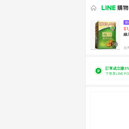
降
$1
綠
台
訂單成立賺3
下單享LINE P