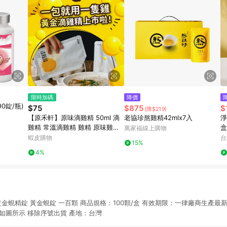
限時加碼
降價
0錠/瓶)
$75
$875
$
(降$219)
【原禾軒】原味滴雞精 50ml 滴
老協珍熬雞精42mlx7入
淨
雞精 常溫滴雞精 雞精 原味雞精
盒
萬家福線上購物
常溫雞精 原禾軒滴雞精
蝦皮購物
台
15%
4%
黃金蜆精錠 黃金蜆錠 一百顆 商品規格：100顆/盒 有效期限：一律廠商生產最
 如圖所示 移除序號出貨 產地：台灣