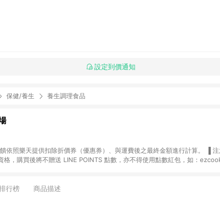
設定到價通知
保健/養生
養生調理食品
場
，購買後將不贈送 LINE POINTS 點數，亦不得使用點數紅包，如：ezcoo
rt mobile、神腦生活、JS巨盛、樂天KOBO電子書，請詳閱 LINE POINT
購物前往台灣樂天市場，並在同一瀏覽器於24小時內結帳，才
出貨及結帳，則不符
排行榜
商品描述
E POINTS 回饋。 (5) LINE 購物為購物資訊整合性平台，商品資料更新
規格、顏色、價位、贈品與台灣樂天市場銷售網頁不符，以銷售網頁標示為準。 (6) 