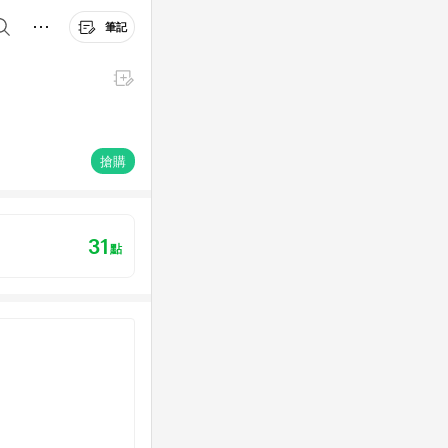
筆記
搶購
31
點