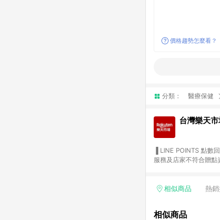
價格趨勢怎麼看？
分類：
醫療保健
台灣樂天市
▐ LINE POINTS 點數回饋依照樂天提供扣除折價券（優惠券）、與運費後之最終金額進行計算。 ▐ 注意事項 (1) 部分
服務及店家不符合贈點資格
天市場商家付款中心、Sma
（https://lin.ee/1MCw7pe/rcfk）。 (2) 需透過 LINE 
享有 LINE POINTS 回饋。 (3) 若購買之訂單（包含預購商品）未符合樂天市場 45 天內完成訂單
相似商品
熱銷
合贈點資格。 (4) 如使用APP、或中途瀏覽比價網、回饋網、Google等其他網頁、或由網頁版(電腦版/手機版網頁)切
換為App都將會造成追蹤中斷而無法進行 LIN
相似商品
會有時間差，如顯示之商品