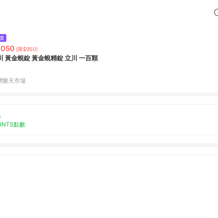
價
,050
(降$950)
川 黃金蜆錠 黃金蜆精錠 立川 一百顆
灣樂天市場
%
OINTS點數