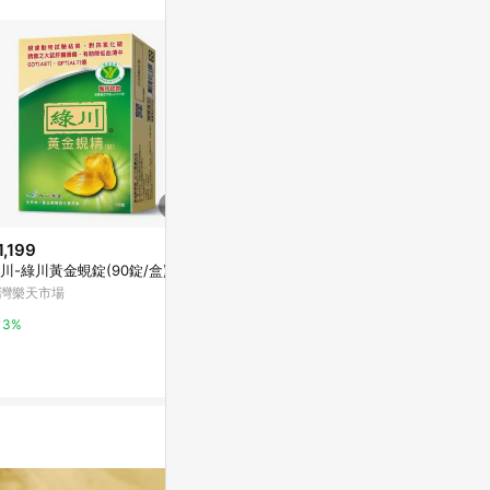
站公告為準。
1,199
歷史低價
降價
川-綠川黃金蜆錠(90錠/盒)
$1,503
$2,800
(降$17)
(降$
灣樂天市場
【長庚生技】金色丰采(90粒/瓶)
創益生技 舞纖
+月見草油(90粒/瓶)溫柔呵護
台灣樂天市場
3%
東森購物 ETMall
3%
0.5%