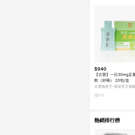
單已逾 365 天，根據台灣樂天回饋
點數回饋或點數回饋有
$940
【古寶】一日30mg足
飲（好喝） 20包/盒
古寶無患子-蝦皮官方旗
0%
熱銷排行榜