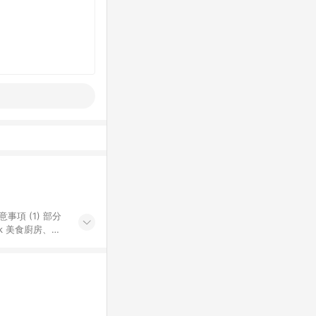
k 美食廚房、樂
S 加碼店家清單
導購訂