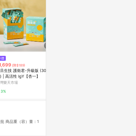
降價
限時加碼
降價
1,699
$1,150
$4,030
(降$189)
(降$
旦生技 護衛君-升級版 (30入/
COSTCO好市多 白蘭氏旭沛蜆精
【6年根高麗
) | 高活性 IgY【杏一】
60ml*20瓶整盒
麗蔘粉EVERYT
(效期:2028/1
灣樂天市場
蝦皮購物
正官庄-NO1
3%
4%
2%
新批 商品重（容）量：1