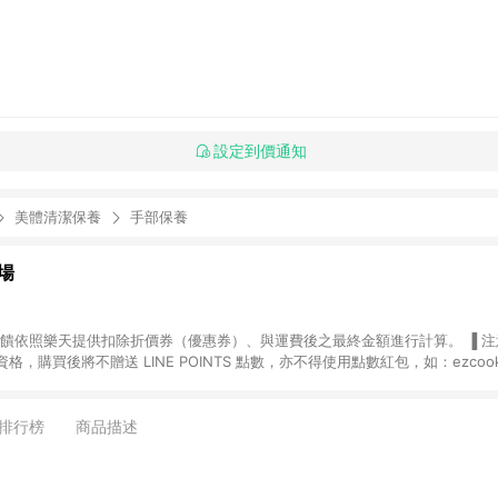
設定到價通知
美體清潔保養
手部保養
場
，購買後將不贈送 LINE POINTS 點數，亦不得使用點數紅包，如：ezcoo
rt mobile、神腦生活、JS巨盛、樂天KOBO電子書，請詳閱 LINE POINT
購物前往台灣樂天市場，並在同一瀏覽器於24小時內結帳，才
出貨及結帳，則不符
排行榜
商品描述
E POINTS 回饋。 (5) LINE 購物為購物資訊整合性平台，商品資料更新
規格、顏色、價位、贈品與台灣樂天市場銷售網頁不符，以銷售網頁標示為準。 (6) 