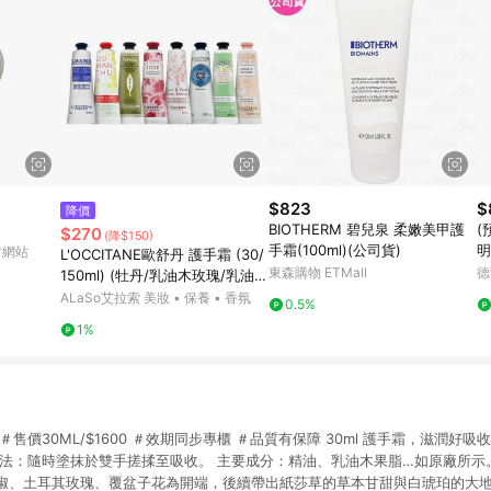
$823
$
降價
BIOTHERM 碧兒泉 柔嫩美甲護
(
$270
(降$150)
手霜(100ml)(公司貨)
明
官方網站
L'OCCITANE歐舒丹 護手霜 (30/
東森購物 ETMall
德
150ml) (牡丹/乳油木玫瑰/乳油
木/玫瑰花園/櫻花/自然秘境乳油
ALaSo艾拉索 美妝 • 保養 • 香氛
0.5%
木/乳油木密集修護/乳油木萊姆/
1%
杏仁)
售價30ML/$1600 ＃效期同步專櫃 ＃品質有保障 30ml 護手霜，滋潤好
法：隨時塗抹於雙手搓揉至吸收。 主要成分：精油、乳油木果脂…如原廠所示。 商
椒、土耳其玫瑰、覆盆子花為開端，後續帶出紙莎草的草本甘甜與白琥珀的大地