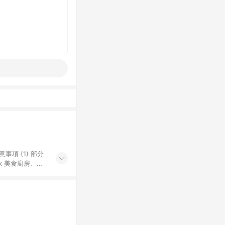
k 美食廚房、樂
S 加碼店家清單
導購訂