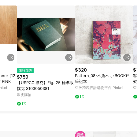
規定，逾期訂單將不符合回饋資格。 (7) 若上述或其他原因，致使消費者無接收到
爭議，台灣樂天市場保有更改條款與法律追訴之權利，活動詳情以樂天市場網
$320
$
限時加碼
nner (12
Pattern_08-不撕不可(BOOK)*
客
$759
T PINK
筆記本
架
【USPCC 撲克】Fig. 25 標準版
koi
亞洲跨境設計購物平台 Pinkoi
亞
撲克 S103050381
蝦皮購物
1%
1%