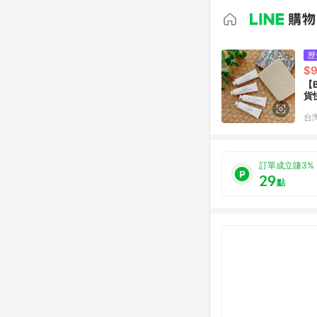
歷
$
【
貨
台
訂單成立賺3%
29
點