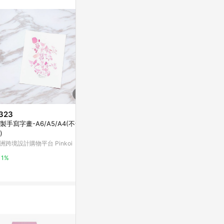
站公告為準。
323
$168
$557
製手寫字畫-A6/A5/A4(不含相
雛菊 8x8 公分 Memo Pad 套組
古青銅石榴石
)
(4 款設計) | 復古文具系列
亞洲跨境設計購物
洲跨境設計購物平台 Pinkoi
亞洲跨境設計購物平台 Pinkoi
1%
1%
1%