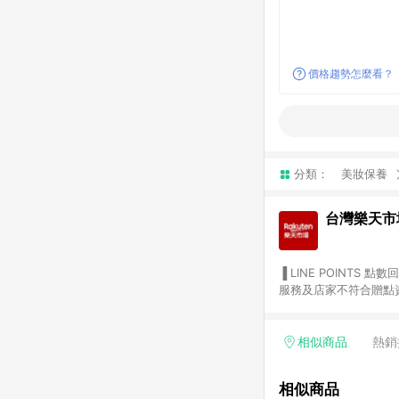
價格趨勢怎麼看？
分類：
美妝保養
台灣樂天市
▐ LINE POINTS 點數回饋依照樂天提供扣除折價券（優惠券）、與運費後之最終金額進行計算。 ▐ 注意事項 (1) 部分
服務及店家不符合贈點資格
天市場商家付款中心、Sma
（https://lin.ee/1MCw7pe/rcfk）。 (2) 需透過 LINE 
享有 LINE POINTS 回饋。 (3) 若購買之訂單（包含預購商品）未符合樂天市場 45 天內完成訂單
相似商品
熱銷
合贈點資格。 (4) 如使用APP、或中途瀏覽比價網、回饋網、Google等其他網頁、或由網頁版(電腦版/手機版網頁)切
換為App都將會造成追蹤中斷而無法進行 LIN
相似商品
會有時間差，如顯示之商品