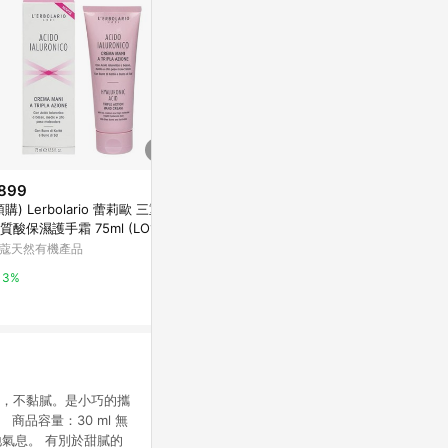
899
$980
降價
預購) Lerbolario 蕾莉歐 三重透
童話迷你護手霜禮盒
$254
(降$146
質酸保濕護手霜 75ml (LO165)
SABON TW
L'OCCITAN
蔻天然有機產品
ml) 款式可選
2%
小三美日官網
3%
5%
吸收，不黏膩。是小巧的攜
品容量：30 ml 無
氣息。 有別於甜膩的