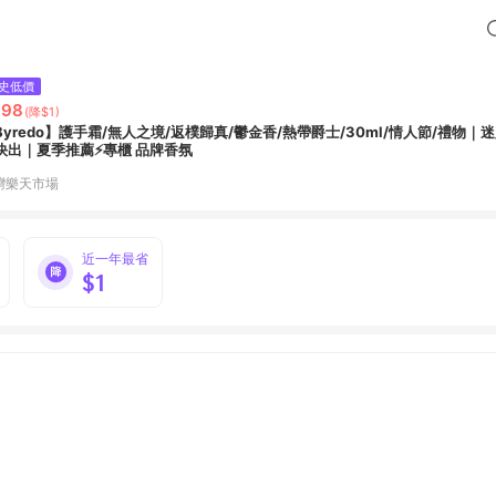
史低價
998
(降$1)
Byredo】護手霜/無人之境/返樸歸真/鬱金香/熱帶爵士/30ml/情人節/禮物
快出｜夏季推薦⚡專櫃 品牌香氛
灣樂天市場
近一年最省
$1