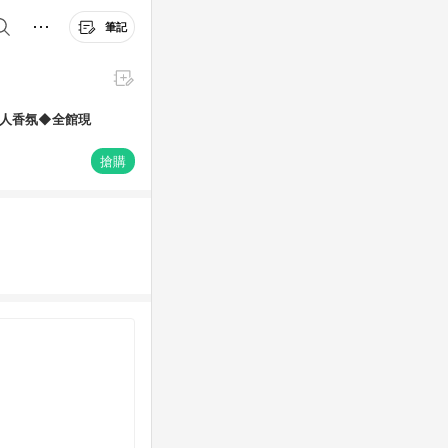
筆記
｜迷人香氛◆全館現
搶購