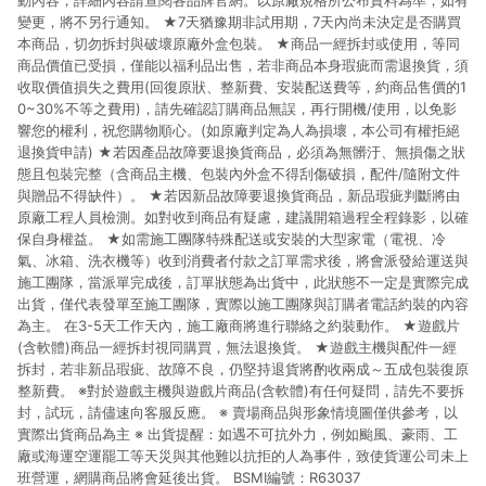
動內容，詳細內容請查閱各品牌官網。以原廠規格所公布資料為準，如有
變更，將不另行通知。 ★7天猶豫期非試用期，7天內尚未決定是否購買
本商品，切勿拆封與破壞原廠外盒包裝。 ★商品一經拆封或使用，等同
商品價值已受損，僅能以福利品出售，若非商品本身瑕疵而需退換貨，須
收取價值損失之費用(回復原狀、整新費、安裝配送費等，約商品售價的1
0~30%不等之費用)，請先確認訂購商品無誤，再行開機/使用，以免影
響您的權利，祝您購物順心。(如原廠判定為人為損壞，本公司有權拒絕
退換貨申請) ★若因產品故障要退換貨商品，必須為無髒汙、無損傷之狀
態且包裝完整（含商品主機、包裝內外盒不得刮傷破損，配件/隨附文件
與贈品不得缺件）。 ★若因新品故障要退換貨商品，新品瑕疵判斷將由
原廠工程人員檢測。如對收到商品有疑慮，建議開箱過程全程錄影，以確
保自身權益。 ★如需施工團隊特殊配送或安裝的大型家電（電視、冷
氣、冰箱、洗衣機等）收到消費者付款之訂單需求後，將會派發給運送與
施工團隊，當派單完成後，訂單狀態為出貨中，此狀態不一定是實際完成
出貨，僅代表發單至施工團隊，實際以施工團隊與訂購者電話約裝的內容
為主。 在3-5天工作天內，施工廠商將進行聯絡之約裝動作。 ★遊戲片
(含軟體)商品一經拆封視同購買，無法退換貨。 ★遊戲主機與配件一經
拆封，若非新品瑕疵、故障不良，仍堅持退貨將酌收兩成～五成包裝復原
整新費。 ※對於遊戲主機與遊戲片商品(含軟體)有任何疑問，請先不要拆
封，試玩，請儘速向客服反應。 ※ 賣場商品與形象情境圖僅供參考，以
實際出貨商品為主 ※ 出貨提醒：如遇不可抗外力，例如颱風、豪雨、工
廠或海運空運罷工等天災與其他難以抗拒的人為事件，致使貨運公司未上
班營運，網購商品將會延後出貨。 BSMI編號：R63037