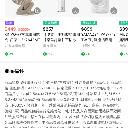
降價
限時加碼
限時加碼
限時
$449
$257
$899
$99
(降$350)
KINYO夾/立電風扇式
［現貨］手持製冷風扇
YAMAZEN YAS-F181
MUD
充-奶茶 UF-2642MT
【指選好物】三檔冰感
TW 7吋氣流循環扇
露營
風 冰敷製冷風扇 冰敷
九乘九購物網
蝦皮購物
神腦生活
神腦
風扇 手持風扇 小風扇
2%
2%
2%
2
製冷風扇 隨身風扇 靜
音 小電扇
商品描述
商品規格 3段風速設計 仰俯角度/左右擺頭 可調整高度 商品說明 商品規
格 國際條碼：4717365314807 額定電壓：110V/60Hz 消耗功率：32W
商品尺寸：約42.5×40×71.5~89.5(寬/深/高CM) 外箱尺寸：約61.5×2
3.3×43(寬/深/高CM) 商品重量：約3.9KG 生產國別：中國 商品檢驗標
識：R63037 保固期一年：營業用及消耗品除外(ex：扇葉、扇葉螺帽、
旋鈕..等) 商品維修請自行送維修站，耗材品及人為因素使用錯誤導致商
品毀損或故障，恕不在保固範圍內。 ※ 以上商品介紹規格與原廠贈品依
各品牌官網公告為主，本商品頁訊息僅供參考，若原廠修改規格或贈品活