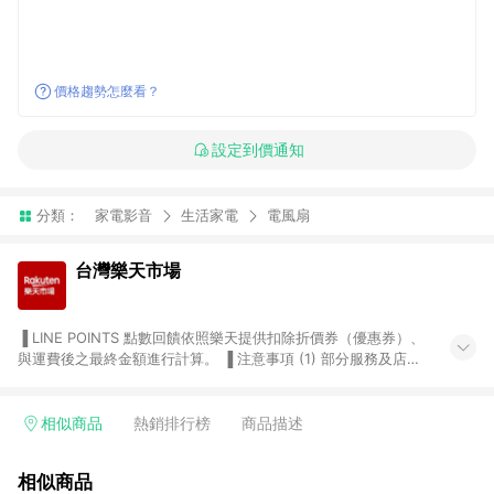
價格趨勢怎麼看？
設定到價通知
分類：
家電影音
生活家電
電風扇
台灣樂天市場
▐ LINE POINTS 點數回饋依照樂天提供扣除折價券（優惠券）、
與運費後之最終金額進行計算。 ▐ 注意事項 (1) 部分服務及店家
不符合贈點資格，購買後將不贈送 LINE POINTS 點數，亦不得使
用點數紅包，如：ezcook 美食廚房、樂天市場商家付款中心、
Smart mobile、神腦生活、JS巨盛、樂天KOBO電子書，請詳閱
相似商品
熱銷排行榜
商品描述
LINE POINTS 加碼店家清單
（https://lin.ee/1MCw7pe/rcfk）。 (2) 需透過 LINE 購物前往
相似商品
台灣樂天市場，並在同一瀏覽器於24小時內結帳，才享有 LINE