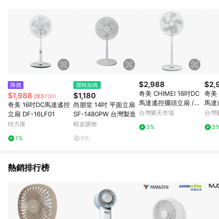
POINTS 回饋。 (3) 若購買之訂單（包含預購商品）未符合樂天
市場 45 天內完成訂單出貨及結帳，則不符合贈點資格。 (4) 如
使用APP、或中途瀏覽比價網、回饋網、Google等其他網頁、或
由網頁版(電腦版/手機版網頁)切換為App都將會造成追蹤中斷而
無法進行 LINE POINTS 回饋。 (5) LINE 購物為購物資訊整合性
平台，商品資料更新會有時間差，如顯示之商品規格、顏色、價
位、贈品與台灣樂天市場銷售網頁不符，以銷售網頁標示為準。
(6) 導購訂單已逾 365 天，根據台灣樂天回饋規定，逾期訂單將
不符合回饋資格。 (7) 若上述或其他原因，致使消費者無接收到
$2,988
$2,
降價
限時加碼
點數回饋或點數回饋有爭議，台灣樂天市場保有更改條款與法律
奇美 CHIMEI 16吋DC
奇美 
$1,988
$1,180
(降$700)
追訴之權利，活動詳情以樂天市場網站公告為準。
馬達遙控擺頭立扇 /台
馬達
奇美 16吋DC馬達遙控
尚朋堂 14吋 平面立扇
DF-16P801
DF-
台灣樂天市場
台灣
立扇 DF-16LF01
SF-1480PW 台灣製造
下單
特力屋
蝦皮購物
3%
3
最高1
1%
0%
熱銷排行榜