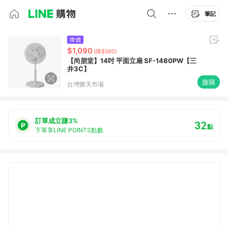
筆記
降價
$1,090
(降$590)
【尚朋堂】14吋 平面立扇 SF-1480PW【三
井3C】
搶購
台灣樂天市場
訂單成立賺3%
32
點
下單享LINE POINTS點數