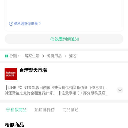
價格趨勢怎麼看？
設定到價通知
分類：
居家生活
餐廚用品
濾芯
台灣樂天市場
▐ LINE POINTS 點數回饋依照樂天提供扣除折價券（優惠券）、
與運費後之最終金額進行計算。 ▐ 注意事項 (1) 部分服務及店家
不符合贈點資格，購買後將不贈送 LINE POINTS 點數，亦不得使
用點數紅包，如：ezcook 美食廚房、樂天市場商家付款中心、
Smart mobile、神腦生活、JS巨盛、樂天KOBO電子書，請詳閱
相似商品
熱銷排行榜
商品描述
LINE POINTS 加碼店家清單
（https://lin.ee/1MCw7pe/rcfk）。 (2) 需透過 LINE 購物前往
相似商品
台灣樂天市場，並在同一瀏覽器於24小時內結帳，才享有 LINE