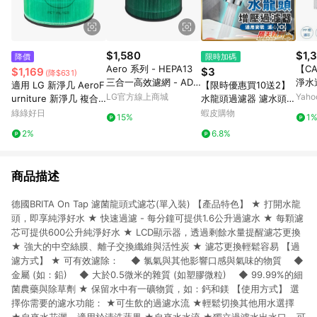
$1,580
$1,
降價
限時加碼
Aero 系列 - HEPA13
【C
$1,169
$3
(降$631)
三合一高效濾網 - ADQ
淨水
適用 LG 新淨几 AeroF
【限時優惠買10送2】
75801765
入一組
LG官方線上商城
Yah
urniture 新淨几 複合
水龍頭過濾器 濾水頭
安裝
式HEPA抗菌濾芯 可水
水龍頭 過濾器 現貨 濾
綠綠好日
蝦皮購物
15%
1
洗前置濾網 綠綠好日
水器 濾心 濾芯 起泡器
2%
6.8%
增壓濾水器 淨水器 除
氯
商品描述
德國BRITA On Tap 濾菌龍頭式濾芯(單入裝) 【產品特色】 ★ 打開水龍
頭，即享純淨好水 ★ 快速過濾 - 每分鐘可提供1.6公升過濾水 ★ 每顆濾
芯可提供600公升純淨好水 ★ LCD顯示器，透過剩餘水量提醒濾芯更換
★ 強大的中空絲膜、離子交換纖維與活性炭 ★ 濾芯更換輕鬆容易 【過
濾方式】 ★ 可有效濾除： ◆ 氯氣與其他影響口感與氣味的物質 ◆
金屬 (如：鉛) ◆ 大於0.5微米的雜質 (如塑膠微粒) ◆ 99.99%的細
菌農藥與除草劑 ★ 保留水中有一礦物質，如：鈣和鎂 【使用方式】 選
擇你需要的濾水功能： ★可生飲的過濾水流 ★輕鬆切換其他用水選擇