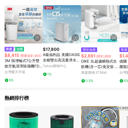
POINTS 回饋。 (3) 若購買之訂單（包含預購商品）未符合樂天
市場 45 天內完成訂單出貨及結帳，則不符合贈點資格。 (4) 如
使用APP、或中途瀏覽比價網、回饋網、Google等其他網頁、或
由網頁版(電腦版/手機版網頁)切換為App都將會造成追蹤中斷而
無法進行 LINE POINTS 回饋。 (5) LINE 購物為購物資訊整合性
平台，商品資料更新會有時間差，如顯示之商品規格、顏色、價
位、贈品與台灣樂天市場銷售網頁不符，以銷售網頁標示為準。
(6) 導購訂單已逾 365 天，根據台灣樂天回饋規定，逾期訂單將
不符合回饋資格。 (7) 若上述或其他原因，致使消費者無接收到
$17,800
歷史低價
降價
點數回饋或點數回饋有爭議，台灣樂天市場保有更改條款與法律
A級福利品 美國OASIS
$8,415
$2,691
$1,
(雙重省$1,905)
(降$1,899)
追訴之權利，活動詳情以樂天市場網站公告為準。
全櫥雙出高流量淨水器
3M 除溼輪式7公升雙
DIKE 3L超濾瞬熱式生
德國 
RO 1000GPD
效空氣清淨除濕機FD-
Yahoo購物中心
飲機(含一芯)免安裝 H
菌龍
A70W
台灣樂天市場
CE110
／ O
東森購物 ETMall
台灣
1%
T 
5%
0.5%
5
熱銷排行榜