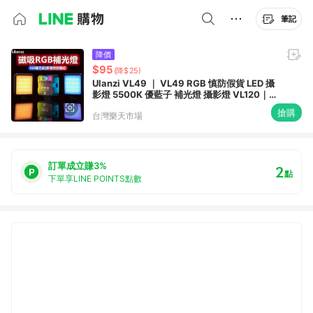
筆記
降價
$95
(降$25)
Ulanzi VL49 ｜ VL49 RGB 慎防假貨 LED 攝
影燈 5500K 優藍子 補光燈 攝影燈 VL120｜
領券最高折$220
搶購
台灣樂天市場
訂單成立賺3%
2
點
下單享LINE POINTS點數