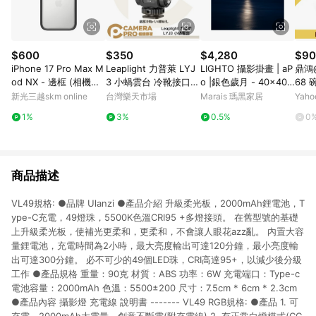
$600
$350
$4,280
$90
iPhone 17 Pro Max M
Leaplight 力普萊 LYJ
LIGHTO 攝影掛畫 | aP
鼎鴻@
od NX - 邊框 (相機按
3 小蝸雲台 冷靴接口
o |銀色歲月 - 40x40c
68 
鈕) 黑
1/4螺絲 蝸牛雲台 監視
m-原木色鋁框
0mm
新光三越skm online
台灣樂天市場
Marais 瑪黑家居
Yah
器支架 鋁合金 [相機專
可反
1%
3%
0.5%
0
家] 公司貨
商品描述
VL49規格: ●品牌 Ulanzi ●產品介紹 升級柔光板，2000mAh鋰電池，T
ype-C充電，49燈珠，5500K色溫CRI95 +多燈接頭。 在舊型號的基礎
上升級柔光板，使補光更柔和，更柔和，不會讓人眼花azz亂。 內置大容
量鋰電池，充電時間為2小時，最大亮度輸出可達120分鐘，最小亮度輸
出可達300分鐘。 必不可少的49個LED珠，CRI高達95+，以減少後分級
工作 ●產品規格 重量：90克 材質：ABS 功率：6W 充電端口：Type-c
電池容量：2000mAh 色溫：5500±200 尺寸：7.5cm * 6cm * 2.3cm
●產品內容 攝影燈 充電線 說明書 ------- VL49 RGB規格: ●產品 1. 可