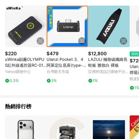
POINTS 回饋。 (3) 若購買之訂單（包含預購商品）未符合樂天
市場 45 天內完成訂單出貨及結帳，則不符合贈點資格。 (4) 如
使用APP、或中途瀏覽比價網、回饋網、Google等其他網頁、或
由網頁版(電腦版/手機版網頁)切換為App都將會造成追蹤中斷而
無法進行 LINE POINTS 回饋。 (5) LINE 購物為購物資訊整合性
平台，商品資料更新會有時間差，如顯示之商品規格、顏色、價
位、贈品與台灣樂天市場銷售網頁不符，以銷售網頁標示為準。
(6) 導購訂單已逾 365 天，根據台灣樂天回饋規定，逾期訂單將
不符合回饋資格。 (7) 若上述或其他原因，致使消費者無接收到
$220
$479
$12,800
限時
點數回饋或點數回饋有爭議，台灣樂天市場保有更改條款與法律
uWinka副廠OLYMPU
Ulanzi Pocket 3、4
LAZULI 極致碳纖維長
$72
追訴之權利，活動詳情以樂天市場網站公告為準。
S紅外線遙控器RC-01
阿萊定位底座(type-c)
蛙板 雅致白 裸板
Ulan
(相容奧林巴斯原廠RM
快拆底座(PK-11,公司
Yahoo購物中心
台灣樂天市場
亞洲跨境設計購物平台
燈籠
-1 RM-2)
貨)
Pinkoi
口 出光均勻 柔和光效
蝦皮
0.3%
3%
1%
小巧
1
熱銷排行榜