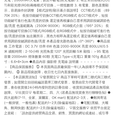
充電，2000mAh大電量，創意不斷電(附充電線) 2. 有正常白燈模式(CC
T)和彩光燈(RGB)兩種模式可切換，一燈抵數燈 3. 有電量、顏色直覺顯
示，容易操作好調整 【模式說明/顯示幕介面說明】 CCT模式介面 （89
70K 20%） 長按功能鍵可切換CCT模式/RGB模式 在CCT模式中，短按
功能鍵可進行色溫/亮度的切換 選定後再根據自己需求用調節按鍵調節色
溫/亮度 色溫範圍為（2500K-9000K） RGB模式介面（195° 20%） 長
按功能鍵可切換CCT模式/RGB模式 在RGB模式中，短按功能鍵可進行色
值/亮度的切換 如左圖所示，黑色方框即為選定模式 選定後再根據自己需
求用調節按鍵調節色值/亮度 本產品發光顏色值為（0°-360°） ●商品規
格 工作電源：DC 3.7V 功率:6W 色溫:2000-9000K 亮度:800LUX/0.5
米 續航時間：2-10小時 光照角度:120° 光照距離:5米 顯指：＞95 電池
容量:2000mAh 燈珠數量:60顆 充電口:Type-c充電口 重量:101g 產品尺
寸：6.6*8*3cm ●產品內容 攝影燈 充電線 說明書 －－－－－－－－－
－ 【商品保固服務】 ⓵ 本頁面商品原廠保固一年(人為損壞不予保固範
圍內)。 ⓶ 新品瑕疵故障，收日乞七日內直接換新。 －－－－－－－－
－－ 【本店購買須知】 💡發票開立💡 商品下單時可選擇二聯式與三聯式
發票，如需開立抬頭統編請選擇三聯式發票， 發票由官方代開電子發
票，會在收貨後24小時內發到您的註冊信箱， 收貨前請確認產品無瑕疵
故障。 💡出貨日💡 每星期二、四、六 (若產品無現貨會另行聊聊告知) ●
四大超商(7-11、全家、萊爾富、OK mart) 配送約2-3天， ●郵局寄送
(一般掛號、一般包裹) 配送約1~2天(除偏遠地區)， ●宅配(黑貓、大嘴
鳥、郵局快捷) 配送約1~2天(除偏遠地區)， 💡面交服務💡 依照平台規定
之規範： 「請勿提供經營商品交易、銷售、買賣的網址或連結，或引導