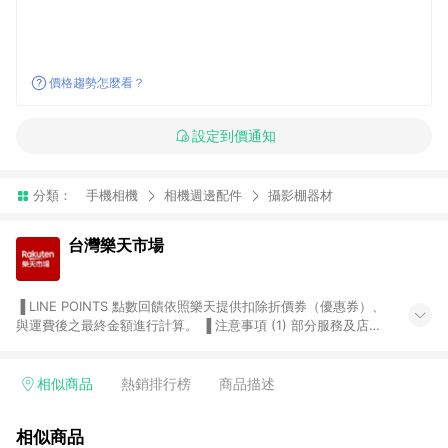
價格趨勢怎麼看？
設定到價通知
分類：
手機相機
相機週邊配件
攝影棚器材
台灣樂天市場
▐ LINE POINTS 點數回饋依照樂天提供扣除折價券（優惠券）、
與運費後之最終金額進行計算。 ▐ 注意事項 (1) 部分服務及店家
不符合贈點資格，購買後將不贈送 LINE POINTS 點數，亦不得使
用點數紅包，如：ezcook 美食廚房、樂天市場商家付款中心、
Smart mobile、神腦生活、JS巨盛、樂天KOBO電子書，請詳閱
相似商品
熱銷排行榜
商品描述
LINE POINTS 加碼店家清單
（https://lin.ee/1MCw7pe/rcfk）。 (2) 需透過 LINE 購物前往
相似商品
台灣樂天市場，並在同一瀏覽器於24小時內結帳，才享有 LINE