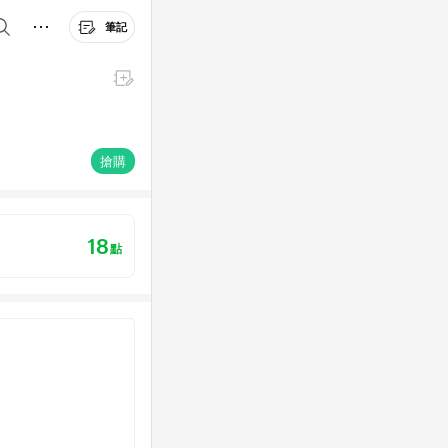
筆記
搶購
18
點