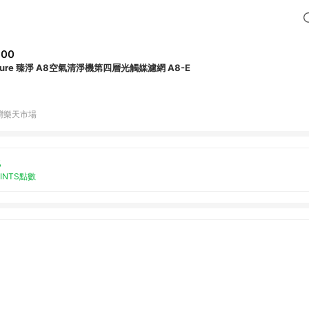
600
Opure 臻淨 A8空氣清淨機第四層光觸媒濾網 A8-E
灣樂天市場
%
OINTS點數