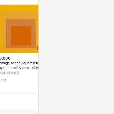
站公告為準。
3,080
$3,449
$350
omage to the Square(Sunny
【鮮豔梅花】藝術裝飾畫 - 粉色
【文具通】2K
ays) | Josef Albers - 銀色鋁
花卉抽象畫
紙 50張入 紫色
-中尺寸
滿額下單10
arais 瑪黑家居
亞洲跨境設計購物平台 Pinkoi
台灣樂天市場
1500點)】8/
0.5%
1%
3%