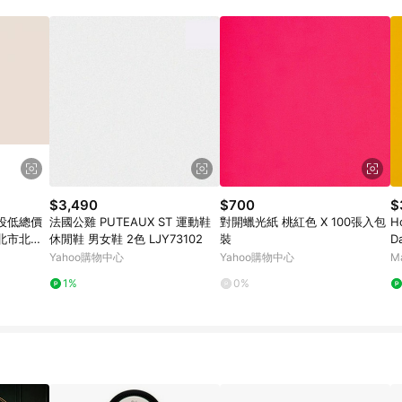
規定，逾期訂單將不符合回饋資格。 (7) 若上述或其他原因，致使消費者無接收到
爭議，台灣樂天市場保有更改條款與法律追訴之權利，活動詳情以樂天市場網
$3,490
$700
$
投低總價
法國公雞 PUTEAUX ST 運動鞋
對開蠟光紙 桃紅色 X 100張入包
H
北市北投
休閒鞋 男女鞋 2色 LJY73102
裝
D
框
Yahoo購物中心
Yahoo購物中心
M
1%
0%