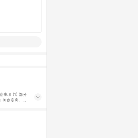
k 美食廚房、樂
S 加碼店家清單
導購訂