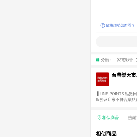
價格趨勢怎麼看？
分類：
家電影音
台灣樂天市
▐ LINE POINTS 點數回饋依照樂天提供扣除折價券（優惠券）、與運費後之最終金額進行計算。 ▐ 注意事項 (1) 部分
服務及店家不符合贈點資格
天市場商家付款中心、Sma
（https://lin.ee/1MCw7pe/rcfk）。 (2) 需透過 LINE 
享有 LINE POINTS 回饋。 (3) 若購買之訂單（包含預購商品）未符合樂天市場 45 天內完成訂單
相似商品
熱銷
合贈點資格。 (4) 如使用APP、或中途瀏覽比價網、回饋網、Google等其他網頁、或由網頁版(電腦版/手機版網頁)切
換為App都將會造成追蹤中斷而無法進行 LIN
相似商品
會有時間差，如顯示之商品