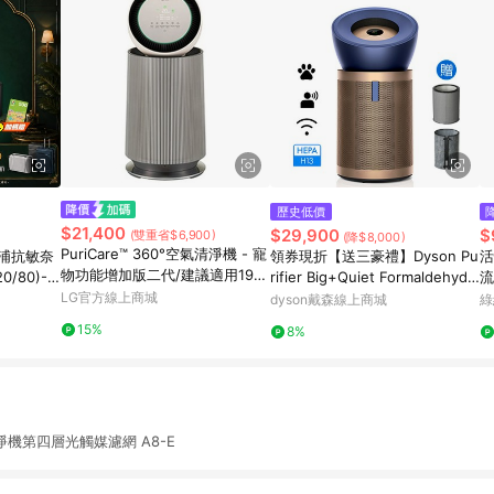
歷史低價
$21,400
$29,900
$
(雙重省$6,900)
(降$8,000)
PuriCare™ 360°空氣清淨機 - 寵
浦抗敏奈
領券現折【送三豪禮】Dyson Pu
活
物功能增加版二代/建議適用19坪
/80)-
rifier Big+Quiet Formaldehyde
流
(單層) - AS651DBY0
LG官方線上商城
強效極靜甲醛偵測空氣清淨機 BP
4
dyson戴森線上商城
綠
04 (普魯士藍及金色)
顆
15%
8%
清淨機第四層光觸媒濾網 A8-E