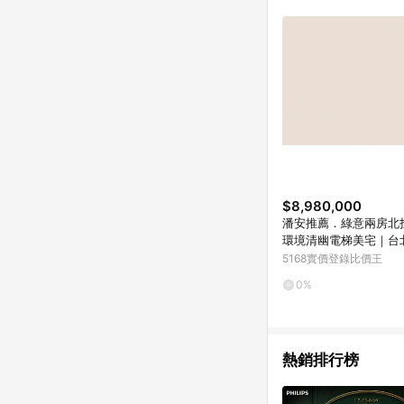
單已逾 365 天，根據台灣樂天回饋
點數回饋或點數回饋有
$8,980,000
潘安推薦．綠意兩房北
環境清幽電梯美宅｜台
區溫泉路
5168實價登錄比價王
0%
熱銷排行榜