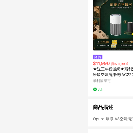
降價
$11,990
(降$11,990)
★送三年份濾網★飛利
米級空氣清淨機(AC2220
適用20坪
飛利浦家電
3%
商品描述
Opure 臻淨 A8空氣