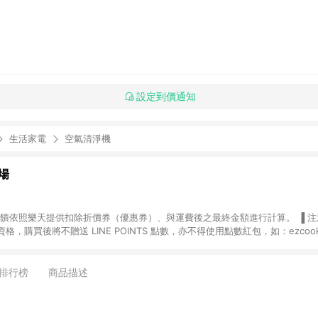
設定到價通知
生活家電
空氣清淨機
場
，購買後將不贈送 LINE POINTS 點數，亦不得使用點數紅包，如：ezcoo
rt mobile、神腦生活、JS巨盛、樂天KOBO電子書，請詳閱 LINE POINT
購物前往台灣樂天市場，並在同一瀏覽器於24小時內結帳，才
出貨及結帳，則不符
排行榜
商品描述
E POINTS 回饋。 (5) LINE 購物為購物資訊整合性平台，商品資料更新
規格、顏色、價位、贈品與台灣樂天市場銷售網頁不符，以銷售網頁標示為準。 (6) 