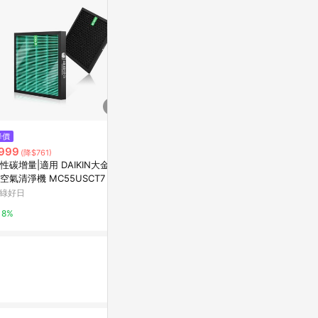
$850
降價
蟎著媽 適用 LG 樂金 風革機 Aer
$16,900
999
(雙
(降$761)
oTower FS151PBF0 FS151PSF0
【SHARP夏普】
性碳增量|適用 DAIKIN大金 閃
FS151PWE0 空氣清淨機 濾網
萬家福線上購物
學空氣清淨機27
空氣清淨機 MC55USCT7 MC
H (奶油白/檀
0USCT7 HEPA抗菌濾芯 蜂巢
震旦通訊
綠好日
1%
粒活性碳 綠綠好日
5%
8%