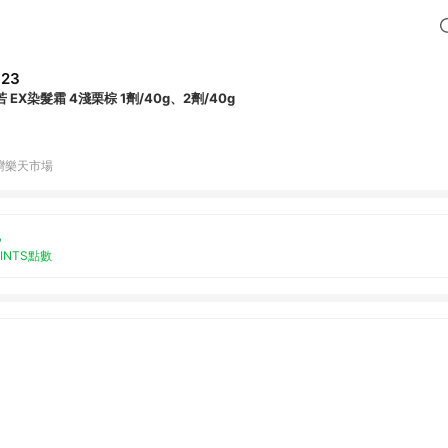
323
 EX染髮霜 4淺栗棕 1劑/40g、2劑/40g
灣樂天市場
%
OINTS點數