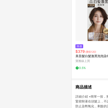
降價
$379
(降$120)
美吾髮白髮激黑泡泡染
寶雅線上買
0.5%
商品描述
詳細介紹 •簡單一按，
緊密附著在頭髮上，不
防止染劑氧化，剩餘的