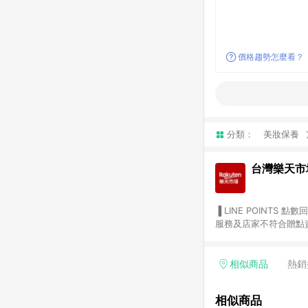
價格趨勢怎麼看？
分類：
美妝保養
台灣樂天市
▐ LINE POINTS 點數回饋依照樂天提供扣除折價券（優惠券）、與運費後之最終金額進行計算。 ▐ 注意事項 (1) 部分
服務及店家不符合贈點資格
天市場商家付款中心、Sma
（https://lin.ee/1MCw7pe/rcfk）。 (2) 需透過 LINE 
享有 LINE POINTS 回饋。 (3) 若購買之訂單（包含預購商品）未符合樂天市場 45 天內完成訂單
相似商品
熱銷
合贈點資格。 (4) 如使用APP、或中途瀏覽比價網、回饋網、Google等其他網頁、或由網頁版(電腦版/手機版網頁)切
換為App都將會造成追蹤中斷而無法進行 LIN
相似商品
會有時間差，如顯示之商品