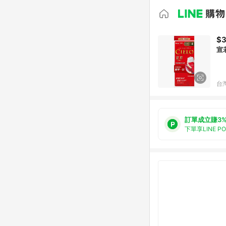
$
宣若
台
訂單成立賺3
下單享LINE P