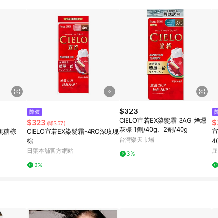
規定，逾期訂單將不符合回饋資格。 (7) 若上述或其他原因，致使消費者無接收到
爭議，台灣樂天市場保有更改條款與法律追訴之權利，活動詳情以樂天市場網
$323
降價
CIELO宣若EX染髮霜 3AG 煙燻
$323
$
(降$57)
灰棕 1劑/40g、2劑/40g
C焦糖棕
CIELO宣若EX染髮霜-4RO深玫瑰
宣
台灣樂天市場
棕
4
日藥本舖官方網站
屈
3%
3%