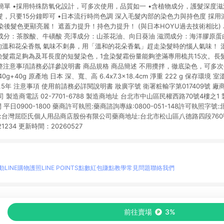
單 •採用特殊防氧化設計，可多次使用，品質如一 •含植物成分，護髮深度滋
髮，只要15分鐘即可 •日本流行時尚色調 深入毛髮內部的染色力與持色度 採
後髮色更顯亮麗！ 遮蓋力提升！持色力提升！ (與日本HOYU過去技術相比)
色成分：茶胺酸、牛磺酸 亮澤成分：山茶花油、向日葵油 滋潤成分：海洋膠原蛋
鼻的溫和花朵香氛 氣味不刺鼻，用「溫和的花朵香氣」趕走染髮時的惱人氣味！ 
盒染髮霜足夠為及耳長度的短髮染色，1盒染髮霜份量能夠塗滿專用梳共15次。長
 完整注意事項請務必詳參說明書 商品規格 商品簡述 不用攪拌，徹底染色，可多
 40g+40g 原產地 日本 深、寬、高 6.4x7.3x18.4cm 淨重 222 g 保存環
3.5年 注意事項 使用前請務必詳閱說明書 妝廣字號 衛署粧輸字第017409號 廠
製造商電話 02-7701-6788 製造商地址 台北市中山區民權西路70號4樓之1 製
間 平日0900-1800 藥商許可執照:藥商諮詢專線:0800-051-148許可執照字
商名稱:台灣屈臣氏個人用品商店股份有限公司藥商地址:台北市松山區八德路四段760號
21234 更新時間：20260527
動
LINE購物護照
LINE POINTS點數紅包
賺點教學
常見問題
聯絡我們
物情報與商品資訊的整合性平台，並依購物情報中的趨勢與風格做合作網路商家的延伸商
前往賣場
3%
至各合作網路商家，確認現售價與購物條件，一切資訊以合作廠商網頁為準。