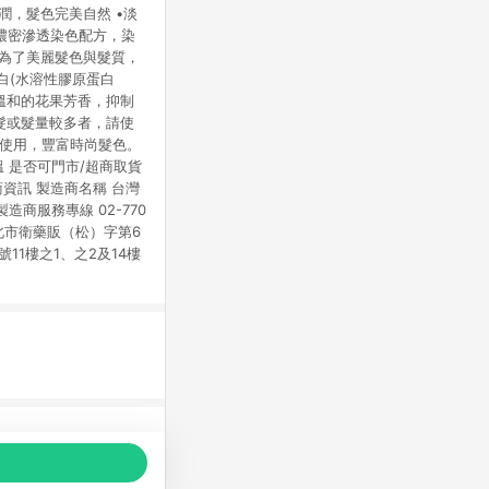
潤，髮色完美自然 •淡
用濃密滲透染色配方，染
 為了美麗髮色與髮質，
白(水溶性膠原蛋白
溫和的花果芳香，抑制
髮或髮量較多者，請使
次使用，豐富時尚髮色。
境 室溫 是否可門市/超商取貨
商資訊 製造商名稱 台灣
造商服務專線 02-770
號:北市衛藥販（松）字第6
11樓之1、之2及14樓
品推薦，商品資料更新會有