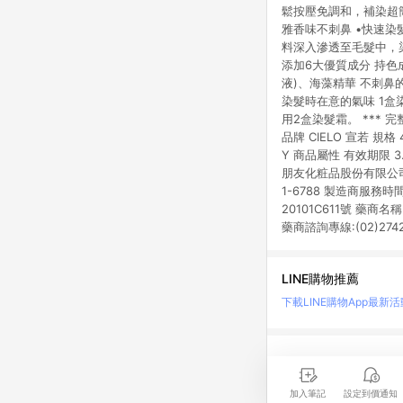
鬆按壓免調和，補染超簡
雅香味不刺鼻 •快速染
料深入滲透至毛髮中，染
添加6大優質成分 持
液)、海藻精華 不刺
染髮時在意的氣味 1
用2盒染髮霜。 ***
品牌 CIELO 宣若 規格
Y 商品屬性 有效期限 
朋友化粧品股份有限公司 
1-6788 製造商服務時
20101C611號 藥
藥商諮詢專線:(02)274
LINE購物推薦
下載LINE購物App
最新活
LINE 購物是匯集購
時間差，請務必點擊商品
加入筆記
設定到價通知