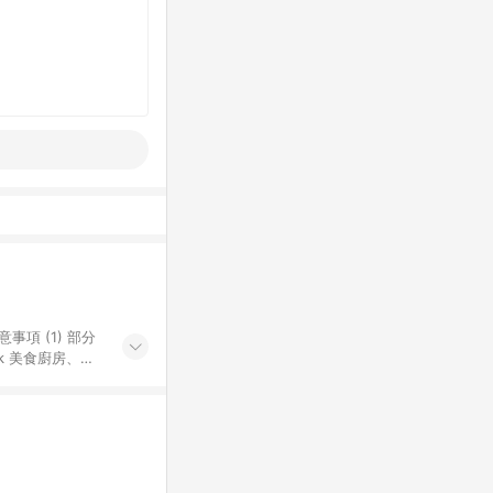
k 美食廚房、樂
S 加碼店家清單
導購訂