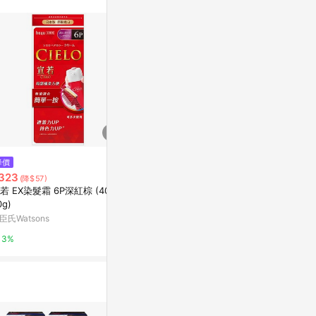
站公告為準。
降價
降價
$323
323
$338
(雙重省$89)
(降$57)
(降$42
[家速配]宣若EX染髮霜-棕色
若 EX染髮霜 6P深紅棕 (40g+
【hoyu】CI
0g)
萬家福線上購物
4淺栗棕
臣氏Watsons
UNIKCY優黎
10%
3%
1%