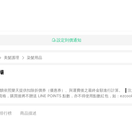
設定到價通知
美髮護理
染髮用品
場
，購買後將不贈送 LINE POINTS 點數，亦不得使用點數紅包，如：ezcoo
rt mobile、神腦生活、JS巨盛、樂天KOBO電子書，請詳閱 LINE POINT
購物前往台灣樂天市場，並在同一瀏覽器於24小時內結帳，才
出貨及結帳，則不符
排行榜
商品描述
E POINTS 回饋。 (5) LINE 購物為購物資訊整合性平台，商品資料更新
規格、顏色、價位、贈品與台灣樂天市場銷售網頁不符，以銷售網頁標示為準。 (6) 