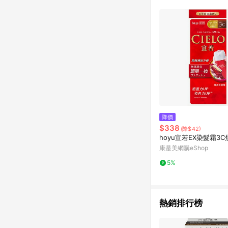
單已逾 365 天，根據台灣樂天回饋
點數回饋或點數回饋有
降價
$338
(降$42)
hoyu宣若EX染髮霜3
康是美網購eShop
5%
熱銷排行榜