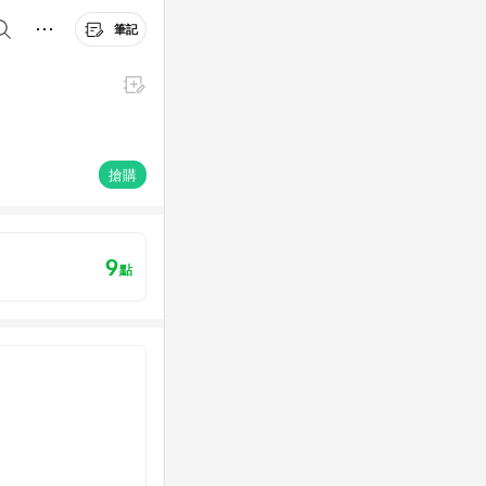
筆記
搶購
9
點