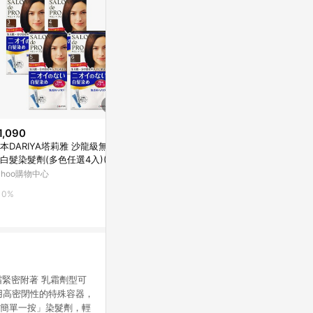
1,090
$169
$399
本DARIYA塔莉雅 沙龍級無味
美吾髮黑髮靈染髮筆(深咖啡)4g
Dariya沙
白髮染髮劑(多色任選4入)(MA
霜6黑褐棕
台灣樂天市場
341)
ahoo購物中心
PChome 24h
3%
0%
1%
霜緊密附著 乳霜劑型可
用高密閉性的特殊容器，
「簡單一按」染髮劑，輕