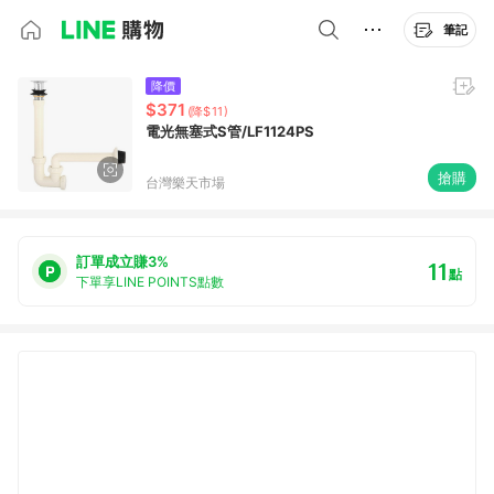
筆記
降價
$371
(降$11)
電光無塞式S管/LF1124PS
搶購
台灣樂天市場
訂單成立賺3%
11
點
下單享LINE POINTS點數