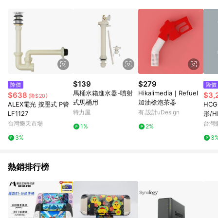
POINTS 回饋。 (3) 若購買之訂單（包含預購商品）未符合樂天
市場 45 天內完成訂單出貨及結帳，則不符合贈點資格。 (4) 如
使用APP、或中途瀏覽比價網、回饋網、Google等其他網頁、或
由網頁版(電腦版/手機版網頁)切換為App都將會造成追蹤中斷而
無法進行 LINE POINTS 回饋。 (5) LINE 購物為購物資訊整合性
平台，商品資料更新會有時間差，如顯示之商品規格、顏色、價
位、贈品與台灣樂天市場銷售網頁不符，以銷售網頁標示為準。
(6) 導購訂單已逾 365 天，根據台灣樂天回饋規定，逾期訂單將
不符合回饋資格。 (7) 若上述或其他原因，致使消費者無接收到
$139
$279
降價
降價
點數回饋或點數回饋有爭議，台灣樂天市場保有更改條款與法律
馬桶水箱進水器-噴射
Hikalimedia｜Refuel
$638
$3,
(降$20)
追訴之權利，活動詳情以樂天市場網站公告為準。
式馬桶用
加油槍泡茶器
ALEX電光 按壓式 P管
HC
特力屋
有.設計uDesign
LF1127
形/HF
台灣樂天市場
台灣
1%
2%
3%
3
熱銷排行榜