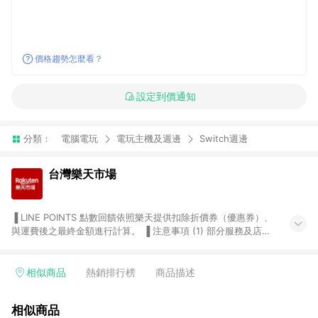
價格趨勢怎麼看？
設定到價通知
分類：
電腦電玩
電玩主機及週邊
Switch週邊
台灣樂天市場
▐ LINE POINTS 點數回饋依照樂天提供扣除折價券（優惠券）、
與運費後之最終金額進行計算。 ▐ 注意事項 (1) 部分服務及店家
不符合贈點資格，購買後將不贈送 LINE POINTS 點數，亦不得使
用點數紅包，如：ezcook 美食廚房、樂天市場商家付款中心、
Smart mobile、神腦生活、JS巨盛、樂天KOBO電子書，請詳閱
相似商品
熱銷排行榜
商品描述
LINE POINTS 加碼店家清單
（https://lin.ee/1MCw7pe/rcfk）。 (2) 需透過 LINE 購物前往
相似商品
台灣樂天市場，並在同一瀏覽器於24小時內結帳，才享有 LINE