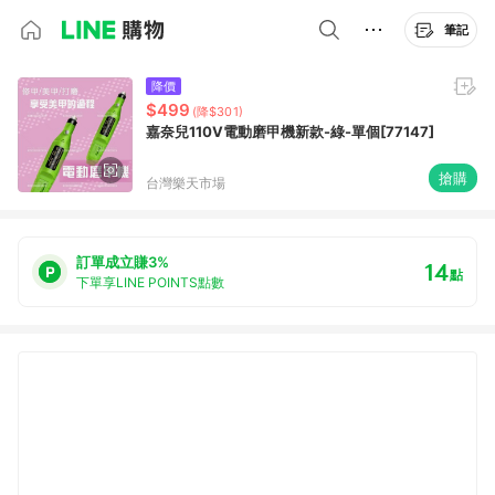
筆記
降價
$499
(降$301)
嘉奈兒110V電動磨甲機新款-綠-單個[77147]
搶購
台灣樂天市場
訂單成立賺3%
14
點
下單享LINE POINTS點數