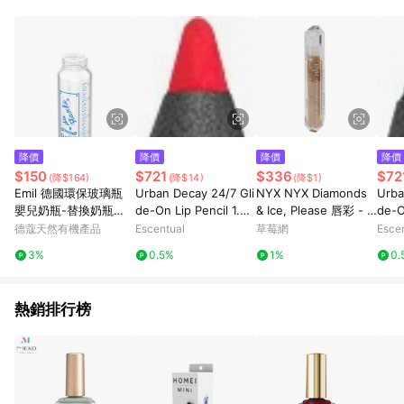
POINTS 回饋。 (3) 若購買之訂單（包含預購商品）未符合樂天
市場 45 天內完成訂單出貨及結帳，則不符合贈點資格。 (4) 如
使用APP、或中途瀏覽比價網、回饋網、Google等其他網頁、或
由網頁版(電腦版/手機版網頁)切換為App都將會造成追蹤中斷而
無法進行 LINE POINTS 回饋。 (5) LINE 購物為購物資訊整合性
平台，商品資料更新會有時間差，如顯示之商品規格、顏色、價
位、贈品與台灣樂天市場銷售網頁不符，以銷售網頁標示為準。
(6) 導購訂單已逾 365 天，根據台灣樂天回饋規定，逾期訂單將
不符合回饋資格。 (7) 若上述或其他原因，致使消費者無接收到
降價
降價
降價
降價
點數回饋或點數回饋有爭議，台灣樂天市場保有更改條款與法律
$150
$721
$336
$72
(降$164)
(降$14)
(降$1)
追訴之權利，活動詳情以樂天市場網站公告為準。
Emil 德國環保玻璃瓶
Urban Decay 24/7 Gli
NYX NYX Diamonds
Urba
嬰兒奶瓶-替換奶瓶
de-On Lip Pencil 1.2g
& Ice, Please 唇彩 - #
de-O
【停售出清】 250ml
714
That's Fire 4.6ml/0.15
g De
德蔻天然有機產品
Escentual
草莓網
Esce
(EI008)
oz-唇膏/口紅
3%
0.5%
1%
0.
熱銷排行榜