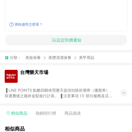
價格趨勢怎麼看？
設定到價通知
分類：
美妝保養
美體清潔保養
美甲用品
台灣樂天市場
▐ LINE POINTS 點數回饋依照樂天提供扣除折價券（優惠券）、
與運費後之最終金額進行計算。 ▐ 注意事項 (1) 部分服務及店家
不符合贈點資格，購買後將不贈送 LINE POINTS 點數，亦不得使
用點數紅包，如：ezcook 美食廚房、樂天市場商家付款中心、
Smart mobile、神腦生活、JS巨盛、樂天KOBO電子書，請詳閱
相似商品
熱銷排行榜
商品描述
LINE POINTS 加碼店家清單
（https://lin.ee/1MCw7pe/rcfk）。 (2) 需透過 LINE 購物前往
相似商品
台灣樂天市場，並在同一瀏覽器於24小時內結帳，才享有 LINE