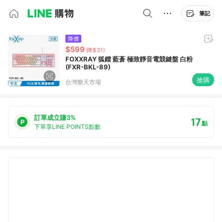
筆記
降價
$599
(降$31)
FOXXRAY 狐鐳 藍蒼 極致靜音電競鍵盤 白粉
(FXR-BKL-89)
搶購
台灣樂天市場
訂單成立賺3%
17
點
下單享LINE POINTS點數