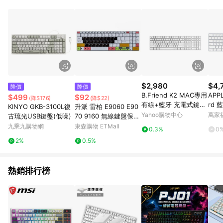
POINTS 回饋。 (3) 若購買之訂單（包含預購商品）未符合樂天
市場 45 天內完成訂單出貨及結帳，則不符合贈點資格。 (4) 如
使用APP、或中途瀏覽比價網、回饋網、Google等其他網頁、或
由網頁版(電腦版/手機版網頁)切換為App都將會造成追蹤中斷而
無法進行 LINE POINTS 回饋。 (5) LINE 購物為購物資訊整合性
平台，商品資料更新會有時間差，如顯示之商品規格、顏色、價
位、贈品與台灣樂天市場銷售網頁不符，以銷售網頁標示為準。
(6) 導購訂單已逾 365 天，根據台灣樂天回饋規定，逾期訂單將
不符合回饋資格。 (7) 若上述或其他原因，致使消費者無接收到
$2,980
$4,
降價
降價
點數回饋或點數回饋有爭議，台灣樂天市場保有更改條款與法律
B.Friend K2 MAC專用
APPL
$499
$92
(降$176)
(降$22)
追訴之權利，活動詳情以樂天市場網站公告為準。
有線+藍牙 充電式鍵
rd
KINYO GKB-3100L復
升派 雷柏 E9060 E90
盤-霧銀白
中文 
Yahoo購物中心
萬家
古琉光USB鍵盤(低噪)
70 9160 無線鍵盤保護
原廠
膜 筆記本鍵盤膜貼套罩
九乘九購物網
東森購物 ETMall
0.3%
0
2%
0.5%
熱銷排行榜