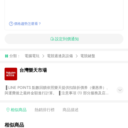
價格趨勢怎麼看？
設定到價通知
分類：
電腦電玩
電競週邊及設備
電競鍵盤
台灣樂天市場
▐ LINE POINTS 點數回饋依照樂天提供扣除折價券（優惠券）、
與運費後之最終金額進行計算。 ▐ 注意事項 (1) 部分服務及店家
不符合贈點資格，購買後將不贈送 LINE POINTS 點數，亦不得使
用點數紅包，如：ezcook 美食廚房、樂天市場商家付款中心、
Smart mobile、神腦生活、JS巨盛、樂天KOBO電子書，請詳閱
相似商品
熱銷排行榜
商品描述
LINE POINTS 加碼店家清單
（https://lin.ee/1MCw7pe/rcfk）。 (2) 需透過 LINE 購物前往
相似商品
台灣樂天市場，並在同一瀏覽器於24小時內結帳，才享有 LINE