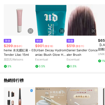
POINTS 回饋。 (3) 若購買之訂單（包含預購商品）未符合樂天
市場 45 天內完成訂單出貨及結帳，則不符合贈點資格。 (4) 如
使用APP、或中途瀏覽比價網、回饋網、Google等其他網頁、或
由網頁版(電腦版/手機版網頁)切換為App都將會造成追蹤中斷而
無法進行 LINE POINTS 回饋。 (5) LINE 購物為購物資訊整合性
平台，商品資料更新會有時間差，如顯示之商品規格、顏色、價
位、贈品與台灣樂天市場銷售網頁不符，以銷售網頁標示為準。
(6) 導購訂單已逾 365 天，根據台灣樂天回饋規定，逾期訂單將
不符合回饋資格。 (7) 若上述或其他原因，致使消費者無接收到
$65
降價
降價
降價
點數回饋或點數回饋有爭議，台灣樂天市場保有更改條款與法律
【LA
$299
$901
$519
(降$61)
(降$18)
(降$11)
追訴之權利，活動詳情以樂天市場網站公告為準。
甜圈
heme 水光腮紅液 - 03
Urban Decay Hydrom
Daniel Sandler Conce
玫瑰
UNI
Tender Lilac 15ml
aniac Blush Glow Hy
aler Brush
drator 15ml Obsesse
屈臣氏Watsons
Escentual
Escentual
1
d
3%
0.5%
0.5%
熱銷排行榜