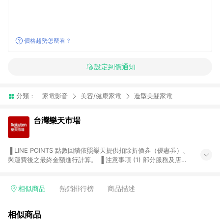
價格趨勢怎麼看？
設定到價通知
分類：
家電影音
美容/健康家電
造型美髮家電
台灣樂天市場
▐ LINE POINTS 點數回饋依照樂天提供扣除折價券（優惠券）、
與運費後之最終金額進行計算。 ▐ 注意事項 (1) 部分服務及店家
不符合贈點資格，購買後將不贈送 LINE POINTS 點數，亦不得使
用點數紅包，如：ezcook 美食廚房、樂天市場商家付款中心、
Smart mobile、神腦生活、JS巨盛、樂天KOBO電子書，請詳閱
相似商品
熱銷排行榜
商品描述
LINE POINTS 加碼店家清單
（https://lin.ee/1MCw7pe/rcfk）。 (2) 需透過 LINE 購物前往
相似商品
台灣樂天市場，並在同一瀏覽器於24小時內結帳，才享有 LINE