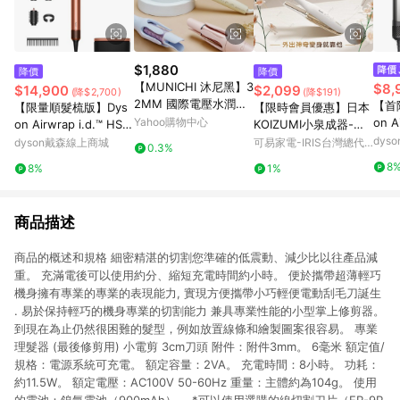
$1,880
降價
降價
【MUNICHI 沐尼黑】3
$8,
$14,900
$2,099
(降$2,700)
(降$191)
2MM 國際電壓水潤負
【首
【限量順髮梳版】Dys
【限時會員優惠】日本
離子溫控捲髮器/自動
Yahoo購物中心
on A
on Airwrap i.d.™ HS0
KOIZUMI小泉成器-珍
捲髮器/捲髮棒/電捲棒
合一
8 藍牙多功能造型器 琥
珠離子夾｜出國可帶
dys
dyson戴森線上商城
可易家電-IRIS台灣總代
0.3%
(MR.Curler)
*
珀香檳 附精美禮盒
理
8
8%
1%
商品描述
商品的概述和規格 細密精湛的切割您準確的低震動、減少比以往產品減
重。 充滿電後可以使用約分、縮短充電時間約小時。 便於攜帶超薄輕巧
機身擁有專業的專業的表現能力, 實現方便攜帶小巧輕便電動刮毛刀誕生
. 易於保持輕巧的機身專業的切割能力 兼具專業性能的小型掌上修剪器。
到現在為止仍然很困難的髮型，例如放置線條和繪製圖案很容易。 專業
理髮器 (最後修剪用) 小電剪 3cm刀頭 附件：附件3mm。 6毫米 額定值/
規格：電源系統可充電。 額定容量：2VA。 充電時間：8小時。 功耗：
約11.5W。 額定電壓：AC100V 50-60Hz 重量：主體約為104g。 使用