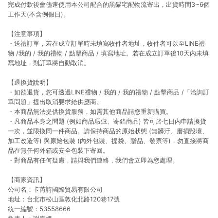
完成付款後會儘速使用本公司配合的黑貓宅配物流寄出，出貨時間3~6個
工作天(不含例假日)。
【注意事項】
・送禮訂單，若在成立訂單時未填寫收件者地址，收件者可以至LINE禮
物 /我的 / 我的禮物 / 點擊商品 / 填寫地址。若在成立訂單後10天內未填
寫地址，則訂單將自動取消。
【退換貨說明】
・如欲退貨，您可透過LINE禮物 / 我的 / 我的禮物 / 點擊商品 /「洽詢訂
單問題」提出取消要求給供應商。
・本商品無法提供換貨服務，如需其他商品請您重新購買。
・凡商品本身之問題 (例如商品瑕疵、寄錯商品) 皆可於七日內申請換貨
一次，並限換同一件商品。請保持商品的原始狀態 (無髒汙、磨損毀壞、
加工改造等) 與原始包裝 (內外包裝、提袋、贈品、發票等)，勿直接將商
品在無任何外箱或安全包裝下寄回。
・對商品有任何疑慮，請與我們連絡，我們會立即為您處理。
【商家資訊】
公司名：卡芮詩國際貿易有限公司
地址：台北市松山區敦化北路120巷17號
統一編號：53558666