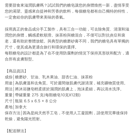
需要甜食來滋潤肌膚嗎？試試我們的糖皂讓您的身體煥然一新，盡情享受
您的渴望。靈感來自提神和芳香的飲料，每個糖皂都有自己獨特的特性，
一定會給你的肌膚帶來美味的香氣。
採用真正的食品成分手工製作，具有三合一功能，可去除角質、清潔和滋
潤您的身體，觸感柔軟順滑。抹茶粉與糖混合，不僅可以對抗炎症和衰
老，還有助於整體放鬆。與典型的糖磨砂膏不同，我們的糖皂具有單獨的
尺寸，使其成為更適合旅行和環保的選擇。
每顆糖皂的設計都是為了在不使用防腐劑的情況下保持其形狀和配方，適
合所有皮膚類型。
【商品資訊】
成份│糖磨砂、甘油、乳木果油、甜杏仁油、抹茶粉
用途│為肌膚溫和去角質。可於週間做肌膚代謝清潔，補充礦物質使用。
用法│將沐浴鹽皂輕柔搓於濕潤的肌膚上，泡沫柔細，再以清水洗淨。
重量│帶罐重量 275 克(每顆糖皂10克X12顆)
尺寸│瓶裝 6.5 x 6.5 x 8 公分
產地│加拿大
保存方法│因為是純天然手工皂，不使用人工凝固劑，請使用完畢後保持
乾燥，避免陽光照射。
【配送辦法】