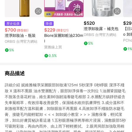
$520
$29
歷史低價
降價
澄淨卸妝露 - 補充包
【日本
$700
$229
(降$80)
(降$121)
o 卸
ORBIS 台灣官方網站
澄淨卸妝油 - 瓶裝
Biore深層卸粧油230m
PCh
l
ORBIS 台灣官方網站
5%
寶雅線上買
1
5%
0.5%
商品描述
詳細介紹 妮維雅極淨深層眼部卸妝液125ml 5秒潔淨 0秒睜眼 潔淨不殘
妝 X 溫和不熏眼 油水雙層配方，眼部卸淨保養一次到位 1.油層鞏固睫毛
不脫落含葵花籽油，維生素B6強韌滋養睫毛根部 2.水層配方鎮靜舒緩含
失車菊精萃，有效排毒改善疲勞，保濕補水維持肌膚彈性 3.成分溫和不
刺激植萃配方溫和親膚，卸除眼妝不再熏眼 4.高效卸淨不殘妝防水睫毛
膏、接睫毛均能輕鬆卸 < < < 卸卸妮小教室 > > > 濕敷保養，輕拭潔
淨，卸出好膚質秘訣看這邊 1.五秒眼唇極淨將厚棉片浸濕，濕敷眼部5秒
可吸附彩妝，再由內而外、由上而下輕輕擦拭。 2.眼周局部加強取用棉