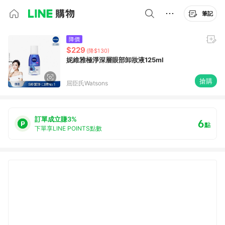
筆記
降價
$229
(降$130)
妮維雅極淨深層眼部卸妝液125ml
搶購
屈臣氏Watsons
訂單成立賺3%
6
點
下單享LINE POINTS點數