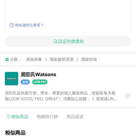
價格趨勢怎麼看？
設定到價通知
分類：
美妝保養
開架臉部清潔
開架卸妝
屈臣氏Watsons
屈臣氏提供最方便、齊全、專業的個人藥妝商品，使顧客每天都
能LOOK GOOD, FEEL GREAT！ 消費貼心提醒： 1. 需透過LINE
購物前往屈臣氏官網消費，並在同一瀏覽器於24小時內結帳，方
才可享有LINE POINTS回饋資格。 2. 可同步使用屈臣氏官方APP
下單，每筆交易前請確認有經過LINE購物跳轉頁才符合返點資
相似商品
熱銷排行榜
商品描述
格。3.回饋點數計算會排除【訂單活動折扣(含折價券折扣)】、
【寵i點數折抵】、【禮物卡折抵】、【訂單運費】等金額。 4. 點
相似商品
數將於廠商出貨後30天前後發送。5.屈臣氏保留365天訂單記