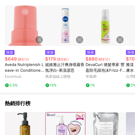
錄，相關問題請於保留時間內聯絡客服中心，並由屈臣氏進行訂
單資格確認。 6.欲透過APP導購跳轉前往活動頁之用戶，煩請更
新屈臣氏APP至版本26010.4.0。
降價
降價
降價
降價
$649
$179
$880
$70
(降$13)
(降$80)
(降$10)
Aveda Nutriplenish L
妮維雅止汗爽身噴霧香
DevaCurl 捲髮專家 豐
雅漾 
eave-in Conditioner
氛淨白-果漾謬思
盈防毛躁泡沫Frizz-Fr
膚水
30ml
ee Volumizing Foam
Escentual
萬家福線上購物
草莓網
台灣
（輕盈強韌-柔順&濃
0.5%
15%
1%
3
密） 222ml/7.5oz-頭
髮造型噴霧
熱銷排行榜