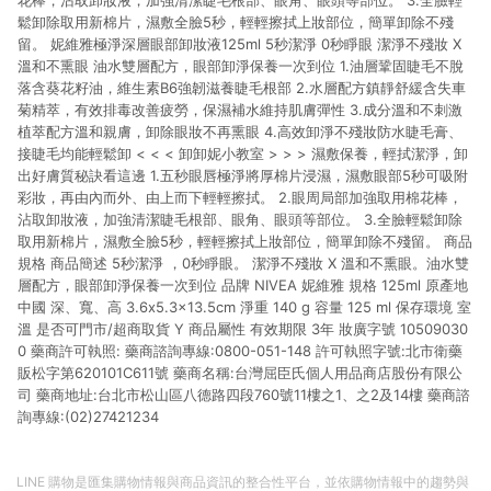
花棒，沾取卸妝液，加強清潔睫毛根部、眼角、眼頭等部位。 3.全臉輕
鬆卸除取用新棉片，濕敷全臉5秒，輕輕擦拭上妝部位，簡單卸除不殘
留。 妮維雅極淨深層眼部卸妝液125ml 5秒潔淨 0秒睜眼 潔淨不殘妝 X
溫和不熏眼 油水雙層配方，眼部卸淨保養一次到位 1.油層鞏固睫毛不脫
落含葵花籽油，維生素B6強韌滋養睫毛根部 2.水層配方鎮靜舒緩含失車
菊精萃，有效排毒改善疲勞，保濕補水維持肌膚彈性 3.成分溫和不刺激
植萃配方溫和親膚，卸除眼妝不再熏眼 4.高效卸淨不殘妝防水睫毛膏、
接睫毛均能輕鬆卸 < < < 卸卸妮小教室 > > > 濕敷保養，輕拭潔淨，卸
出好膚質秘訣看這邊 1.五秒眼唇極淨將厚棉片浸濕，濕敷眼部5秒可吸附
彩妝，再由內而外、由上而下輕輕擦拭。 2.眼周局部加強取用棉花棒，
沾取卸妝液，加強清潔睫毛根部、眼角、眼頭等部位。 3.全臉輕鬆卸除
取用新棉片，濕敷全臉5秒，輕輕擦拭上妝部位，簡單卸除不殘留。 商品
規格 商品簡述 5秒潔淨 ，0秒睜眼。 潔淨不殘妝 X 溫和不熏眼。油水雙
層配方，眼部卸淨保養一次到位 品牌 NIVEA 妮維雅 規格 125ml 原產地
中國 深、寬、高 3.6x5.3x13.5cm 淨重 140 g 容量 125 ml 保存環境 室
溫 是否可門市/超商取貨 Y 商品屬性 有效期限 3年 妝廣字號 10509030
0 藥商許可執照: 藥商諮詢專線:0800-051-148 許可執照字號:北市衛藥
販松字第620101C611號 藥商名稱:台灣屈臣氏個人用品商店股份有限公
司 藥商地址:台北市松山區八德路四段760號11樓之1、之2及14樓 藥商諮
詢專線:(02)27421234
LINE 購物是匯集購物情報與商品資訊的整合性平台，並依購物情報中的趨勢與