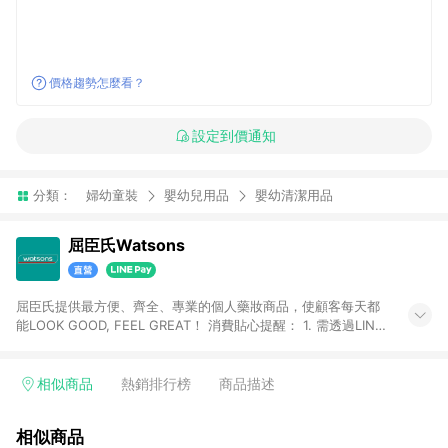
價格趨勢怎麼看？
設定到價通知
分類：
婦幼童裝
嬰幼兒用品
嬰幼清潔用品
屈臣氏Watsons
屈臣氏提供最方便、齊全、專業的個人藥妝商品，使顧客每天都
能LOOK GOOD, FEEL GREAT！ 消費貼心提醒： 1. 需透過LINE
購物前往屈臣氏官網消費，並在同一瀏覽器於24小時內結帳，方
才可享有LINE POINTS回饋資格。 2. 可同步使用屈臣氏官方APP
下單，每筆交易前請確認有經過LINE購物跳轉頁才符合返點資
相似商品
熱銷排行榜
商品描述
格。3.回饋點數計算會排除【訂單活動折扣(含折價券折扣)】、
【寵i點數折抵】、【禮物卡折抵】、【訂單運費】等金額。 4. 點
相似商品
數將於廠商出貨後30天前後發送。5.屈臣氏保留365天訂單記