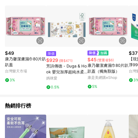
錄，相關問題請於保留時間內聯絡客服中心，並由屈臣氏進行訂
單資格確認。 6.欲透過APP導購跳轉前往活動頁之用戶，煩請更
新屈臣氏APP至版本26010.4.0。
$49
$37
降價
康乃馨潔膚濕巾80片趴
【現貨
$45
$929
(雙重省$6)
(降$471)
趴蓋
淨9
康乃馨潔膚濕巾80片趴
芳詩傳德 - Duga & Ho
X 1
台灣樂天市場
趴蓋（獨角獸版）
台灣
ok 嬰兒加厚超純水柔
濕巾80抽-80抽×24包
康是美網購eShop
媽咪愛
3%
3
(箱購) 加厚無花紋15C
5%
0.5%
M×20CM
熱銷排行榜