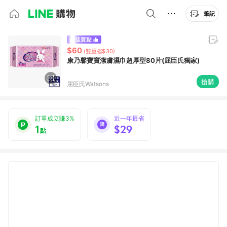
筆記
$60
(雙重省$30)
康乃馨寶寶潔膚濕巾超厚型80片(屈臣氏獨家)
搶購
屈臣氏Watsons
訂單成立賺3%
近一年最省
1
$29
點