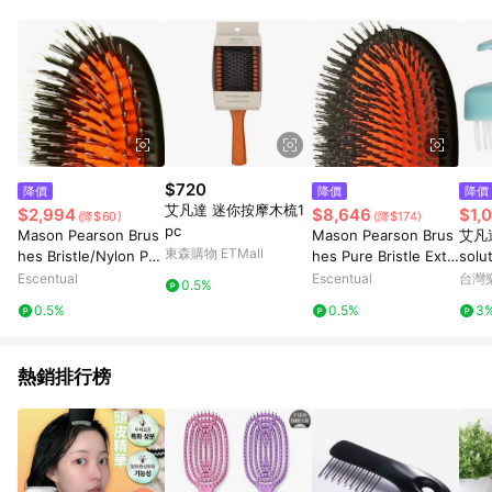
錄，相關問題請於保留時間內聯絡客服中心，並由屈臣氏進行訂
單資格確認。 6.欲透過APP導購跳轉前往活動頁之用戶，煩請更
新屈臣氏APP至版本26010.4.0。
$720
降價
降價
降價
艾凡達 迷你按摩木梳1
$2,994
$8,646
$1,
(降$60)
(降$174)
pc
Mason Pearson Brus
Mason Pearson Brus
艾凡達 
東森購物 ETMall
hes Bristle/Nylon Poc
hes Pure Bristle Extr
sol
ket BN4 Blue
a Large B1 Pink
按摩
Escentual
Escentual
台灣
0.5%
0.5%
0.5%
3
熱銷排行榜