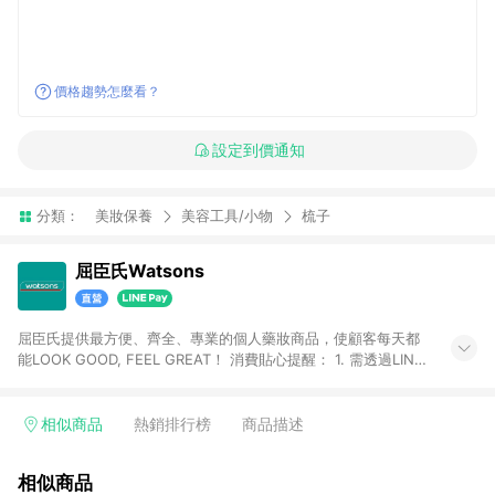
價格趨勢怎麼看？
設定到價通知
分類：
美妝保養
美容工具/小物
梳子
屈臣氏Watsons
屈臣氏提供最方便、齊全、專業的個人藥妝商品，使顧客每天都
能LOOK GOOD, FEEL GREAT！ 消費貼心提醒： 1. 需透過LINE
購物前往屈臣氏官網消費，並在同一瀏覽器於24小時內結帳，方
才可享有LINE POINTS回饋資格。 2. 可同步使用屈臣氏官方APP
下單，每筆交易前請確認有經過LINE購物跳轉頁才符合返點資
相似商品
熱銷排行榜
商品描述
格。3.回饋點數計算會排除【訂單活動折扣(含折價券折扣)】、
【寵i點數折抵】、【禮物卡折抵】、【訂單運費】等金額。 4. 點
相似商品
數將於廠商出貨後30天前後發送。5.屈臣氏保留365天訂單記