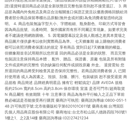
品拆封後恕無法辦理退換貨。(新品瑕疵除外請提供相關開箱照片/影片存
證)退貨時退回商品必須是全新狀態且完整包裝否則恕不接受退訂。 3. 商
品皆為國內外免稅店及商店合法報關進口保證正貨且以優惠價格回饋給消
費者部分商品保留專櫃出品原貌(無外盒或封膜)為免消費者疑惑特此說
明。 4. 商品包裝無論字型大小、字體粗細、瓶身顏色、印刷方式等皆會
因為商品批號、出產時間、製作國家而有所不同屬正常現象。如要求完美
者不建議使用網路購物。 5. 因電腦螢幕設定及個人觀感之差異本賣場之
商品圖片僅供參考以收到實際商品為準。 七天猶豫期 線上購物的消費者
都可以依照消費者保護法的規定 享有商品 貨到日起7天猶豫期的權益。
但猶豫期並非試用期所以您所退 回的商品必須是全新的狀態、 而且完整
包裝請注意保持商品本體 、配件、贈品、保證書、原廠 包裝及所有附隨
文件或資料的完整性 切勿缺漏任何配件或損毀原廠 外盒。 退貨需知 您
所退回的商品將受到檢查其是否保持完整性。若商品因消費者個 人 已開
封使用過 或人為因素之、毀損、刮傷、髒污、包裝破損 恕不接受退貨 商
品規格 商品簡述 品牌經典明星品 擁有它 輕鬆搞定! 品牌 AVEDA 規格
長約25cm 寬約8.5cm 高約3.8cm 保存環境 室溫 是否可門市/超商取貨
N 商品屬性 有效期限 十年 注意事項 商品為海外平行輸入之正品下單前
務必確認是否能接受再行購買 藥商許可執照: 藥商諮詢專線:0800-051-1
48 許可執照字號:北市衛藥販松字第620101C611號 藥商名稱:台灣屈臣
氏個人用品商店股份有限公司 藥商地址:台北市松山區八德路四段760號1
1樓之1、之2及14樓 藥商諮詢專線:(02)27421234