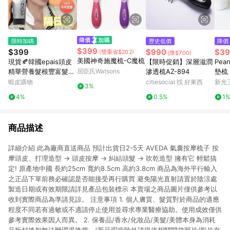
限時加碼
歷史低價
降價
$399
$399
$990
$39
(雙重省$202)
(降$700)
美國神奇施魔梳-C魔梳
現貨🍂韓國epais頭皮
【限時促銷】深層滋潤
Pea
精華營養髮根豐富髮量
屈臣氏Watsons
滲透梳AZ-894
墊梳 N
頭皮精華 頭皮精華梳
esig
蝦皮購物
citiesocial 找 好東西
新光三
3%
質梳
4%
0.5%
1
商品描述
詳細介紹 此為廠商直送商品 預計出貨日2-5天 AVEDA 氣囊按摩梳子 按
摩頭皮、打理造型 → 頭皮按摩 → 糾結頭髮 → 吹乾造型 擁有它 輕鬆搞
定! 原產地中國 長約25cm 寬約8.5cm 高約3.8cm 商品為海外平行輸入
之正品下單前務必確認是否能接受再行購買 避免陽光直射請置於陰涼處
製造日期或有效期限請詳見產品包裝標示 本賣場之商品圖片僅供參考以
收到實際商品為準請見諒。 注意事項 1. 個人膚質、髮質對於商品的適應
程度不同若有過敏或不適請停止使用並尋求專業醫療協助。使用成效僅供
參考實際效果因人而異。 2. 保養品/香水/化妝品/美髮/美體本身為消耗