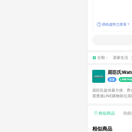
價格趨勢怎麼看？
分類：
居家生活
屈臣氏Wats
屈臣氏提供最方便、齊全、
需透過LINE購物前往屈
步使用屈臣氏官方APP
活動折扣(含折價券折扣
前後發送。5.屈臣氏保
相似商品
熱銷
欲透過APP導購跳轉前往
相似商品