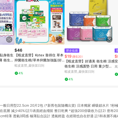
$46
歷史低價
力貼身衛生
【蝦皮直營】Kotex 靠得住 草本
$19
$
(降$20)
輕薄 衛生棉
抑菌衛生棉/草本抑菌加強版/好
【蝦皮直營】好適美 衛生棉 涼感
安
菌PLUS+ 日用/夜用/護墊 乾爽新
蝦皮直營_最快當日到
衛生棉 涼感護墊 日用 量少型護
萬
升級
墊 超長加長 夜用衛生棉 衛生巾
蝦皮直營_最快當日到
4%
安睡褲 褲型 透氣
4%
般日用型22.5cm 20片2包 (*新舊包裝隨機出貨) 日本獨家 瞬吸鎖水片 1秒
底層 減少40%(註1)表面經血殘留 整日乾爽 *超強200倍吸收力(註2) 密布2
.1cm特薄 透氣0悶感 極薄貼合設計 透氣輕盈 在經期也自在舒適 註1和表層不