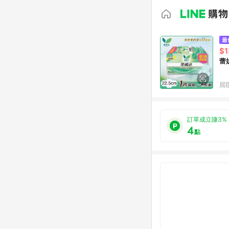
$1
蕾
屈臣
訂單成立賺3%
4
點