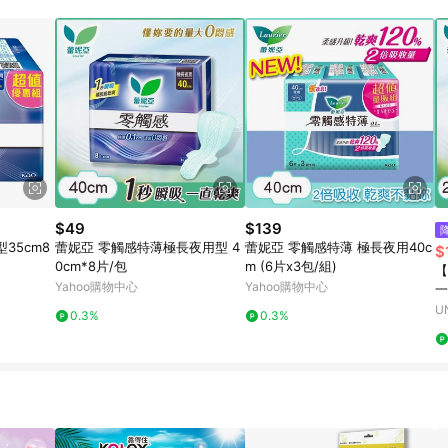
$49
$139
35cm8
蕾妮亞 零觸感特薄極長夜用型 4
蕾妮亞 零觸感特薄 極長夜用40c
$
0cm*8片/包
m (6片x3包/組)
【
Yahoo購物中心
Yahoo購物中心
一
U
0.3%
0.3%