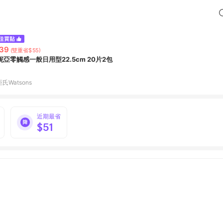
39
(雙重省$55)
妮亞零觸感一般日用型22.5cm 20片2包
氏Watsons
近期最省
$51