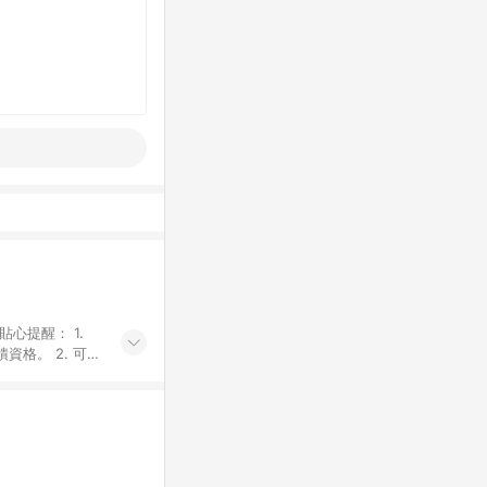
貼心提醒： 1.
資格。 2. 可同
計算會排除【訂單
廠商出貨後30天
資格確認。 6.