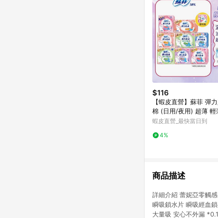
$116
【蝦皮直營】蘇菲 彈
棉 (日用/夜用) 超薄 
防漏 草本抑菌 量少型
蝦皮直營_最快當日到
4%
商品描述
詳細介紹 蕾妮亞零觸感一
瞬吸鎖水片 瞬吸經血鎖在
大量吸 安心不外漏 *0