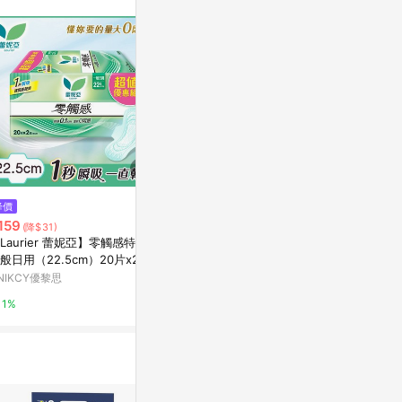
降價
歷史低價
$159
159
$29
(雙重省$38)
(降$31)
(降$7)
蕾妮亞零觸感量多日用加長型25
Laurier 蕾妮亞】零觸感特薄
蕾妮亞零觸感
cm 30片
般日用（22.5cm）20片x2包
25cm-款式
康是美網購eShop
NIKCY優黎思
寶雅線上買
5%
1%
0.5%