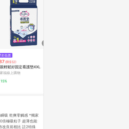
$44
$49
歷史低價
【蝦皮直營】Mdmmd. 明洞國際
康乃馨超薄蝶
87
(降$52)
新涼感抑菌衛生棉-涼感/超涼感
5.5CM/16片
親輕鬆好固定看護墊XXL
後宮系列 日用/量多/夜用/夜用加
蝦皮直營_最快當日到
史泰博台灣
家福線上購物
長/護墊/褲型衛生棉
4%
2%
15%
極瞬吸 乾爽零觸感 *獨家
00倍極吸粒子 超薄也能
織布改良前相比 註2特殊