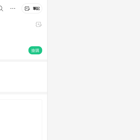
筆記
搶購