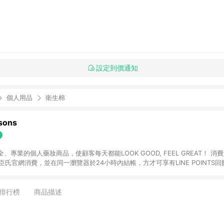
設定到價通知
個人用品
衛生棉
ons
專業的個人藥妝商品，使顧客每天都能LOOK GOOD, FEEL GREAT！ 消費
臣氏官網消費，並在同一瀏覽器於24小時內結帳，方才可享有LINE POINTS回饋
下單，每筆交易前請確認有經過LINE購物跳轉頁才符合返點資格。3.回饋點數
)】、【寵i點數折抵】、【禮物卡折抵】、【訂單運費】等金額。 4. 點數將於
留365天訂單記錄，相關問題請於保留時間內聯絡客服中心，並由屈臣氏進行訂單
排行榜
商品描述
活動頁之用戶，煩請更新屈臣氏APP至版本26010.4.0。