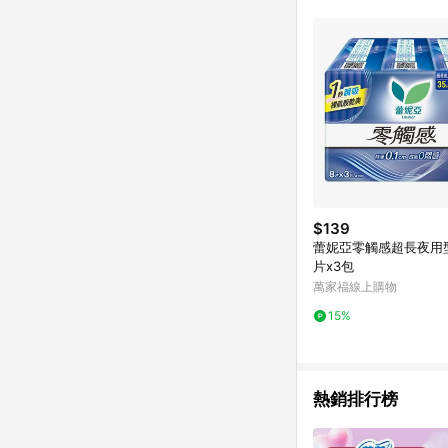
$139
蕾妮亞零觸感超長夜用型
片x3包
萬家福線上購物
15%
熱銷排行榜