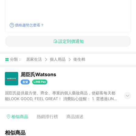
價格趨勢怎麼看？
設定到價通知
分類：
居家生活
個人用品
衛生棉
屈臣氏Watsons
屈臣氏提供最方便、齊全、專業的個人藥妝商品，使顧客每天都
能LOOK GOOD, FEEL GREAT！ 消費貼心提醒： 1. 需透過LINE
購物前往屈臣氏官網消費，並在同一瀏覽器於24小時內結帳，方
才可享有LINE POINTS回饋資格。 2. 可同步使用屈臣氏官方APP
下單，每筆交易前請確認有經過LINE購物跳轉頁才符合返點資
相似商品
熱銷排行榜
商品描述
格。3.回饋點數計算會排除【訂單活動折扣(含折價券折扣)】、
【寵i點數折抵】、【禮物卡折抵】、【訂單運費】等金額。 4. 點
相似商品
數將於廠商出貨後30天前後發送。5.屈臣氏保留365天訂單記