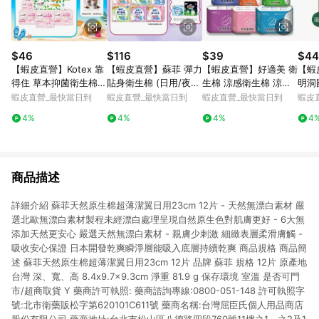
$46
$116
$39
$44
【蝦皮直營】Kotex 靠
【蝦皮直營】蘇菲 彈力
【蝦皮直營】好適美 衛
【蝦
得住 草本抑菌衛生棉/
貼身衛生棉 (日用/夜
生棉 涼感衛生棉 涼感
明洞
草本抑菌加強版/好菌P
用) 超薄 輕薄 衛生棉
護墊 日用 量少型護墊
生棉
蝦皮直營_最快當日到
蝦皮直營_最快當日到
蝦皮直營_最快當日到
蝦皮
LUS+ 日用/夜用/護墊
防漏 草本抑菌 量少型
超長加長 夜用衛生棉
系列
4%
4%
4%
4
乾爽新升級
衛生巾 安睡褲 褲型 透
夜用
氣
生棉
商品描述
詳細介紹 蘇菲天然原生棉超薄潔翼日用23cm 12片 - 天然無漂白素材 嚴
選北歐無漂白素材製程未經漂白處理呈現自然原生色對肌膚更好 - 6大無
添加天然更安心 嚴選天然無漂白素材 - 親膚少刺激 細緻表層柔滑膚觸 -
吸收安心保證 日本開發乾爽瞬淨層能吸入底層持續乾爽 商品規格 商品簡
述 蘇菲天然原生棉超薄潔翼日用23cm 12片 品牌 蘇菲 規格 12片 原產地
台灣 深、寬、高 8.4x9.7x9.3cm 淨重 81.9 g 保存環境 室溫 是否可門
市/超商取貨 Y 藥商許可執照: 藥商諮詢專線:0800-051-148 許可執照字
號:北市衛藥販松字第620101C611號 藥商名稱:台灣屈臣氏個人用品商店