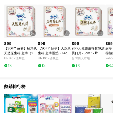
錄，相關問題請於保留時間內聯絡客服中心，並由屈臣氏進行訂
單資格確認。 6.欲透過APP導購跳轉前往活動頁之用戶，煩請更
新屈臣氏APP至版本26010.4.0。
$99
$99
$99
$55
【SOFY 蘇菲】極淨肌
【SOFY 蘇菲】天然原
蘇菲天然原生棉超薄潔
蘇菲
天然原生棉 超薄（26c
生棉 超薄護墊（14c
翼日用23cm 12片
棉極薄
m）11片/包
m）40片/包
cm 
UNIKCY優黎思
UNIKCY優黎思
台灣樂天市場
Yah
1%
1%
3%
0.
熱銷排行榜