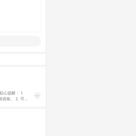
貼心提醒： 1.
資格。 2. 可同
計算會排除【訂單
廠商出貨後30天
資格確認。 6.