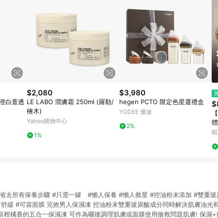
$2,080
$3,980
 澄白薏透
LE LABO 潤膚霜 250ml (羅勒/
hegen PCTO 限定色星選禮盒
$
檜木)
YODEE 優迪
【
Yahoo購物中心
體
2%
保
蝦
1%
 one #省去所有保養步驟 #只需一罐 #懶人保養 #懶人救星 #控油粉末添加 #雙
膚舒緩 #可當面膜 完效男人保濕凍 控油粉末雙重玻尿酸成分同時解決肌膚油光
柑橘香的五合一保濕凍 可作為曬後調理肌膚或面膜使用搶救問題肌膚! 保濕+控