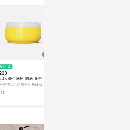
限時加碼
降價
降價
220
$580
$432
(降$50)
(降$141
attle組件∣底座_圓底_黃色
煩惱再見【Celimax 】去角質橡
UNO UNO 
皮擦爽膚棉
g/2.8oz-
洲跨境設計購物平台 Pinkoi
LINE禮物
草莓網
7%
1%