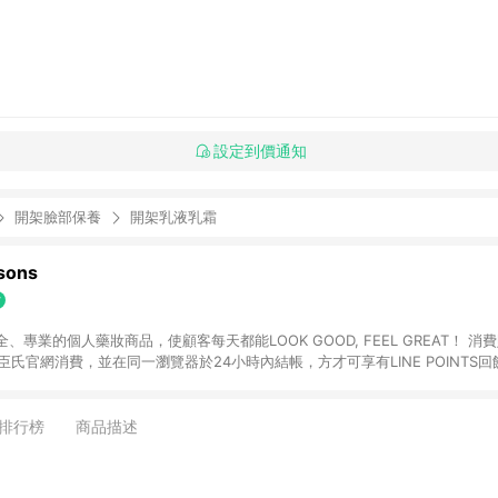
設定到價通知
開架臉部保養
開架乳液乳霜
ons
專業的個人藥妝商品，使顧客每天都能LOOK GOOD, FEEL GREAT！ 消費
臣氏官網消費，並在同一瀏覽器於24小時內結帳，方才可享有LINE POINTS回饋
下單，每筆交易前請確認有經過LINE購物跳轉頁才符合返點資格。3.回饋點數
)】、【寵i點數折抵】、【禮物卡折抵】、【訂單運費】等金額。 4. 點數將於
留365天訂單記錄，相關問題請於保留時間內聯絡客服中心，並由屈臣氏進行訂單
排行榜
商品描述
活動頁之用戶，煩請更新屈臣氏APP至版本26010.4.0。