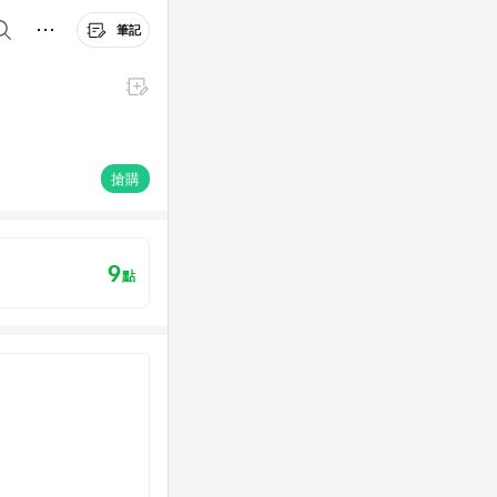
筆記
搶購
9
點