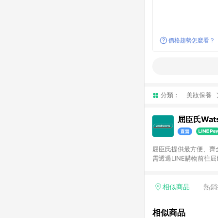
價格趨勢怎麼看？
分類：
美妝保養
屈臣氏Wats
屈臣氏提供最方便、齊全、
需透過LINE購物前往屈
步使用屈臣氏官方APP
活動折扣(含折價券折扣
前後發送。5.屈臣氏保
相似商品
熱銷
欲透過APP導購跳轉前往
相似商品