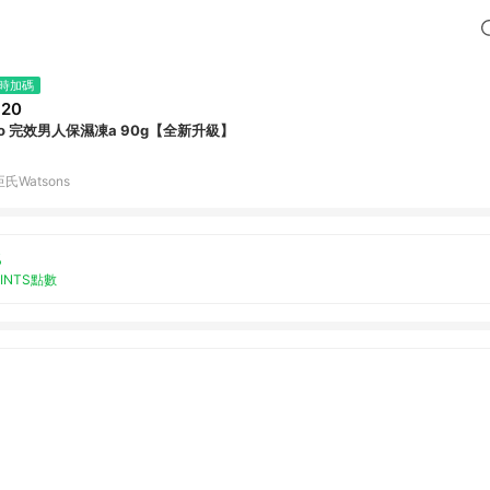
時加碼
320
no 完效男人保濕凍a 90g【全新升級】
氏Watsons
%
OINTS點數