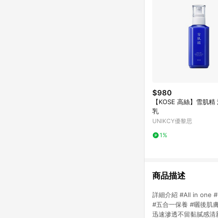
$980
【KOSE 高絲】雪肌精
乳
UNIKCY優黎思
1%
商品描述
詳細介紹 #All in
#五合一保養 #曬後肌
迅速滲透不留黏膩感清新