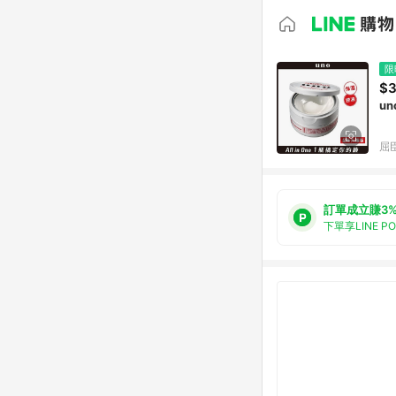
限
$
u
屈臣
訂單成立賺3
下單享LINE P