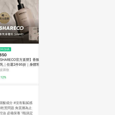
限時加碼
限時加碼
限時加碼
850
$399
$320
SHARECO官方直營】香氛身
新品現貨💕Torriden桃瑞丹面霜
悠斯晶乳霜12
乳｜任選2件95折｜身體乳液
噴霧保濕噴霧
屈臣氏Watson
濕乳液 保濕身體乳
皮購物
蝦皮購物
3%
12%
4%
重玻尿酸成分 #沒有黏膩感
和乾荒問題 角質層為止
油 必備保養 1瓶搞定