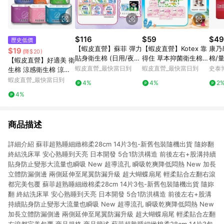
$116
$59
$49
歷史低價
【蝦皮直營】蘇菲 彈力
【蝦皮直營】Kotex 靠
康乃
$19
(降$20)
貼身衛生棉 (日用/夜
得住 草本抑菌衛生棉/
棉/量
【蝦皮直營】好適美 衛
用) 超薄 輕薄 衛生棉
草本抑菌加強版/好菌P
片/
蝦皮直營_最快當日到
蝦皮直營_最快當日到
史泰
生棉 涼感衛生棉 涼感
防漏 草本抑菌 量少型
LUS+ 日用/夜用/護墊
護墊 日用 量少型護墊
蝦皮直營_最快當日到
4%
4%
2
乾爽新升級
超長加長 夜用衛生棉
4%
衛生巾 安睡褲 褲型 透
氣
商品描述
詳細介紹 蘇菲超熟睡細緻棉柔28cm 14片3包-新舊包裝隨機出貨 隨妳翻
終結洗床單 安心熟睡到天亮 日本開發 5合1防洪構造 前後左右+股溝持續
貼身防止變形大流量也瞬吸 New 超導流孔 瞬吸乾爽降低悶熱 New 加長
立體防漏側邊 兩側延伸至尾翼防漏升級 超大蝴蝶扇尾 輕柔貼合左翻右滾
都完美包覆 蘇菲超熟睡細緻棉柔28cm 14片3包-新舊包裝隨機出貨 隨妳
翻 終結洗床單 安心熟睡到天亮 日本開發 5合1防洪構造 前後左右+股溝
持續貼身防止變形大流量也瞬吸 New 超導流孔 瞬吸乾爽降低悶熱 New
加長立體防漏側邊 兩側延伸至尾翼防漏升級 超大蝴蝶扇尾 輕柔貼合左翻