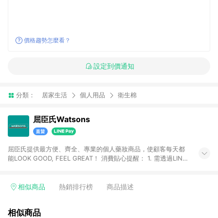
價格趨勢怎麼看？
設定到價通知
分類：
居家生活
個人用品
衛生棉
屈臣氏Watsons
屈臣氏提供最方便、齊全、專業的個人藥妝商品，使顧客每天都
能LOOK GOOD, FEEL GREAT！ 消費貼心提醒： 1. 需透過LINE
購物前往屈臣氏官網消費，並在同一瀏覽器於24小時內結帳，方
才可享有LINE POINTS回饋資格。 2. 可同步使用屈臣氏官方APP
下單，每筆交易前請確認有經過LINE購物跳轉頁才符合返點資
相似商品
熱銷排行榜
商品描述
格。3.回饋點數計算會排除【訂單活動折扣(含折價券折扣)】、
【寵i點數折抵】、【禮物卡折抵】、【訂單運費】等金額。 4. 點
相似商品
數將於廠商出貨後30天前後發送。5.屈臣氏保留365天訂單記