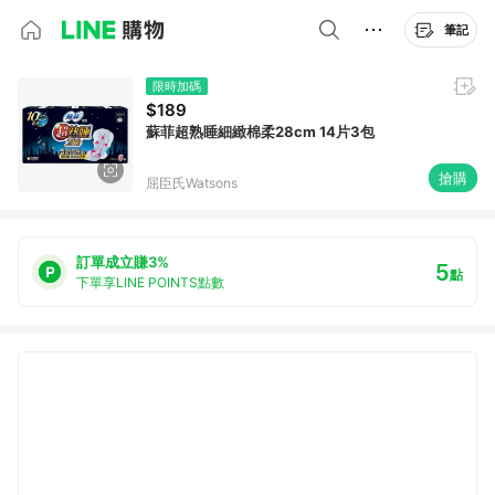
筆記
限時加碼
$189
蘇菲超熟睡細緻棉柔28cm 14片3包
搶購
屈臣氏Watsons
訂單成立賺3%
5
點
下單享LINE POINTS點數