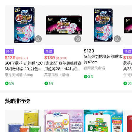
錄，相關問題請於保留時間內聯絡客服中心，並由屈臣氏進行訂
單資格確認。 6.欲透過APP導購跳轉前往活動頁之用戶，煩請更
新屈臣氏APP至版本26010.4.0。
$129
降價
降價
降價
蘇菲彈力貼身超熟睡10
$139
$139
$13
(降$50)
(降$20)
片42cm
SOFY蘇菲 超熟睡42C
[家速配]蘇菲超熟睡夜
蘇菲
台灣樂天市場
M細緻棉柔 10片(包裝
用超薄28cm14片細緻
柔28
隨機出貨)
棉柔
【愛
康是美網購eShop
萬家福線上購物
台灣
3%
5%
1%
3
熱銷排行榜