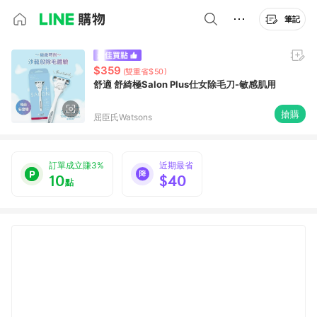
筆記
$359
(雙重省$50)
舒適 舒綺極Salon Plus仕女除毛刀-敏感肌用
搶購
屈臣氏Watsons
訂單成立賺3%
近期最省
10
$40
點