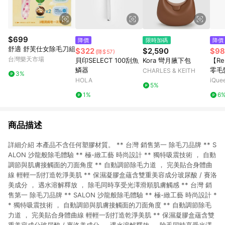
$699
降價
限時加碼
降價
舒適 舒芙仕女除毛刀組
$322
$2,590
$98
(降$57)
台灣樂天市場
貝印SELECT 100刮魚
Kora 彎月腋下包
【Re
鱗器
零毛
CHARLES & KEITH
3%
清潔
HOLA
iQu
5%
1%
6
商品描述
詳細介紹 本產品不含任何塑膠材質。 ** 台灣 銷售第一 除毛刀品牌 ** S
ALON 沙龍般除毛體驗 ** 極-緻工藝 時尚設計 ** 獨特吸震技術 ， 自動
調節與肌膚接觸面的刀面角度 ** 自動調節除毛力道 ， 完美貼合身體曲
線 輕輕一刮打造乾淨美肌 ** 保濕凝膠盒蘊含雙重美容成分玻尿酸 / 賽洛
美成分 ， 遇水溶解釋放 ， 除毛同時享受光澤滑順肌膚觸感 ** 台灣 銷
售第一 除毛刀品牌 ** SALON 沙龍般除毛體驗 ** 極-緻工藝 時尚設計 *
* 獨特吸震技術 ， 自動調節與肌膚接觸面的刀面角度 ** 自動調節除毛
力道 ， 完美貼合身體曲線 輕輕一刮打造乾淨美肌 ** 保濕凝膠盒蘊含雙