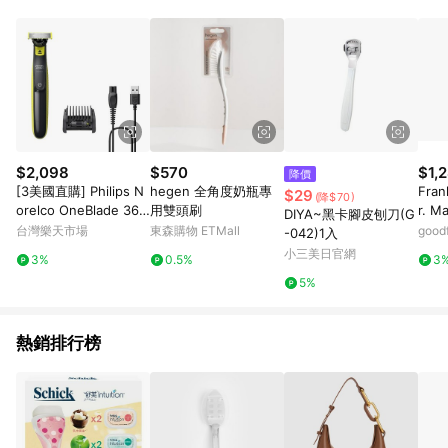
錄，相關問題請於保留時間內聯絡客服中心，並由屈臣氏進行訂
單資格確認。 6.欲透過APP導購跳轉前往活動頁之用戶，煩請更
新屈臣氏APP至版本26010.4.0。
$2,098
$570
$1,
降價
[3美國直購] Philips N
hegen 全角度奶瓶專
Fran
$29
(降$70)
orelco OneBlade 360
用雙頭刷
r. 
DIYA~黑卡腳皮刨刀(G
QP2724 臉部 電動刮
流線
台灣樂天市場
東森購物 ETMall
goodf
-042)1入
鬍刀 修容刀 取代 QP2
小三美日官網
3%
0.5%
3
520 _TC2
5%
熱銷排行榜