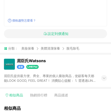
價格趨勢怎麼看？
設定到價通知
分類：
美妝保養
美體清潔保養
脫毛除毛
屈臣氏Watsons
屈臣氏提供最方便、齊全、專業的個人藥妝商品，使顧客每天都
能LOOK GOOD, FEEL GREAT！ 消費貼心提醒： 1. 需透過LINE
購物前往屈臣氏官網消費，並在同一瀏覽器於24小時內結帳，方
才可享有LINE POINTS回饋資格。 2. 可同步使用屈臣氏官方APP
下單，每筆交易前請確認有經過LINE購物跳轉頁才符合返點資
相似商品
熱銷排行榜
商品描述
格。3.回饋點數計算會排除【訂單活動折扣(含折價券折扣)】、
【寵i點數折抵】、【禮物卡折抵】、【訂單運費】等金額。 4. 點
相似商品
數將於廠商出貨後30天前後發送。5.屈臣氏保留365天訂單記