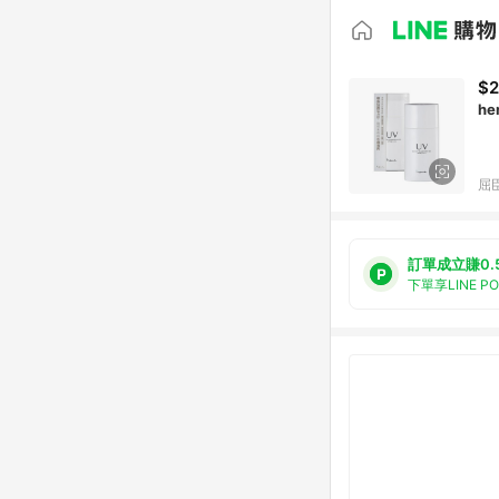
$2
he
屈臣
訂單成立賺0.
下單享LINE P