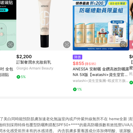
$2,200
$
降價
訂製奢潤水光妝前乳
【
$855
(降$95)
蜜
Giorgio Armani Beauty
.1吋 全包
ANESSA 安耐曬 金鑽高效防曬露
曬
民
鏡頭貼
NA 5X版【watashi+資生堂官方
5%
店】防曬乳
watashi+資生堂集團-蝦皮官方旗艦
店
1%
了美白同時能預防肌膚加速老化無論室內或戶外紫外線無所不在 heme全新 清
特別採用特殊包覆型防曬劑搭配SPF50+****的最高防曬係數有效抵禦UVA/
間水化感受前所未有的水感清透。 內含肌膚多重養護成分添加傳明酸、玻尿酸