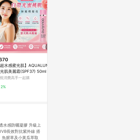
670
$349
限時加碼
超水感蜜光肌】AQUALUNA
-°C 冰感防
$1,600
光肌美麗霜(SPF37) 50ml（防
衣芙
NARS 輕無畏! 裸光妝妝前乳30
・潤色・提亮）
視消費高手一起購
ml
2%
beauty STAGE 美麗台
2%
10%
透水感防曬凝膠 升級上
UVB長效對抗紫外線 搭
、魚腥草及小黃瓜萃取