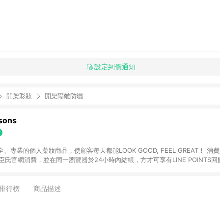
設定到價通知
開架彩妝
開架隔離防曬
ons
專業的個人藥妝商品，使顧客每天都能LOOK GOOD, FEEL GREAT！ 消費
臣氏官網消費，並在同一瀏覽器於24小時內結帳，方才可享有LINE POINTS回饋
下單，每筆交易前請確認有經過LINE購物跳轉頁才符合返點資格。3.回饋點數
)】、【寵i點數折抵】、【禮物卡折抵】、【訂單運費】等金額。 4. 點數將於
留365天訂單記錄，相關問題請於保留時間內聯絡客服中心，並由屈臣氏進行訂單
排行榜
商品描述
活動頁之用戶，煩請更新屈臣氏APP至版本26010.4.0。