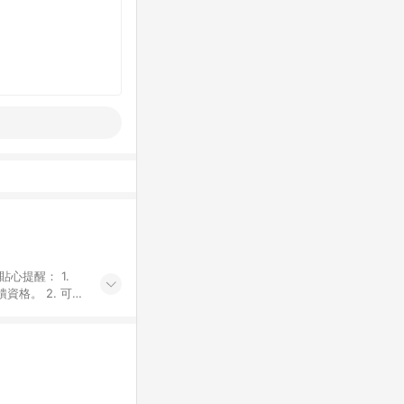
貼心提醒： 1.
資格。 2. 可同
計算會排除【訂單
廠商出貨後30天
資格確認。 6.