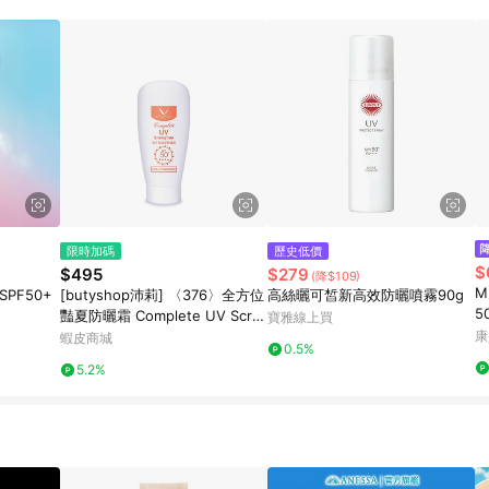
限時加碼
歷史低價
$
$495
$279
(降$109)
M
PF50+
[butyshop沛莉] 〈376〉全方位
高絲曬可皙新高效防曬噴霧90g
5
豔夏防曬霜 Complete UV Scre
寶雅線上買
ening Cream -55ml
康
蝦皮商城
0.5%
5.2%