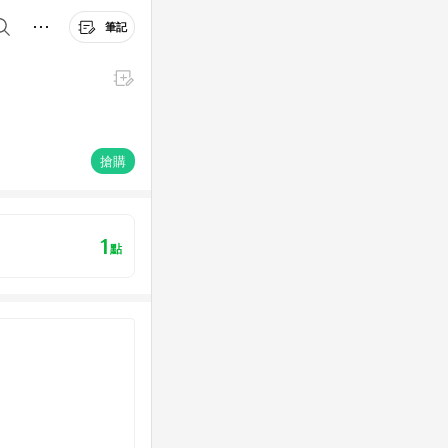
筆記
搶購
1
點