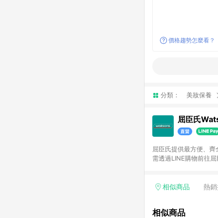
價格趨勢怎麼看？
分類：
美妝保養
屈臣氏Wats
屈臣氏提供最方便、齊全、
需透過LINE購物前往屈
步使用屈臣氏官方APP
活動折扣(含折價券折扣
前後發送。5.屈臣氏保
相似商品
熱銷
欲透過APP導購跳轉前往
相似商品