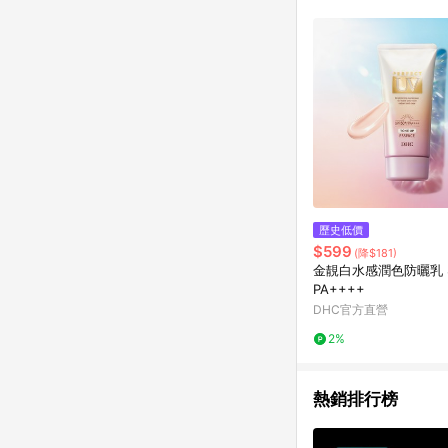
歷史低價
$599
(降$181)
金靚白水感潤色防曬乳 S
PA++++
DHC官方直營
2%
熱銷排行榜