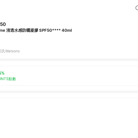
50
me 清透水感防曬凝膠 SPF50**** 40ml
氏Watsons
5%
OINTS點數