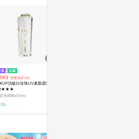
$1,554
$990
Mini 53 雙色花朵防UV自動太陽
nifty color
663
(雙重省$150)
傘
雨兩用傘-花
KUP頂級白珍珠UV素顏霜SPF
0★★★
亞洲跨境設計購物平台 Pinkoi
有.設計uDesig
是美網購eShop
1%
2%
5%