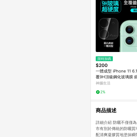
限時加碼
$200
一體成型 iPhone 11 6
覆9H頂級鋼化玻璃膜 
神腦生活
2%
商品描述
詳細介紹 防曬不僅僅為
市有別於傳統的防曬質地
配清爽凝膠質地塗抹瞬