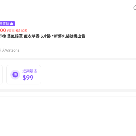
200
(雙重省$105)
舒律 蒸氣眼罩 薰衣草香 5片裝 *新舊包裝隨機出貨
氏Watsons
近期最省
$99