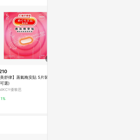
210
$339
$150
美舒律】蒸氣晚安貼 5片裝 (多
香氛舒緩蒸氣眼罩 40片
眼部周圍清淨
可選)
PChome 24h購物
亞洲跨境設計購物
NIKCY優黎思
1%
1%
1%