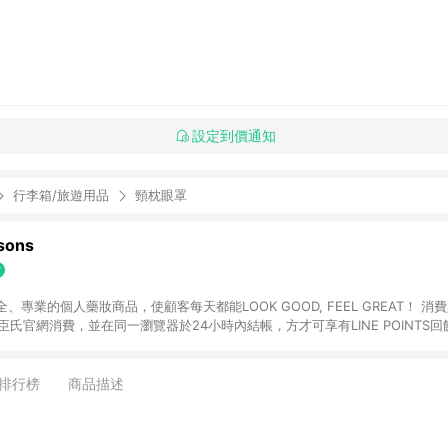
設定到價通知
行李箱/旅遊用品
頸枕眼罩
ons
專業的個人藥妝商品，使顧客每天都能LOOK GOOD, FEEL GREAT！ 消費
臣氏官網消費，並在同一瀏覽器於24小時內結帳，方才可享有LINE POINTS回饋
下單，每筆交易前請確認有經過LINE購物跳轉頁才符合返點資格。3.回饋點數
)】、【寵i點數折抵】、【禮物卡折抵】、【訂單運費】等金額。 4. 點數將於
留365天訂單記錄，相關問題請於保留時間內聯絡客服中心，並由屈臣氏進行訂單
排行榜
商品描述
活動頁之用戶，煩請更新屈臣氏APP至版本26010.4.0。