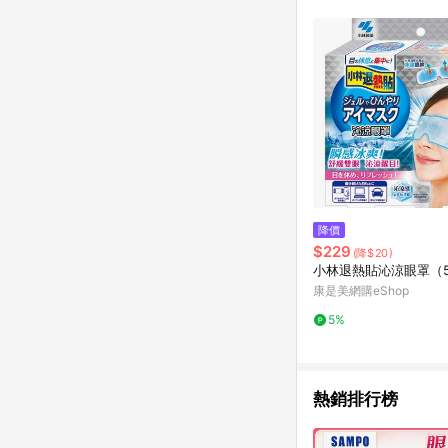
降價
$229
(降$20)
小林退熱貼沁涼眼罩（5
康是美網購eShop
5%
熱銷排行榜