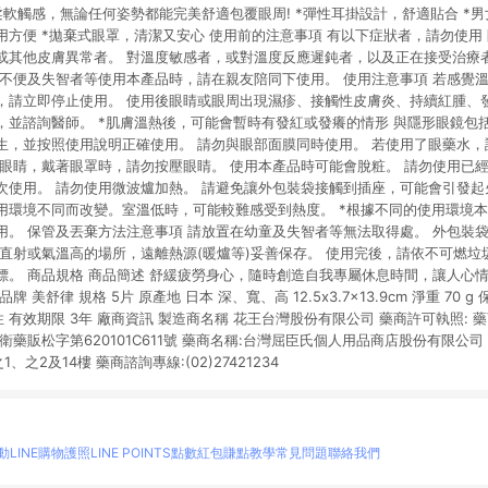
柔軟觸感，無論任何姿勢都能完美舒適包覆眼周! *彈性耳掛設計，舒適貼合 *男
用方便 *拋棄式眼罩，清潔又安心 使用前的注意事項 有以下症狀者，請勿使用
或其他皮膚異常者。 對溫度敏感者，或對溫度反應遲鈍者，以及正在接受治療
動不便及失智者等使用本產品時，請在親友陪同下使用。 使用注意事項 若感覺
，請立即停止使用。 使用後眼睛或眼周出現濕疹、接觸性皮膚炎、持續紅腫、
，並諮詢醫師。 *肌膚溫熱後，可能會暫時有發紅或發癢的情形 與隱形眼鏡包
生，並按照使用說明正確使用。 請勿與眼部面膜同時使用。 若使用了眼藥水
上眼睛，戴著眼罩時，請勿按壓眼睛。 使用本產品時可能會脫粧。 請勿使用已經
次使用。 請勿使用微波爐加熱。 請避免讓外包裝袋接觸到插座，可能會引發起
用環境不同而改變。室溫低時，可能較難感受到熱度。 *根據不同的使用環境
用。 保管及丟棄方法注意事項 請放置在幼童及失智者等無法取得處。 外包裝
直射或氣溫高的場所，遠離熱源(暖爐等)妥善保存。 使用完後，請依不可燃垃
標。 商品規格 商品簡述 舒緩疲勞身心，隨時創造自我專屬休息時間，讓人心
 美舒律 規格 5片 原產地 日本 深、寬、高 12.5x3.7x13.9cm 淨重 70 
性 有效期限 3年 廠商資訊 製造商名稱 花王台灣股份有限公司 藥商許可執照: 藥商諮
市衛藥販松字第620101C611號 藥商名稱:台灣屈臣氏個人用品商店股份有限公
、之2及14樓 藥商諮詢專線:(02)27421234
動
LINE購物護照
LINE POINTS點數紅包
賺點教學
常見問題
聯絡我們