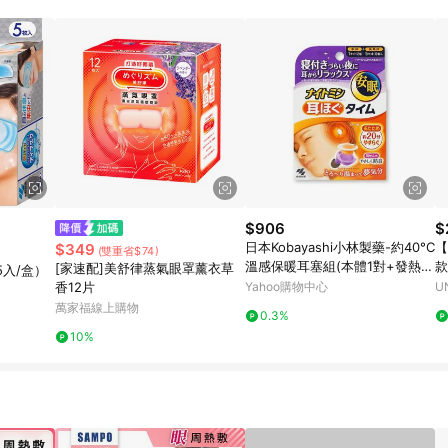
$906
$
日本Kobayashi小林製藥-約40°C
【
$349
(雙重省$74)
溫感保暖耳塞組(本體1對+發熱片
款
[家速配]美舒律蒸氣眼罩薰衣草
入/盒）
5對)/盒(KO-4045,Nightmin拋
香12片
Yahoo購物中心
U
棄式耳部加熱貼,持續20分鐘熱敷
萬家福線上購物
0.3%
耳朵暖暖包)
10%