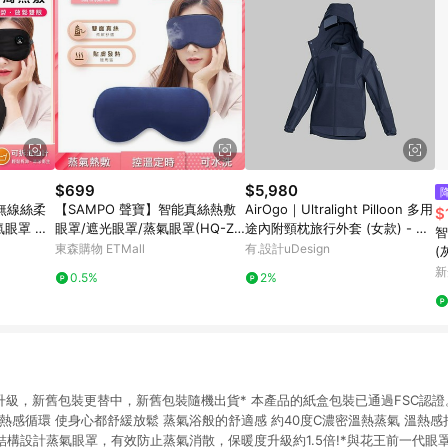
$699
$5,980
能無線絲柔
【SAMPO 聲寶】智能真絲熱敷
AirOgo｜Ultralight Pilloon 多用
$
眼罩 HQ
眼罩/遮光眼罩/蒸氣眼罩(HQ-Z2
途內附頸枕旅行外套 (女款) - 寂
智
2Y1L)
靜藍
東森購物 ETMall
有.設計uDesign
(
新
0.5%
2%
升級，新舊包裝更替中，新舊包裝隨機出貨* 本產品的紙盒包裝已通過FSC認證。
熱感循環 使身心都舒緩放鬆 蒸氣浴般的舒適感 約40度C濃密溫熱蒸氣 溫熱感持
型結構設計蒸氣眼罩，有效防止蒸氣消散，保暖度升級約1.5倍!*與花王前一代眼罩