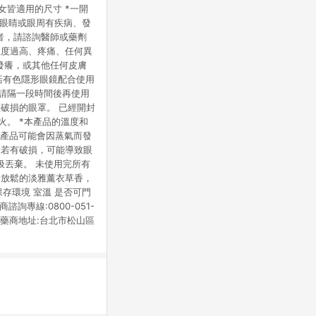
女皆適用的尺寸 *一開
 眼睛或眼周有疾病、發
者，請諮詢醫師或藥劑
溫度過高、疼痛、任何異
發癢，或其他任何皮膚
括有色隱形眼鏡配合使用
，請隔一段時間後再使用
破損的眼罩。 已經開封
火。 *本產品的溫度和
本產品可能會因蒸氣而發
袋若有破損，可能導致眼
圾丟棄。 未使用完所有
情放鬆的淡雅薰衣草香，
g 保存環境 室溫 是否可門
詢專線:0800-051-
司 藥商地址:台北市松山區