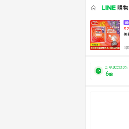
$
美
屈臣
訂單成立賺3%
6
點