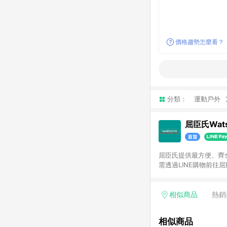
價格趨勢怎麼看？
分類：
運動戶外
屈臣氏Wats
屈臣氏提供最方便、齊全、
需透過LINE購物前往屈
步使用屈臣氏官方APP
活動折扣(含折價券折扣
前後發送。5.屈臣氏保
相似商品
熱銷
欲透過APP導購跳轉前往
相似商品