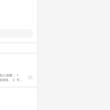
貼心提醒： 1.
資格。 2. 可同
計算會排除【訂單
廠商出貨後30天
資格確認。 6.