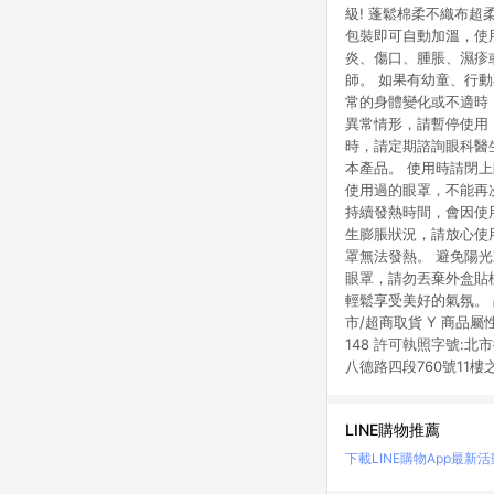
級! 蓬鬆棉柔不織布超
包裝即可自動加溫，使
炎、傷口、腫脹、濕疹
師。 如果有幼童、行
常的身體變化或不適時
異常情形，請暫停使用
時，請定期諮詢眼科醫
本產品。 使用時請閉
使用過的眼罩，不能再
持續發熱時間，會因使
生膨脹狀況，請放心使
罩無法發熱。 避免陽光
眼罩，請勿丟棄外盒貼
輕鬆享受美好的氣氛。 品牌
市/超商取貨 Y 商品屬
148 許可執照字號:北
八德路四段760號11樓之1
LINE購物推薦
下載LINE購物App
最新活