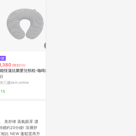
降價
歷史低價
降價
1,380
$127
$1,380
(降$510)
(降$122)
(降$5
能恆溫抗菌嬰兒頸枕-咖啡紗
41度C蒸氣熱敷眼罩5片-薰衣草
智能恆溫抗菌
灰)
(卡)
台灣樂天市場
光三越skm online
新光三越skm on
3%
1%
1%
 美舒律 蒸氣眼罩 濃
續約20分鐘! 深層舒
相比 NEW 蓬鬆度再升