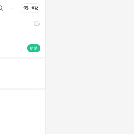
筆記
搶購