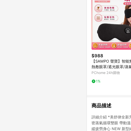
$988
【SAMPO 聲寶】智
熱敷眼罩/遮光眼罩/蒸氣
-Z24Y6L
PChome 24h購物
1%
商品描述
詳細介紹 *美舒律全新
密蒸氣循環雙眼 帶動溫
緩疲勞身心 NEW 新